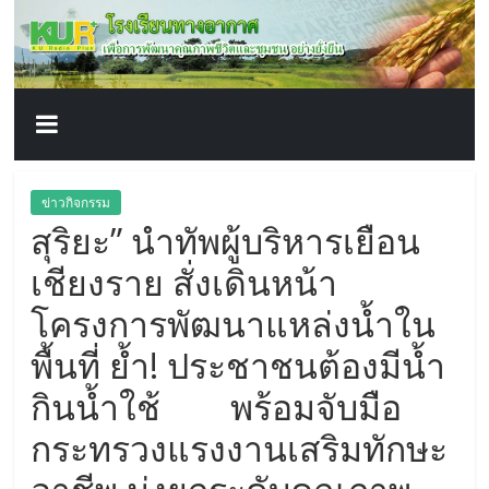
โรงเรียน
Skip
to
content
ทาง
อากาศ​
เพื่อ
ข่าวกิจกรรม
สุริยะ” นำทัพผู้บริหารเยือน
พัฒนา
เชียงราย สั่งเดินหน้า
คุณภาพ
โครงการพัฒนาแหล่งน้ำใน
พื้นที่ ย้ำ! ประชาชนต้องมีน้ำ
ชีวิต
กินน้ำใช้ พร้อมจับมือ
กระทรวงแรงงานเสริมทักษะ