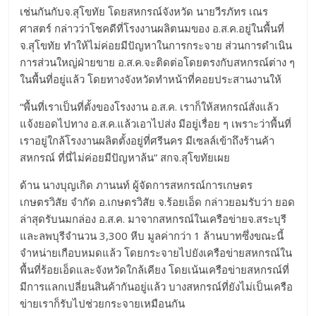
เช่นกันกับจ.สุโขทัย โดยสหกรณ์จังหวัด นายวีรภัทร เณร
ศาสตร์ กล่าวว่าโชคดีที่โรงงานผลิตนมของ อ.ส.ค.อยู่ในพื้นที่
จ.สุโขทัย ทำให้ไม่ค่อยมีปัญหาในการกระจาย ส่วนการดำเนิน
การส่วนใหญ่ฝ่ายขาย อ.ส.ค.จะติดต่อโดยตรงกับสหกรณ์ต่าง ๆ
ในพื้นที่อยู่แล้ว โดยทางจังหวัดทำหน้าที่คอยประสานงานให้
“พื้นที่เราเป็นที่ตั้งของโรงงาน อ.ส.ค. เราก็ให้สหกรณ์สั่งแล้ว
แจ้งยอดไปทาง อ.ส.ค.แล้วเอาไปส่ง มีอยู่เรื่อย ๆ เพราะว่าพื้นที่
เราอยู่ใกล้โรงงานผลิตตั้งอยู่ที่ศรีนคร มีเซลล์เข้าถึงร้านค้า
สหกรณ์ ที่นี่ไม่ค่อยมีปัญหาล้น” สกจ.สุโขทัยเผย
ด้าน นางบุญเกิด ภานนท์ ผู้จัดการสหกรณ์การเกษตร
เกษตรวิสัย จำกัด อ.เกษตรวิสัย จ.ร้อยเอ็ด กล่าวยอมรับว่า ยอด
ล่าสุดรับนมกล่อง อ.ส.ค. มาจากสหกรณ์ในเครือข่ายจ.สระบุรี
และลพบุรีจำนวน 3,300 หีบ มูลค่ากว่า 1 ล้านบาทซึ่งขณะนี้
จำหน่ายเกือบหมดแล้ว โดยกระจายไปยังเครือข่ายสหกรณ์ใน
พื้นที่ร้อยเอ็ดและจังหวัดใกล้เคียง โดยเน้นเครือข่ายสหกรณ์ที่
มีการแลกเปลี่ยนสินค้ากันอยู่แล้ว บางสหกรณ์ที่ยังไม่เป็นเครือ
ข่ายเราก็รับไปช่วยกระจายเหมือนกัน