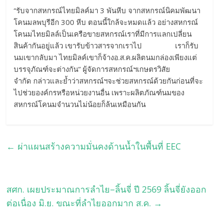
“รับจากสหกรณ์ไทยมิลค์มา 3 พันหีบ จากสหกรณ์นิคมพัฒนา
โคนมลพบุรีอีก 300 หีบ ตอนนี้ใกล้จะหมดแล้ว อย่างสหกรณ์
โคนมไทยมิลล์เป็นเครือขายสหกรณ์เราที่มีการแลกเปลี่ยน
สินค้ากันอยู่แล้ว เขารับข้าวสารจากเราไป เราก็รับ
นมเขากลับมา ไทยมิลค์เขาก็จ้างอ.ส.ค.ผลิตนมกล่องเพียงแต่
บรรจุภัณฑ์จะต่างกัน” ผู้จัดการสหกรณ์ฯเกษตรวิสัย
จำกัด กล่าวและย้ำว่าสหกรณ์ฯจะช่วยสหกรณ์ด้วยกันก่อนที่จะ
ไปช่วยองค์กรหรือหน่วยงานอื่น เพราะผลิตภัณฑ์นมของ
สหกรณ์โคนมจำนวนไม่น้อยก็ล้นเหมือนกัน
←
ผ่าแผนสร้างความมั่นคงด้านน้ำในพื้นที่ EEC
สศก. เผยประมาณการลำไย–ลิ้นจี่ ปี 2569 ลิ้นจี่ยังออก
ต่อเนื่อง มิ.ย. ขณะที่ลำไยออกมาก ส.ค.
→