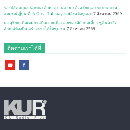
รองปลัดนฤมล นำคณะศึกษาดูงานเกษตรอัจฉริยะและระบบตลาด
สหกรณ์ญี่ปุ่น ที่ JA Oura-Tatebayashiจังหวัดกุนมะ
7 สิงหาคม 2569
มว.สุริยะ เปิดเทศกาลกินเงาะเมืองเลยของดีตำบลเสี้ยว ชูสินค้าอัต
ลักษณ์ท้องถิ่น สร้างรายได้ให้ชุมชน
7 สิงหาคม 2569
ติดตามเราได้ที่