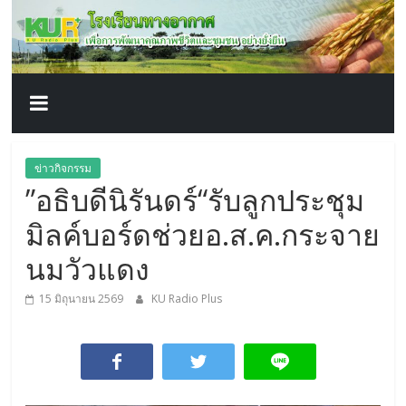
โรงเรียน
Skip
to
content
ทาง
อากาศ​
เพื่อ
ข่าวกิจกรรม
”อธิบดีนิรันดร์“รับลูกประชุม
พัฒนา
มิลค์บอร์ดช่วยอ.ส.ค.กระจาย
คุณภาพ
นมวัวแดง
15 มิถุนายน 2569
KU Radio Plus
ชีวิต