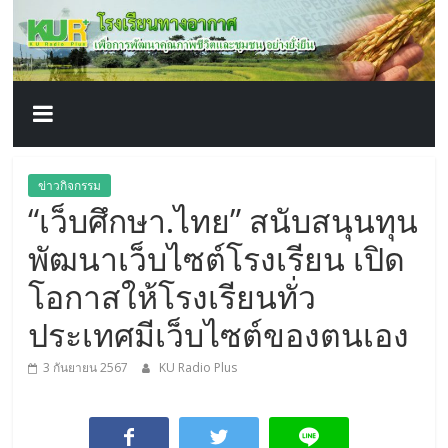
โรงเรียน
Skip
to
content
ทาง
อากาศ​
เพื่อ
ข่าวกิจกรรม
“เว็บศึกษา.ไทย” สนับสนุนทุน
พัฒนา
พัฒนาเว็บไซต์โรงเรียน เปิด
คุณภาพ
โอกาสให้โรงเรียนทั่ว
ประเทศมีเว็บไซต์ของตนเอง
ชีวิต
3 กันยายน 2567
KU Radio Plus