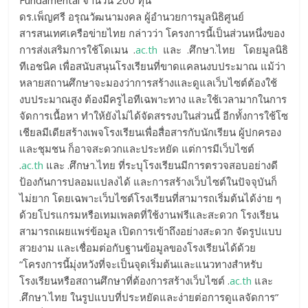
Fundamental จำนวน 200 ทุน
ดร.เพ็ญศรี อรุณวัฒนามงคล ผู้อำนวยการมูลนิธิศูนย์
สารสนเทศเครือข่ายไทย กล่าวว่า โครงการนี้เป็นส่วนหนึ่งของ
การส่งเสริมการใช้โดเมน .
ac.th
และ .ศึกษา.ไทย โดยมูลนิธิ
ทีเอชนิค เพื่อสนับสนุนโรงเรียนที่ขาดแคลนงบประมาณ แม้ว่า
หลายสถานศึกษาจะมองว่าการสร้างและดูแลเว็บไซต์ต้องใช้
งบประมาณสูง ต้องมีครูไอทีเฉพาะทาง และใช้เวลามากในการ
จัดการเนื้อหา ทำให้ยังไม่ได้จัดสรรงบในส่วนนี้ อีกทั้งการใช้โซ
เชียลมีเดียสร้างเพจโรงเรียนเพื่อสื่อสารกับนักเรียน ผู้ปกครอง
และชุมชน ก็อาจสะดวกและประหยัด แต่การมีเว็บไซต์
.
ac.th
และ .ศึกษา.ไทย ที่ระบุโรงเรียนมีการตรวจสอบอย่างดี
ป้องกันการปลอมแปลงได้ และการสร้างเว็บไซต์ในปัจจุบันก็
ไม่ยาก โดยเฉพาะเว็บไซต์โรงเรียนที่สามารถเริ่มต้นได้ง่าย ๆ
ด้วยโปรแกรมหรือเทมเพลตที่ใช้งานฟรีและสะดวก โรงเรียน
สามารถเผยแพร่ข้อมูล เปิดการเข้าถึงอย่างสะดวก จัดรูปแบบ
สวยงาม และเชื่อมต่อกับฐานข้อมูลของโรงเรียนได้ด้วย
“โครงการนี้มุ่งหวังที่จะเป็นจุดเริ่มต้นและแนวทางสำหรับ
โรงเรียนหรือสถานศึกษาที่ต้องการสร้างเว็บไซต์ .
ac.th
และ
.ศึกษา.ไทย ในรูปแบบที่ประหยัดและง่ายต่อการดูแลจัดการ”