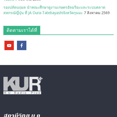
รองปลัดนฤมล นำคณะศึกษาดูงานเกษตรอัจฉริยะและระบบตลาด
สหกรณ์ญี่ปุ่น ที่ JA Oura-Tatebayashiจังหวัดกุนมะ
7 สิงหาคม 2569
ติดตามเราได้ที่
สถานีวิทยุ ม.ก.