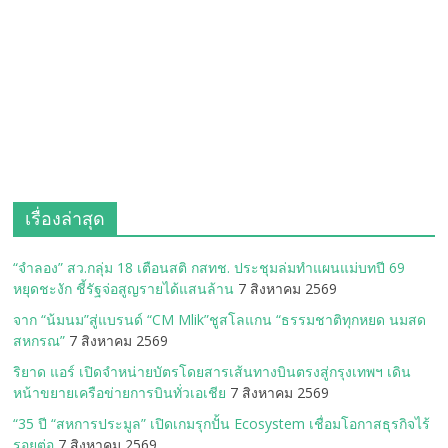
เรื่องล่าสุด
“จำลอง” สว.กลุ่ม 18 เตือนสติ กสทช. ประชุมล่มทำแผนแม่บทปี 69
หยุดชะงัก ชี้รัฐจ่อสูญรายได้แสนล้าน
7 สิงหาคม 2569
จาก “น้มนม”สู่แบรนด์ “CM Mlik”ชูสโลแกน “ธรรมชาติทุกหยด นมสด
สหกรณ”
7 สิงหาคม 2569
ริยาด แอร์ เปิดจำหน่ายบัตรโดยสารเส้นทางบินตรงสู่กรุงเทพฯ เดิน
หน้าขยายเครือข่ายการบินทั่วเอเชีย
7 สิงหาคม 2569
“35 ปี “สหการประมูล” เปิดเกมรุกปั้น Ecosystem เชื่อมโอกาสธุรกิจไร้
รอยต่อ
7 สิงหาคม 2569