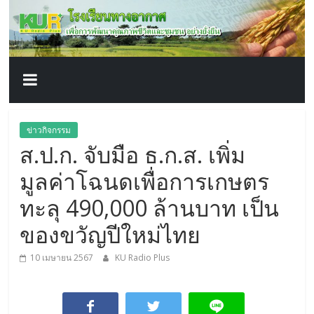
โรงเรียน
Skip
to
content
ทาง
อากาศ​
เพื่อ
ข่าวกิจกรรม
ส.ป.ก. จับมือ ธ.ก.ส. เพิ่ม
พัฒนา
มูลค่าโฉนดเพื่อการเกษตร
คุณภาพ
ทะลุ 490,000 ล้านบาท เป็น
ของขวัญปีใหม่ไทย
ชีวิต
10 เมษายน 2567
KU Radio Plus