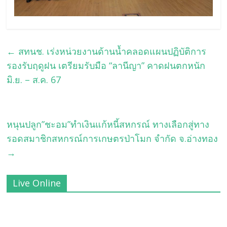
←
สทนช. เร่งหน่วยงานด้านน้ำคลอดแผนปฏิบัติการ
รองรับฤดูฝน เตรียมรับมือ “ลานีญา” คาดฝนตกหนัก
มิ.ย. – ส.ค. 67
หนุนปลูก”ชะอม”ทำเงินแก้หนี้สหกรณ์ ทางเลือกสู่ทาง
รอดสมาชิกสหกรณ์การเกษตรป่าโมก จำกัด จ.อ่างทอง
→
Live Online