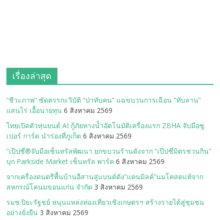
เรื่องล่าสุด
“ชีวะภาพ” ซัดตรรกะวิบัติ “ป่าทับคน” แฉขบวนการเฉือน “ทับลาน”
แสนไร่ เอื้อนายทุน
6 สิงหาคม 2569
ไทยเปิดตัวหุ่นยนต์ AI กู้ภัยทางน้ำอัตโนมัติเครื่องแรก ZBHA จับมือซู
เปอร์ การ์ด นำร่องที่ภูเก็ต
6 สิงหาคม 2569
“เป๊ปซี่®จับมือเซ็นทรัลพัฒนา ยกขบวนร้านดังจาก “เป๊ปซี่มิตรชวนกิน”
บุก Parkside Market เซ็นทรัล พาร์ค
6 สิงหาคม 2569
จากเครื่องดนตรีพื้นบ้านอีสานสู่แบนด์ดัง“แคนมิลค์”นมโคสดแท้จาก
สหกรณ์โคนมขอนแก่น จำกัด
3 สิงหาคม 2569
รมช.ปิยะรัฐชย์ หนุนแหล่งท่องเที่ยวเชิงเกษตรฯ สร้างรายได้สู่ชุมชน
อย่างยั่งยืน
3 สิงหาคม 2569