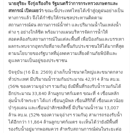
นายสุริยะ จึงรุ่งเรืองกิจ รัฐมนตรีว่าการกระทรวงเกษตรและ
สหกรณ์ เปิดเผยว่า
ขณะนี้ประเทศไทยได้เข้าสู่ฤดูฝนอย่างเป็น
ทางการแล้ว จึงได้กำชับให้กรมชลประทานติดตาม
สถานการณ์ฝน สถานการณ์น้ำท่า และปริมาณน้ำในแหล่งน้ำ
ต่าง ๆ อย่างใกล้ชิด พร้อมวางแผนบริหารจัดการน้ำให้
สอดคล้องกับสถานการณ์ในแต่ละพื้นที่ เพื่อป้องกันและบรรเทา
ผลกระทบจากอุทกภัยที่อาจเกิดขึ้นกับประชาชนให้ได้มากที่สุด
ตามนโยบายของรัฐบาลที่มุ่งลดความเสี่ยงด้านภัยพิบัติและ
ดูแลความเป็นอยู่ของประชาชน
ปัจจุบัน (16 มิ.ย. 2569) อ่างเก็บน้ำขนาดใหญ่และขนาดกลาง
ทั่วประเทศ มีปริมาณน้ำรวมกันประมาณ 42,914 ล้าน ลบ.ม.
(56% ของความจุอ่างฯ รวมกัน) ยังมีพื้นที่รองรับน้ำรวมกันได้
อีกประมาณ 33,840 ล้านลูกบาศก์เมตร ขณะที่ 4 เขื่อนหลัก
ลุ่มน้ำเจ้าพระยา ได้แก่ เขื่อนภูมิพล เขื่อนสิริกิติ์ เขื่อนแควน้อย
บำรุงแดน และเขื่อนป่าสักชลสิทธิ์ มีปริมาณน้ำรวม 13,007
ล้าน ลบ.ม. (52% ของความจุอ่างฯ รวมกัน) สามารถรองรับน้ำ
ได้อีกกว่า 11,864 ล้านลูกบาศก์เมตร จะเห็นได้ว่ายังมีพื้นที่
รองรับน้ำอยู่มากพอสมควร สำหรับสถานการณ์ฝนในระยะต่อ