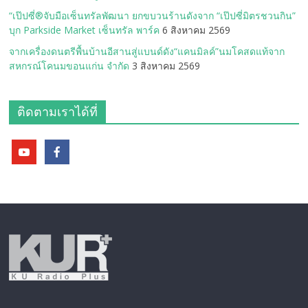
“เป๊ปซี่®จับมือเซ็นทรัลพัฒนา ยกขบวนร้านดังจาก “เป๊ปซี่มิตรชวนกิน”
บุก Parkside Market เซ็นทรัล พาร์ค
6 สิงหาคม 2569
จากเครื่องดนตรีพื้นบ้านอีสานสู่แบนด์ดัง“แคนมิลค์”นมโคสดแท้จาก
สหกรณ์โคนมขอนแก่น จำกัด
3 สิงหาคม 2569
ติดตามเราได้ที่