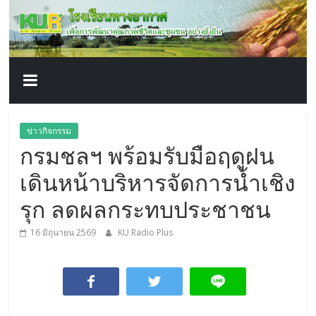
โรงเรียน
Skip
to
content
ทาง
อากาศ​
เพื่อ
ข่าวกิจกรรม
กรมชลฯ พร้อมรับมือฤดูฝน
พัฒนา
เดินหน้าบริหารจัดการน้ำเชิง
คุณภาพ
รุก ลดผลกระทบประชาชน
16 มิถุนายน 2569
KU Radio Plus
ชีวิต