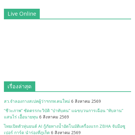
Live Online
เรื่องล่าสุด
สว.จำลองกางสเปคผู้ว่าฯกกท.คนใหม่
6 สิงหาคม 2569
“ชีวะภาพ” ซัดตรรกะวิบัติ “ป่าทับคน” แฉขบวนการเฉือน “ทับลาน”
แสนไร่ เอื้อนายทุน
6 สิงหาคม 2569
ไทยเปิดตัวหุ่นยนต์ AI กู้ภัยทางน้ำอัตโนมัติเครื่องแรก ZBHA จับมือซู
เปอร์ การ์ด นำร่องที่ภูเก็ต
6 สิงหาคม 2569