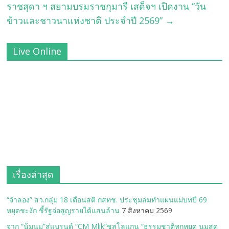
ราชสุดา ฯ สยามบรมราชกุมารี เสด็จฯ เปิดงาน “วัน
ข้าวและชาวนาแห่งชาติ ประจำปี 2569”
→
Live Online
เรื่องล่าสุด
“จำลอง” สว.กลุ่ม 18 เตือนสติ กสทช. ประชุมล่มทำแผนแม่บทปี 69
หยุดชะงัก ชี้รัฐจ่อสูญรายได้แสนล้าน
7 สิงหาคม 2569
จาก “น้มนม”สู่แบรนด์ “CM Mlik”ชูสโลแกน “ธรรมชาติทุกหยด นมสด