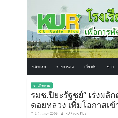
โรงเรียน
Skip
to
content
ทาง
อากาศ​
เพื่อ
พัฒนา
หน้าแรก
รายการสด
เกี่ยวกับ
ข่าว
คุณภาพ
ข่าวกิจกรรม
ชีวิต
รมช.ปิยะรัฐชย์” เร่งผล
ดอยหลวง เพิ่มโอกาสเข้
2 มิถุนายน 2569
KU Radio Plus