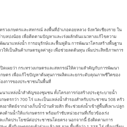
ระทรวงเกษตรและสหกรณ์ ลงพื้นที่อำเภอดอยหลวง จังหวัดเชียงราย ใน
ำบลปงน้อย เพื่อติดตามปัญหาและเร่งผลักดันแนวทางแก้ไขความ
รพัฒนาแหล่งน้ำ การอนุรักษ์และฟื้นฟูดิน การพัฒนาโครงสร้างพื้นฐาน
เป็นสินค้าเกษตรมูลค่าสูง เพื่อช่วยลดต้นทุน เพิ่มประสิทธิภาพการ
ปิดเผยว่า กระทรวงเกษตรและสหกรณ์ให้ความสำคัญกับการพัฒนา
รเกษตร เพื่อแก้ไขปัญหาต้นทุนการผลิตและยกระดับคุณภาพชีวิตของ
้องการของประชาชนในพื้นที่
าแหล่งน้ำสำคัญของชุมชน ทั้งโครงการก่อสร้างประตูระบายน้ำ
้นที่เกษตรกว่า 700 ไร่ และเป็นแหล่งน้ำสำรองสำหรับประชาชน 508 ครัว
ิตย์จากอ่างเก็บน้ำบ้านห้วยสัก ที่จะช่วยส่งน้ำเข้าสู่พื้นที่เพาะปลูก
คงด้านน้ำให้แก่เกษตรกร พร้อมกำชับหน่วยงานที่เกี่ยวข้องเร่ง
ละเกิดประโยชน์ต่อประชาชนโดยตรง นอกจากนี้ ยังติดตามการ
ึ่งมีเกษตรกรเข้าร่วมแล้ว 98 ราย พื้นที่กว่า 1,338 ไร่ เพื่อเปลี่ยน