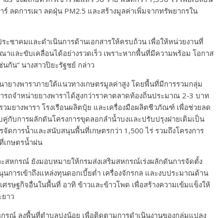
าร์ ลดการเผา ลดฝุ่น PM2.5 และสร้างมูลค่าเพิ่มจากทรัพยากรใน
ประชาคมและดำเนินการด้านเอกสารให้ครบถ้วน เพื่อให้หน่วยงานที่
ณาและขับเคลื่อนได้อย่างรวดเร็ว เพราะหากพื้นที่มีความพร้อม โอกาส
เช่นกัน” นางสาวปิยะรัฐชย์ กล่าว
ายางพาราภายใต้แนวทางเกษตรมูลค่าสูง โดยพื้นที่มีการรวมกลุ่ม
มารถจำหน่ายยางพาราได้สูงกว่าราคาตลาดท้องถิ่นประมาณ 2-3 บาท
วมยางพารา โรงเรือนผลิตปุ๋ย และเครื่องมือผลิตชีวภัณฑ์ เพื่อช่วยลด
คู่กับการผลักดันโครงการขุดลอกลำน้ำบงและปรับปรุงฝายเดิมเป็น
รจัดการน้ำและสนับสนุนพื้นที่เกษตรกว่า 1,500 ไร่ รวมถึงโครงการ
นที่เกษตรน้ำฝน
หกรณ์ ยังมอบหมายให้กรมส่งเสริมสหกรณ์เร่งผลักดันการจัดตั้ง
นการเข้าถึงแหล่งทุนดอกเบี้ยต่ำ เครื่องจักรกล และงบประมาณด้าน
ษฐกิจอื่นในพื้นที่ อาทิ ข้าวและข้าวโพด เพื่อสร้างความเข้มแข็งให้
ะยาว
์ ลงพื้นที่ตำบลปงน้อย เพื่อติดตามการดำเนินงานของกลุ่มแปลง