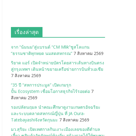
เรื่องล่าสุด
จาก “น้มนม”สู่แบรนด์ “CM Mlik”ชูสโลแกน
“ธรรมชาติทุกหยด นมสดสหกรณ”
7 สิงหาคม 2569
ริยาด แอร์ เปิดจำหน่ายบัตรโดยสารเส้นทางบินตรง
สู่กรุงเทพฯ เดินหน้าขยายเครือข่ายการบินทั่วเอเชีย
7 สิงหาคม 2569
“35 ปี “สหการประมูล” เปิดเกมรุก
ปั้น Ecosystem เชื่อมโอกาสธุรกิจไร้รอยต่อ
7
สิงหาคม 2569
รองปลัดนฤมล นำคณะศึกษาดูงานเกษตรอัจฉริยะ
และระบบตลาดสหกรณ์ญี่ปุ่น ที่ JA Oura-
Tatebayashiจังหวัดกุนมะ
7 สิงหาคม 2569
มว.สุริยะ เปิดเทศกาลกินเงาะเมืองเลยของดีตำบล
เสี้ยว ชูสินค้าอัตลักษณ์ท้องถิ่น สร้างรายได้ให้ชุมชน