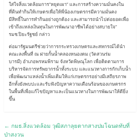
ใส่ใจสิ่งแวดล้อมการ”หยุดเผา” และการสร้างความมั่นคงใน
ที่ดินทำกินให้เกษตรเพื่อให้พี่น้องเกษตรกรมีความมั่นคง
มีสิทธิ์ในการทำกินอย่างถูกต้อง และสามารถนำไปต่อยอดเพื่อ
เข้าถึงแหล่งเงินทุนในการพัฒนาอาชีพได้อย่างสบายใจ”
รมช.ปิยะรัฐชย์ กล่าว
ต่อมารัฐมนตรีช่วยว่าการกระทรวงเกษตรและสหกรณ์ได้นำ
คณะลงพื้นที่ ณ ฝายกั้นน้ำคลองหนองตม (วัดสวนร่ม
บารมี) อำเภอพรหมพิราม จังหวัดพิษณุโลก เพื่อติดตามการ
บริหารจัดการทรัพยากรน้ำทั้งระบบ และแนวทางการกักเก็บน้ำ
เพื่อพัฒนาแหล่งน้ำเพิ่มเติมให้แก่เกษตรกรอย่างมีเสถียรภาพ
อีกทั้งยังพบปะและรับฟังปัญหาความเดือนร้อนของเกษตรกร
ในพื้นที่เพื่อแก้ไขปัญหาและเป็นแนวทางในการพัฒนาให้ดียิ่ง
ขึ้น
←
กมธ.สิ่งแวดล้อม วุฒิสภาลุยตากสางปมโฉนดทับที่
ป่าสงวน