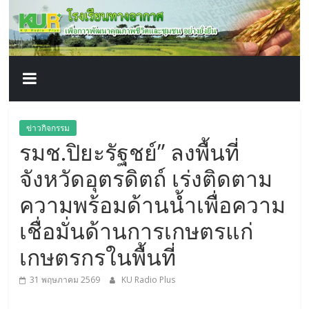
โรงเรียน
Skip
to
content
ทาง
อากาศ​
เพื่อ
ข่าวกิจกรรม
รมช.ปิยะรัฐชย์” ลงพื้นที่
พัฒนา
จังหวัดอุตรดิตถ์ เร่งติดตาม
คุณภาพ
ความพร้อมด้านน้ำเพื่อความ
เชื่อมั่นด้านการเกษตรแก่
ชีวิต
เกษตรกรในพื้นที่
31 พฤษภาคม 2569
KU Radio Plus