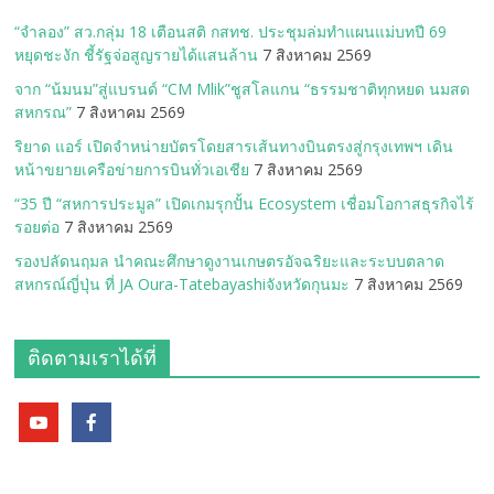
“จำลอง” สว.กลุ่ม 18 เตือนสติ กสทช. ประชุมล่มทำแผนแม่บทปี 69
หยุดชะงัก ชี้รัฐจ่อสูญรายได้แสนล้าน
7 สิงหาคม 2569
จาก “น้มนม”สู่แบรนด์ “CM Mlik”ชูสโลแกน “ธรรมชาติทุกหยด นมสด
สหกรณ”
7 สิงหาคม 2569
ริยาด แอร์ เปิดจำหน่ายบัตรโดยสารเส้นทางบินตรงสู่กรุงเทพฯ เดิน
หน้าขยายเครือข่ายการบินทั่วเอเชีย
7 สิงหาคม 2569
“35 ปี “สหการประมูล” เปิดเกมรุกปั้น Ecosystem เชื่อมโอกาสธุรกิจไร้
รอยต่อ
7 สิงหาคม 2569
รองปลัดนฤมล นำคณะศึกษาดูงานเกษตรอัจฉริยะและระบบตลาด
สหกรณ์ญี่ปุ่น ที่ JA Oura-Tatebayashiจังหวัดกุนมะ
7 สิงหาคม 2569
ติดตามเราได้ที่