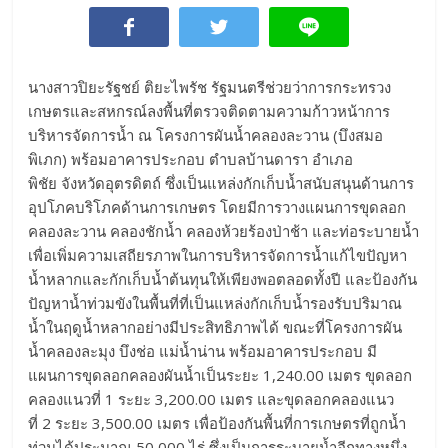
นางสาวปิยะรัฐชย์ ติยะไพรัช รัฐมนตรีช่วยว่าการกระทรวง
เกษตรและสหกรณ์ลงพื้นที่ตรวจติดตามความก้าวหน้าการ
บริหารจัดการน้ำ ณ โครงการผันน้ำคลองละวาน (บึงสมอ
พิเภก) พร้อมอาคารประกอบ ตำบลบ้านดารา อำเภอ
พิชัย จังหวัดอุตรดิตถ์ ซึ่งเป็นแหล่งกักเก็บน้ำสนับสนุนด้านการ
อุปโภคบริโภคด้านการเกษตร โดยมีการวางแผนการขุดลอก
คลองละวาน คลองชักน้ำ คลองห้วยร้องป่าช้า และท่อระบายน้ำ
เพื่อเพิ่มความเสถียรภาพในการบริหารจัดการน้ำแก้ไขปัญหา
น้ำหลากและกักเก็บน้ำต้นทุนให้เพียงพอตลอดทั้งปี และป้องกัน
ปัญหาน้ำท่วมขังในพื้นที่ที่เป็นแหล่งกักเก็บน้ำรองรับปริมาณ
น้ำในฤดูน้ำหลากอย่างมีประสิทธิภาพได้ ขณะที่โครงการผัน
น้ำคลองละมุง บึงช่อ แม่น้ำน่าน พร้อมอาคารประกอบ มี
แผนการขุดลอกคลองผันน้ำเป็นระยะ 1,240.00 เมตร ขุดลอก
คลองแนวที่ 1 ระยะ 3,200.00 เมตร และขุดลอกคลองแนว
ที่ 2 ระยะ 3,500.00 เมตร เพื่อป้องกันพื้นที่การเกษตรที่ถูกน้ำ
ท่วมได้ประมาณ 50,000 ไร่ ซึ่งเป็นการระบายน้ำอีกทางหนึ่ง