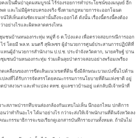
งคงเป็นผืนป่าอุดมสมบูรณ์ ไร้ร่องรอยการทำประโยชน์ของมนุษย์ อีก
้าวโพด และไม่มีผู้ครอบครองจริง ซึ่งตามกฎหมายการจะออกโฉนด
์ให้เห็นเด่นชัดเจนเท่านั้นถึงจะออกได้ ดังนั้น เรื่องนี้ตรงนี้คงต้อง
มีว่าอย่างไรและผิดพลาดตรงไหน
ุมชนบ้านหนองกระทุ่ม หมู่ที่ 6 ต.โป่งแดง เพื่อตรวจสอบกรณีการออก
ร่ โดยมี พล.ท. มนตรี สุพิเพชร ผู้อํานวยการศูนย์ประสานการปฏิบัติที่
การแทนผู้อำนวยการสำนักงาน ป.ป.ช. ประจำจังหวัดตาก, นายคริษฐ์ ปาน
าชุมชนบ้านหนองกระทุ่ม ร่วมเดินลุยป่าตรวจสอบอย่างพร้อมเพรียง
ลื่อนของการขีดเส้นแนวเขตที่ดิน ซึ่งมีลักษณะบวมเป่งขึ้นไปด้าน
ีแปลงที่ได้รับการจัดสรรโดยคณะกรรมการนโยบายที่ดินแห่งชาติ อยู่
เป็นเขตป่าสงวนฯ และทำแปลง คทช. ดูแลชาวบ้านอยู่ แต่กลับมีเจ้าหน้าที่
า เพราะสภาพป่ารกทึบจนส่องกล้องกันแทบไม่เห็น นึกออกไหม ปกติการ
นว่าทำกินอะไร ได้มาอย่างไร กว่าจะส่งให้เจ้าพนักงานที่ดินจังหวัดลง
งคณะกรรมาธิการจะขอเรียกดูเอกสารบันทึกรายงานทั้งหมด. ถ้ามันไม่