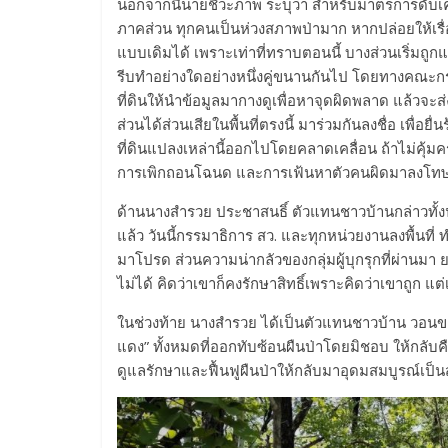
นอกจากนี้นายชีวะภาพ ระบุว่า สำหรับมาตรการดับเครื
ภาคส่วน ทุกคนเป็นห่วงสภาพป่ามาก หากปล่อยให้เรื่
แบบเดิมได้ เพราะเท่าที่ทราบตอนนี้ บางส่วนเริ่มถูกแ
รีบทำอย่างใดอย่างหนึ่งคู่ขนานกันไป โดยทางคณะกร
ที่ดินให้นำข้อมูลมากางดูเพื่อหาจุดผิดพลาด แล้วจะส
ส่วนได้ส่วนเสียในพื้นที่ตรงนี้ มาร่วมกันลงชื่อ เพื่
ที่ดินแปลงเหล่านี้ออกไปโดยคลาดเคลื่อน ถ้าไม่คุ้มครอ
การเพิกถอนโฉนด และการเฟ้นหาตัวคนผิดมาลงโทษ ก
ด้านนางสำรวย ประชาสนธิ์ ตัวแทนชาวบ้านกล่าวทั้
แล้ว วันนี้กรรมาธิการ สว. และทุกหน่วยงานลงพื้นที่ ทำ
มาโปรด ส่วนความน่ากลัวของกลุ่มผู้บุกรุกที่ผ่านมา ย
ไม่ได้ คิดว่าเขาก็คงรักษาสิทธิ์เพราะคิดว่าเขาถูก 
​ในช่วงท้าย นางสำรวย ได้เป็นตัวแทนชาวบ้าน วอน
แดง” ทั้งหมดที่ออกทับซ้อนผืนป่าโดยมิชอบ ให้กลับค
ดูแลรักษาและฟื้นฟูผืนป่าให้กลับมาอุดมสมบูรณ์เป็น