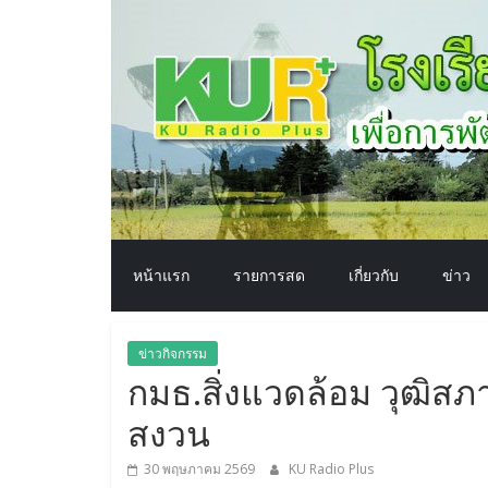
โรงเรียน
Skip
to
content
ทาง
อากาศ​
เพื่อ
พัฒนา
หน้าแรก
รายการสด
เกี่ยวกับ
ข่าว
คุณภาพ
ข่าวกิจกรรม
ชีวิต
กมธ.สิ่งแวดล้อม วุฒิส
สงวน
30 พฤษภาคม 2569
KU Radio Plus