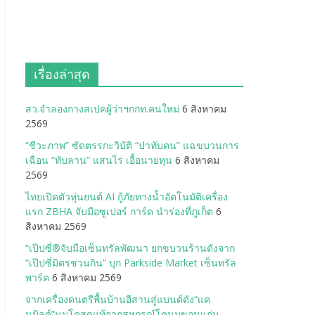
เรื่องล่าสุด
สว.จำลองกางสเปคผู้ว่าฯกกท.คนใหม่
6 สิงหาคม
2569
“ชีวะภาพ” ซัดตรรกะวิบัติ “ป่าทับคน” แฉขบวนการ
เฉือน “ทับลาน” แสนไร่ เอื้อนายทุน
6 สิงหาคม
2569
ไทยเปิดตัวหุ่นยนต์ AI กู้ภัยทางน้ำอัตโนมัติเครื่อง
แรก ZBHA จับมือซูเปอร์ การ์ด นำร่องที่ภูเก็ต
6
สิงหาคม 2569
“เป๊ปซี่®จับมือเซ็นทรัลพัฒนา ยกขบวนร้านดังจาก
“เป๊ปซี่มิตรชวนกิน” บุก Parkside Market เซ็นทรัล
พาร์ค
6 สิงหาคม 2569
จากเครื่องดนตรีพื้นบ้านอีสานสู่แบนด์ดัง“แค
นมิลค์”นมโคสดแท้จากสหกรณ์โคนมขอนแก่น