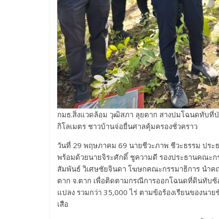
กมธ.สิ่งแวดล้อม วุฒิสภา ลุยตาก สางปมโฉนดทับที่ป่
กิโลเมตร ชาวบ้านจ่อยื่นศาลคุ้มครองชั่วคราว
วันที่ 29 พฤษภาคม 69 นายชีวะภาพ ชีวะธรรม ประ
พร้อมด้วยนายจิระศักดิ์ ชูความดี รองประธานคณะ
สัมพันธ์ วิเศษชัยจินดา โฆษกคณะกรรมาธิการ นำคณะล
ตาก จ.ตาก เพื่อติดตามกรณีการออกโฉนดที่ดินทับซ
แปลง รวมกว่า 35,000 ไร่ ตามข้อร้องเรียนของนายชั
เสือ