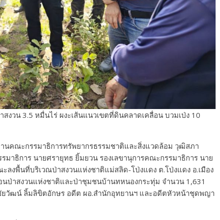
าสงวน 3.5 หมื่นไร่ ผงะเส้นแนวเขตที่ดินคลาดเคลื่อน บวมเป่ง 10
ธานคณะกรรมาธิการทรัพยากรธรรมชาติและสิ่งแวดล้อม วุฒิสภา
กรรมาธิการ นายศรายุทธ ยิ้มยวน รองเลขานุการคณะกรรมาธิการ นาย
งพื้นที่บริเวณป่าสงวนแห่งชาติแม่สลิด-โป่งแดง ต.โป่งแดง อ.เมือง
้อนป่าสงวนแห่งชาติและป่าชุมชนบ้านทหนองกระทุ่ม จำนวน 1,631
ยวัฒน์ ลิ้มลิขิตอักษร อดีต ผอ.สำนักอุทยานฯ และอดีตหัวหน้าชุดพญา