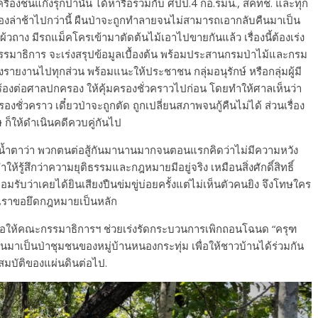
่องชนแก๊งรุกป่านั้น ได้หารือร่วมกับ ศปป.4 กอ.รมน., สคทช. และทุก
องล่าช้าไปกว่านี้ ผืนป่าจะถูกทำลายจนไม่สามารถเอากลับคืนมาเป็น
ผ้วถาง มีรถแม็คโครเข้ามาตัดต้นไม้เอาไปขายกันแล้ว เรื่องนี้ต้องเร่ง
รมาธิการ จะเร่งสรุปข้อมูลเบื้องต้น พร้อมประสานกรมป่าไม้และกรม
่งรายงานไปทุกส่วน พร้อมแนะให้ประชาชน กลุ่มอนุรักษ์ หรือกลุ่มผู้มี
อยื่นร้องต่อศาลปกครอง ให้คุ้มครองชั่วคราวไปก่อน โดยทำให้ศาลเห็นว่า
งชั่วคราว เดี๋ยวป่าจะถูกตัด ถูกเปลี่ยนสภาพจนกู้คืนไม่ได้ ส่วนเรื่อง
็ให้ดำเนินคดีควบคู่กันไป
งน้ำตาว่า พวกตนต่อสู้กันมานานมากจนตอนแรกคิดว่าไม่มีความหวัง
ให้รู้สึกว่าความยุติธรรมและกฎหมายมีอยู่จริง เหมือนสิ่งศักดิ์สิทธิ์
อมรับว่าเคยได้ยินเสียงปืนข่มขู่บ่อยครั้งแต่ไม่เห็นตัวคนยิง จึงโทษใคร
แต่เราขอยึดกฎหมายเป็นหลัก
ขอให้คณะกรรมาธิการฯ ช่วยเร่งรัดกระบวนการเพิกถอนโฉนด “ครุฑ
ืนมาเป็นป่าชุมชนของหมู่บ้านหนองกระทุ่ม เพื่อให้ชาวบ้านได้ร่วมกัน
สมบัติของแผ่นดินต่อไป.