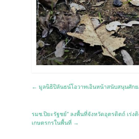
←
มูลนิธิปิลันธน์โอวาทเอินหน้าสนับสนุนศ
รมช.ปิยะรัฐชย์” ลงพื้นที่จังหวัดอุตรดิตถ์ เ
เกษตรกรในพื้นที่
→