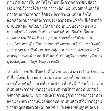
ด้าน ตั้งแต่การใช้เทคโนโลยีไปจนถึงการจัดการบัญชีครัว
เรือน รวมถึงการใช้ตลาดนำการผลิต เพื่อแก้ปัญหาสินค้าล้น
ตลาดและราคาตกต่ำ โดยจะมีการวางแผนการผลิตให้
สอดคล้องกับความต้องการของตลาดอย่างแท้จริง ซึ่งวิสาหกิจ
ชุมชนผู้เลี้ยงโคเนื้อบ้านโคกคำ ถือเป็นแบบอย่างที่ประสบ
ความสำเร็จในการปรับตัว จากอดีตที่เคยเลี้ยงโคเนื้อแบบ
ปล่อยทุ่งตามวิถีดั้งเดิม มาสู่ระบบ “การเลี้ยงยืนโรงแบบ
ประณีต” ควบคู่ไปกับการบริหารจัดการกลุ่มที่เข้มแข็ง โดยมี
นายสุนทร พานุรักษ์ ประธานกลุ่ม และนางสาวจิราพร ดวงดี
เลขานุการและฝ่ายบัญชี เป็นกำลังสำคัญในการบริหารจัดการ
ฐานข้อมูลและบัญชีต้นทุนการผลิต
​“สำหรับการลงพื้นที่ในครั้งนี้ ได้มอบแนวทางการขับเคลื่อนงาน
ที่เชื่อมโยงนโยบายกระทรวงฯ ครอบคลุมทั้งระบบการ
ผลิต ตั้งแต่ต้นน้ำ กลางน้ำ และปลายน้ำ ดังนี้ 1) ต้นน้ำ-การลด
ต้นทุนและการจัดมาตรฐาน มอบหมายให้สำนักงานปศุสัตว์
จังหวัดหนองคาย เข้ามาส่งเสริมความรู้ด้านการจัดการอาหาร
สัตว์และทักษะการเลี้ยง เพื่อควบคุมต้นทุนและสร้างมาตรฐาน
ฟาร์มที่ถูกสุขลักษณะ 2) กลางน้ำ-โครงสร้างพื้นฐานและข้อ