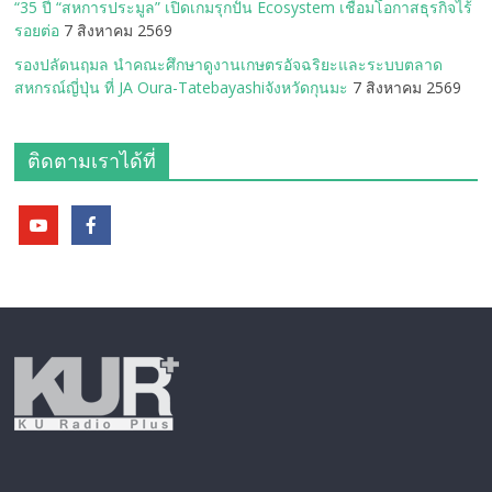
“35 ปี “สหการประมูล” เปิดเกมรุกปั้น Ecosystem เชื่อมโอกาสธุรกิจไร้
รอยต่อ
7 สิงหาคม 2569
รองปลัดนฤมล นำคณะศึกษาดูงานเกษตรอัจฉริยะและระบบตลาด
สหกรณ์ญี่ปุ่น ที่ JA Oura-Tatebayashiจังหวัดกุนมะ
7 สิงหาคม 2569
ติดตามเราได้ที่