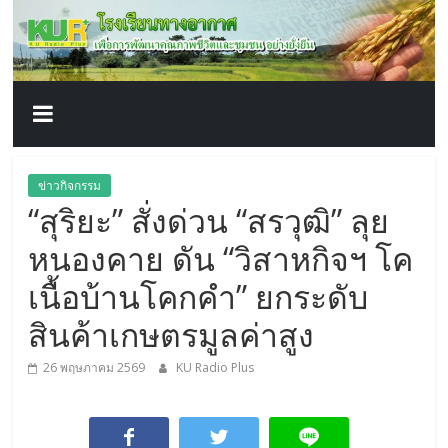
โรงเรียน
Skip
to
content
ทาง
อากาศ​
เพื่อ
ข่าวกิจกรรม
“สุริยะ” สั่งด่วน “สรวุฒิ” ลุย
พัฒนา
หนองคาย ดัน “วิสาหกิจฯ โค
คุณภาพ
เนื้อบ้านโคกคำ” ยกระดับ
สินค้าเกษตรมูลค่าสูง
ชีวิต
26 พฤษภาคม 2569
KU Radio Plus