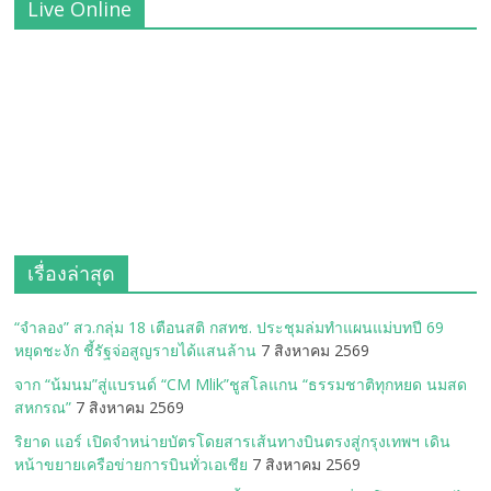
Live Online
เรื่องล่าสุด
“จำลอง” สว.กลุ่ม 18 เตือนสติ กสทช. ประชุมล่มทำแผนแม่บทปี 69
หยุดชะงัก ชี้รัฐจ่อสูญรายได้แสนล้าน
7 สิงหาคม 2569
จาก “น้มนม”สู่แบรนด์ “CM Mlik”ชูสโลแกน “ธรรมชาติทุกหยด นมสด
สหกรณ”
7 สิงหาคม 2569
ริยาด แอร์ เปิดจำหน่ายบัตรโดยสารเส้นทางบินตรงสู่กรุงเทพฯ เดิน
หน้าขยายเครือข่ายการบินทั่วเอเชีย
7 สิงหาคม 2569