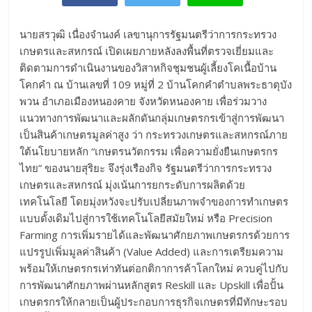
นายสรวุฒิ เนื่องจำนงค์ เลขานุการรัฐมนตรีว่าการกระทรวง
เกษตรและสหกรณ์ เปิดเผยภายหลังลงพื้นที่ตรวจเยี่ยมและ
ติดตามการดำเนินงานของวิสาหกิจชุมชนผู้เลี้ยงโคเนื้อบ้าน
โคกคำ ณ บ้านเลขที่ 109 หมู่ที่ 2 บ้านโคกคำตำบลพระธาตุบัง
พวน อำเภอเมืองหนองคาย จังหวัดหนองคาย เพื่อร่วมวาง
แนวทางการพัฒนาและผลักดันกลุ่มเกษตรกรเข้าสู่การพัฒนา
เป็นสินค้าเกษตรมูลค่าสูง ว่า กระทรวงเกษตรและสหกรณ์ภาย
ใต้นโยบายหลัก “เกษตรนวัตกรรม เพื่อความยั่งยืนเกษตรกร
ไทย” ของนายสุริยะ จึงรุ่งเรืองกิจ รัฐมนตรีว่าการกระทรวง
เกษตรและสหกรณ์ มุ่งเน้นการยกระดับการผลิตด้วย
เทคโนโลยี โดยมุ่งหวังจะปรับเปลี่ยนภาพจำของการทำเกษตร
แบบดั้งเดิมไปสู่การใช้เทคโนโลยีสมัยใหม่ หรือ Precision
Farming การเพิ่มรายได้และพัฒนาศักยภาพเกษตรกรด้วยการ
แปรรูปเพิ่มมูลค่าสินค้า (Value Added) และการเตรียมความ
พร้อมให้เกษตรกรเท่าทันต่อกติกาการค้าโลกใหม่ ควบคู่ไปกับ
การพัฒนาศักยภาพผ่านหลักสูตร Reskill และ Upskill เพื่อปั้น
เกษตรกรให้กลายเป็นผู้ประกอบการธุรกิจเกษตรที่มีทักษะรอบ