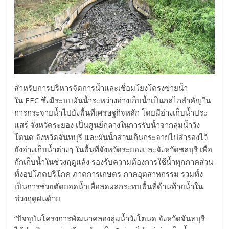
สำหรับการบริหารจัดการน้ำและเชื่อมโยงโครงข่ายน้ำ
ใน EEC ซึ่งมีระบบผันน้ำระหว่างอ่างเก็บน้ำเป็นกลไกสำคัญใน
การกระจายน้ำไปยังพื้นที่เศรษฐกิจหลัก โดยมีอ่างเก็บน้ำประ
แสร์ จังหวัดระยอง เป็นศูนย์กลางในการรับน้ำจากลุ่มน้ำวัง
โตนด จังหวัดจันทบุรี และผันน้ำส่วนเกินกระจายไปสำรองไว้
ยังอ่างเก็บน้ำต่างๆ ในพื้นที่จังหวัดระยองและจังหวัดชลบุรี เพื่อ
กักเก็บน้ำในช่วงฤดูแล้ง รองรับความต้องการใช้น้ำทุกภาคส่วน
ทั้งอุปโภคบริโภค ภาคการเกษตร ภาคอุตสาหกรรม รวมทั้ง
เป็นการช่วยตัดยอดน้ำเพื่อลดผลกระทบพื้นที่ด้านท้ายน้ำใน
ช่วงฤดูฝนด้วย
“ปัจจุบันโครงการพัฒนาคลองลุ่มน้ำวังโตนด จังหวัดจันทบุรี