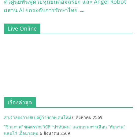
ตัวศูนย์ฟื้นฟูด้วยหุ่นยนต์อัจฉริยะ และ Angel Robot
ผสาน AI ยกระดับการรักษาไทย
→
Live Online
เรื่องล่าสุด
สว.จำลองกางสเปคผู้ว่าฯกกท.คนใหม่
6 สิงหาคม 2569
“ชีวะภาพ” ซัดตรรกะวิบัติ “ป่าทับคน” แฉขบวนการเฉือน “ทับลาน”
แสนไร่ เอื้อนายทุน
6 สิงหาคม 2569