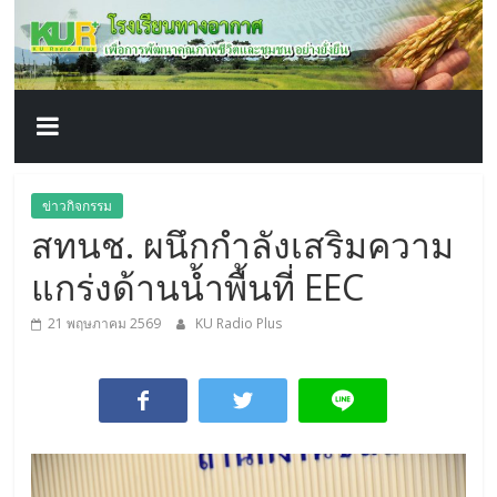
โรงเรียน
Skip
to
content
ทาง
อากาศ​
เพื่อ
ข่าวกิจกรรม
สทนช. ผนึกกำลังเสริมความ
พัฒนา
แกร่งด้านน้ำพื้นที่ EEC
คุณภาพ
21 พฤษภาคม 2569
KU Radio Plus
ชีวิต