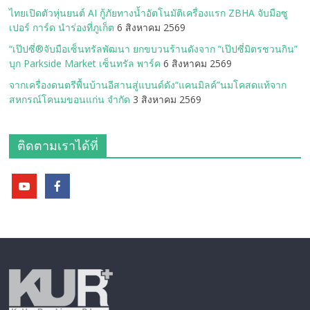
ไทยเปิดตัวหุ่นยนต์ AI กู้ภัยทางน้ำอัตโนมัติเครื่องแรก ZBHA จับมือซู
เปอร์ การ์ด นำร่องที่ภูเก็ต
6 สิงหาคม 2569
“เป๊ปซี่®จับมือเซ็นทรัลพัฒนา ยกขบวนร้านดังจาก “เป๊ปซี่มิตรชวนกิน”
บุก Parkside Market เซ็นทรัล พาร์ค
6 สิงหาคม 2569
จากเครื่องดนตรีพื้นบ้านอีสานสู่แบนด์ดัง“แคนมิลค์”นมโคสดแท้จาก
สหกรณ์โคนมขอนแก่น จำกัด
3 สิงหาคม 2569
ติดตามเราได้ที่