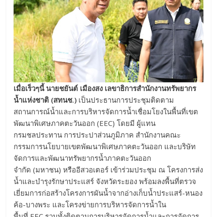
เมื่อเร็วๆนี้ นายชยันต์ เมืองสง เลขาธิการสำนักงานทรัพยากร
น้ำแห่งชาติ
(
สทนช
.)
เป็นประธานการประชุมติดตาม
สถานการณ์น้ำและการบริหารจัดการน้ำเชื่อมโยงในพื้นที่เขต
พัฒนาพิเศษภาคตะวันออก (EEC) โดยมี ผู้แทน
กรมชลประทาน การประปาส่วนภูมิภาค สำนักงานคณะ
กรรมการนโยบายเขตพัฒนาพิเศษภาคตะวันออก และบริษัท
จัดการและพัฒนาทรัพยากรน้ำภาคตะวันออก
จำกัด (มหาชน) หรืออีสวอเตอร์ เข้าร่วมประชุม ณ โครงการส่ง
น้ำและบำรุงรักษาประแสร์ จังหวัดระยอง พร้อมลงพื้นที่ตรวจ
เยี่ยมการก่อสร้างโครงการผันน้ำจากอ่างเก็บน้ำประแสร์-หนอง
ค้อ-บางพระ และโครงข่ายการบริหารจัดการน้ำใน
พื้นที่ EEC รวมทั้งติดตามการบริหารจัดการน้ำและการจัดการ