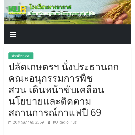
โรงเรียน
Skip
to
content
ทาง
อากาศ​
เพื่อ
ข่าวกิจกรรม
ปลัดเกษตรฯ นั่งประธานถก
พัฒนา
คณะอนุกรรมการพืช
คุณภาพ
สวน เดินหน้าขับเคลื่อน
นโยบายและติดตาม
ชีวิต
สถานการณ์กาแฟปี 69
20 พฤษภาคม 2569
KU Radio Plus