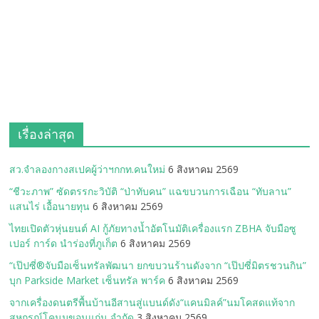
เรื่องล่าสุด
สว.จำลองกางสเปคผู้ว่าฯกกท.คนใหม่
6 สิงหาคม 2569
“ชีวะภาพ” ซัดตรรกะวิบัติ “ป่าทับคน” แฉขบวนการเฉือน “ทับลาน”
แสนไร่ เอื้อนายทุน
6 สิงหาคม 2569
ไทยเปิดตัวหุ่นยนต์ AI กู้ภัยทางน้ำอัตโนมัติเครื่องแรก ZBHA จับมือซู
เปอร์ การ์ด นำร่องที่ภูเก็ต
6 สิงหาคม 2569
“เป๊ปซี่®จับมือเซ็นทรัลพัฒนา ยกขบวนร้านดังจาก “เป๊ปซี่มิตรชวนกิน”
บุก Parkside Market เซ็นทรัล พาร์ค
6 สิงหาคม 2569
จากเครื่องดนตรีพื้นบ้านอีสานสู่แบนด์ดัง“แคนมิลค์”นมโคสดแท้จาก
สหกรณ์โคนมขอนแก่น จำกัด
3 สิงหาคม 2569