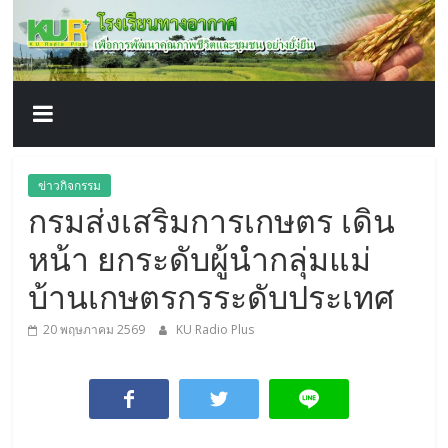
โรงเรียน
Skip
to
content
ทาง
อากาศ​
เพื่อ
ข่าวกิจกรรม
กรมส่งเสริมการเกษตร เดิน
พัฒนา
หน้า ยกระดับผู้นำกลุ่มแม่
คุณภาพ
บ้านเกษตรกรระดับประเทศ
20 พฤษภาคม 2569
KU Radio Plus
ชีวิต