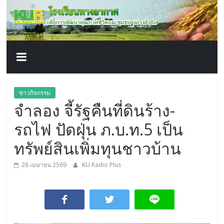
โรงเรียน
Skip
to
content
ทาง
อากาศ​
เพื่อ
ข่าวกิจกรรม
จำลอง จี้รัฐคืนที่ดินร้าง-
พัฒนา
รถไฟ ปัดฝุ่น ภ.บ.ท.5 เป็น
คุณภาพ
ทรัพย์สินเพิ่มทุนชาวบ้าน
28 เมษายน 2569
KU Radio Plus
ชีวิต