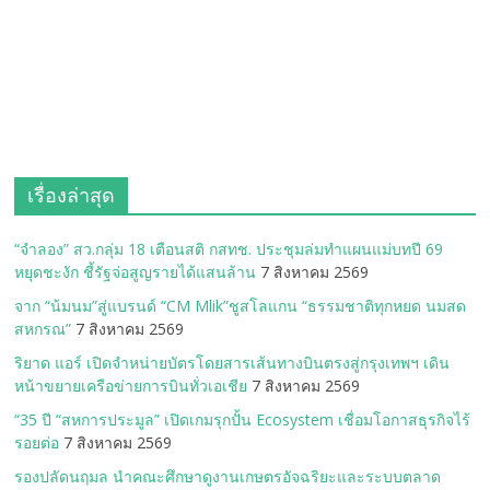
เรื่องล่าสุด
“จำลอง” สว.กลุ่ม 18 เตือนสติ กสทช. ประชุมล่มทำแผนแม่บทปี 69
หยุดชะงัก ชี้รัฐจ่อสูญรายได้แสนล้าน
7 สิงหาคม 2569
จาก “น้มนม”สู่แบรนด์ “CM Mlik”ชูสโลแกน “ธรรมชาติทุกหยด นมสด
สหกรณ”
7 สิงหาคม 2569
ริยาด แอร์ เปิดจำหน่ายบัตรโดยสารเส้นทางบินตรงสู่กรุงเทพฯ เดิน
หน้าขยายเครือข่ายการบินทั่วเอเชีย
7 สิงหาคม 2569
“35 ปี “สหการประมูล” เปิดเกมรุกปั้น Ecosystem เชื่อมโอกาสธุรกิจไร้
รอยต่อ
7 สิงหาคม 2569
รองปลัดนฤมล นำคณะศึกษาดูงานเกษตรอัจฉริยะและระบบตลาด