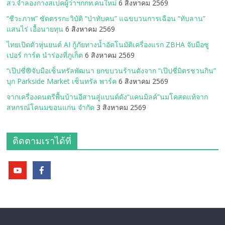
สว.จำลองกางสเปคผู้ว่าฯกกท.คนใหม่
6 สิงหาคม 2569
“ชีวะภาพ” ซัดตรรกะวิบัติ “ป่าทับคน” แฉขบวนการเฉือน “ทับลาน”
แสนไร่ เอื้อนายทุน
6 สิงหาคม 2569
ไทยเปิดตัวหุ่นยนต์ AI กู้ภัยทางน้ำอัตโนมัติเครื่องแรก ZBHA จับมือซู
เปอร์ การ์ด นำร่องที่ภูเก็ต
6 สิงหาคม 2569
“เป๊ปซี่®จับมือเซ็นทรัลพัฒนา ยกขบวนร้านดังจาก “เป๊ปซี่มิตรชวนกิน”
บุก Parkside Market เซ็นทรัล พาร์ค
6 สิงหาคม 2569
จากเครื่องดนตรีพื้นบ้านอีสานสู่แบนด์ดัง“แคนมิลค์”นมโคสดแท้จาก
สหกรณ์โคนมขอนแก่น จำกัด
3 สิงหาคม 2569
ติดตามเราได้ที่