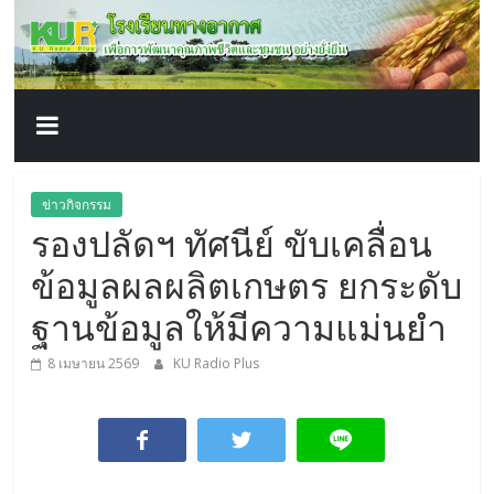
โรงเรียน
Skip
to
content
ทาง
อากาศ​
เพื่อ
ข่าวกิจกรรม
รองปลัดฯ ทัศนีย์ ขับเคลื่อน
พัฒนา
ข้อมูลผลผลิตเกษตร ยกระดับ
คุณภาพ
ฐานข้อมูลให้มีความแม่นยำ
8 เมษายน 2569
KU Radio Plus
ชีวิต