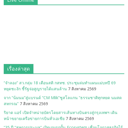
เรื่องล่าสุด
“จำลอง” สว.กลุ่ม 18 เตือนสติ กสทช. ประชุมล่มทำแผนแม่บทปี 69
หยุดชะงัก ชี้รัฐจ่อสูญรายได้แสนล้าน
7 สิงหาคม 2569
จาก “น้มนม”สู่แบรนด์ “CM Mlik”ชูสโลแกน “ธรรมชาติทุกหยด นมสด
สหกรณ”
7 สิงหาคม 2569
ริยาด แอร์ เปิดจำหน่ายบัตรโดยสารเส้นทางบินตรงสู่กรุงเทพฯ เดิน
หน้าขยายเครือข่ายการบินทั่วเอเชีย
7 สิงหาคม 2569
“35 ปี “สหการประมูล” เปิดเกมรุกปั้น Ecosystem เชื่อมโอกาสธุรกิจไร้