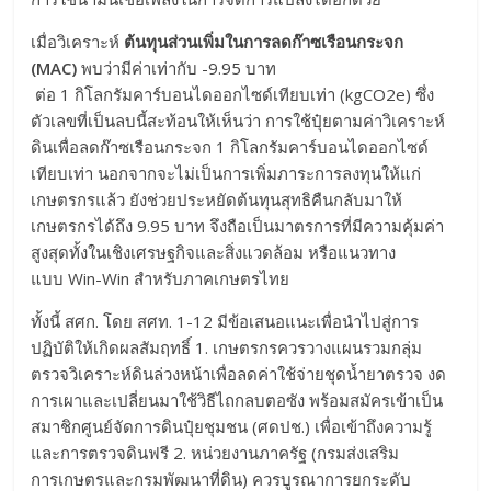
เมื่อวิเคราะห์
ต้นทุนส่วนเพิ่มในการลดก๊าซเรือนกระจก
(
MAC)
พบว่ามีค่าเท่ากับ -9.95 บาท
ต่อ 1 กิโลกรัมคาร์บอนไดออกไซด์เทียบเท่า (kgCO2e) ซึ่ง
ตัวเลขที่เป็นลบนี้สะท้อนให้เห็นว่า การใช้ปุ๋ยตามค่าวิเคราะห์
ดินเพื่อลดก๊าซเรือนกระจก 1 กิโลกรัมคาร์บอนไดออกไซด์
เทียบเท่า นอกจากจะไม่เป็นการเพิ่มภาระการลงทุนให้แก่
เกษตรกรแล้ว ยังช่วยประหยัดต้นทุนสุทธิคืนกลับมาให้
เกษตรกรได้ถึง 9.95 บาท จึงถือเป็นมาตรการที่มีความคุ้มค่า
สูงสุดทั้งในเชิงเศรษฐกิจและสิ่งแวดล้อม หรือแนวทาง
แบบ Win-Win สำหรับภาคเกษตรไทย
ทั้งนี้ สศก. โดย สศท. 1-12 มีข้อเสนอแนะเพื่อนำไปสู่การ
ปฏิบัติให้เกิดผลสัมฤทธิ์ 1. เกษตรกรควรวางแผนรวมกลุ่ม
ตรวจวิเคราะห์ดินล่วงหน้าเพื่อลดค่าใช้จ่ายชุดน้ำยาตรวจ งด
การเผาและเปลี่ยนมาใช้วิธีไถกลบตอซัง พร้อมสมัครเข้าเป็น
สมาชิกศูนย์จัดการดินปุ๋ยชุมชน (ศดปช.) เพื่อเข้าถึงความรู้
และการตรวจดินฟรี 2. หน่วยงานภาครัฐ (กรมส่งเสริม
การเกษตรและกรมพัฒนาที่ดิน) ควรบูรณาการยกระดับ