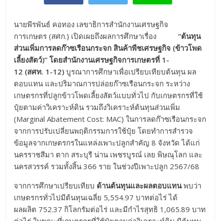
นายพีรพันธ์ คอทอง เลขาธิการสำนักงานเศรษฐกิจ
การเกษตร (สศก.) เปิดเผยถึงผลการศึกษาเรื่อง
“
ต้นทุน
ส่วนเพิ่มการลดก๊าซเรือนกระจก สินค้าพืชเศรษฐกิจ (ข้าวโพด
เลี้ยงสัตว์)” โดยสำนักงานเศรษฐกิจการเกษตรที่
1-
12
(
สศ
ท
.
1-12)
บูรณาการศึกษาเพื่อเปรียบเทียบต้นทุน ผล
ตอบแทน และปริมาณการปล่อยก๊าซเรือนกระจก ระหว่าง
เกษตรกรที่ปลูกข้าวโพดเลี้ยงสัตว์แบบทั่วไป กับเกษตรกรที่ใช้
ปุ๋ยตามค่าวิเคราะห์ดิน รวมถึงวิเคราะห์ต้นทุนส่วนเพิ่ม
(Marginal Abatement Cost: MAC) ในการลดก๊าซเรือนกระจก
จากการปรับเปลี่ยนพฤติกรรมการใช้ปุ๋ย โดยทำการสำรวจ
ข้อมูลจากเกษตรกรในแหล่งเพาะปลูกสำคัญ 8 จังหวัด ได้แก่
นครราชสีมา ตาก สระบุรี น่าน เพชรบูรณ์ เลย พิษณุโลก และ
นครสวรรค์ รวมทั้งสิ้น 366 ราย ในช่วงปีเพาะปลูก 2567/68
จากการศึกษาเปรียบเทียบ
ด้านต้นทุนและผลตอบแทน
พบว่า
เกษตรกรทั่วไปมีต้นทุนเฉลี่ย 5,554.97 บาทต่อไร่ ได้
ผลผลิต 752.37 กิโลกรัมต่อไร่ และมีกำไรสุทธิ 1,065.89 บาท