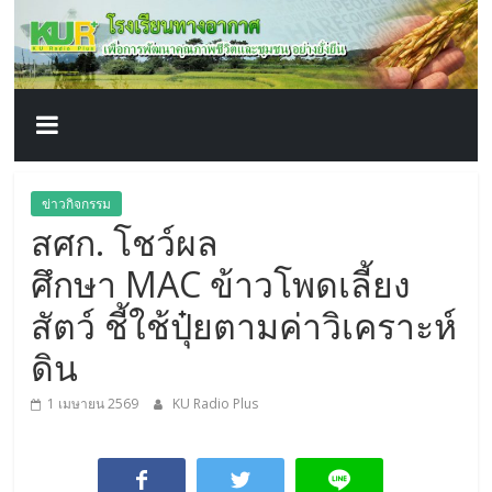
โรงเรียน
Skip
to
content
ทาง
อากาศ​
เพื่อ
ข่าวกิจกรรม
สศก. โชว์ผล
พัฒนา
ศึกษา MAC ข้าวโพดเลี้ยง
คุณภาพ
สัตว์ ชี้ใช้ปุ๋ยตามค่าวิเคราะห์
ดิน
ชีวิต
1 เมษายน 2569
KU Radio Plus