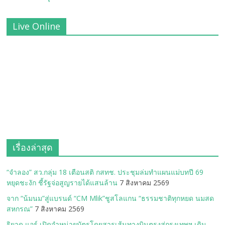
Live Online
เรื่องล่าสุด
“จำลอง” สว.กลุ่ม 18 เตือนสติ กสทช. ประชุมล่มทำแผนแม่บทปี 69
หยุดชะงัก ชี้รัฐจ่อสูญรายได้แสนล้าน
7 สิงหาคม 2569
จาก “น้มนม”สู่แบรนด์ “CM Mlik”ชูสโลแกน “ธรรมชาติทุกหยด นมสด
สหกรณ”
7 สิงหาคม 2569
ริยาด แอร์ เปิดจำหน่ายบัตรโดยสารเส้นทางบินตรงสู่กรุงเทพฯ เดิน