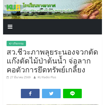
โรงเรียน
Skip
to
content
ทาง
อากาศ​
เพื่อ
ข่าวกิจกรรม
สว.ชีวะภาพลุยระนองจวกตัด
พัฒนา
แก๊งตัดไม้ป่าต้นน้ำ จ่อลาก
คุณภาพ
คอตัวการยึดทรัพย์เกลี้ยง
27 มีนาคม 2569
KU Radio Plus
ชีวิต