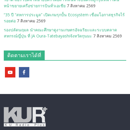
หน้าขยายเครือข่ายการบินทั่วเอเชีย
7 สิงหาคม 2569
“35 ปี “สหการประมูล” เปิดเกมรุกปั้น Ecosystem เชื่อมโอกาสธุรกิจไร้
รอยต่อ
7 สิงหาคม 2569
รองปลัดนฤมล นำคณะศึกษาดูงานเกษตรอัจฉริยะและระบบตลาด
สหกรณ์ญี่ปุ่น ที่ JA Oura-Tatebayashiจังหวัดกุนมะ
7 สิงหาคม 2569
ติดตามเราได้ที่