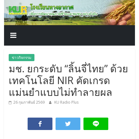
โรงเรียน
Skip
to
content
ทาง
อากาศ​
เพื่อ
ข่าวกิจกรรม
มช. ยกระดับ “ลิ้นจี่ไทย” ด้วย
พัฒนา
เทคโนโลยี NIR คัดเกรด
คุณภาพ
แม่นยำแบบไม่ทำลายผล
26 กุมภาพันธ์ 2569
KU Radio Plus
ชีวิต