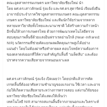
คณะอุตสาหกรรมเกษตร มหาวิทยาลัยเชียงใหม่ นำ
โดย
ผศ.ดร.เสาวลักษณ์ รุ่งแจ้ง และรศ.ดร.สุดารัตน์ เจียมยั่งยืน
อาจารย์ประจำภาควิชาอุตสาหกรรมเกษตร คณะอุตสาหกรรม
เกษตร มหาวิทยาลัยเชียงใหม่ และทีมนักวิจัยร่วมจากหลาก
หลายมหาวิยาลัยทั้งไทยและนานาชาติ ได้สร้างความก้าวหน้า
อีกขั้นให้วงการเกษตรไทย ด้วยการพัฒนาเทคโนโลยีตรวจ
สอบคุณภาพลิ้นจี่ด้วยแสงอินฟราเรดย่านใกล้ (Near-Infrared:
NIR) นวัตกรรมที่ช่วยคัดแยกผลผลิตคุณภาพสูงได้อย่าง
แม่นยำ โดยไม่ต้องผ่าหรือทำลายผล ตอบโจทย์ความต้องการ
ของตลาดส่งออกที่ให้ความสำคัญกับลิ้นจี่ “เมล็ดลีบ” และต้อง
ปราศจากความเสียหายจากหนอนเจาะผล
ผศ.ดร.เสาวลักษณ์ รุ่งแจ้ง เปิดเผยว่า โดยปกติแล้วการคัด
เกรดลิ้นจี่ต้องอาศัยความชำนาญของแรงงาน ใช้เวลา และอาจ
ก่อให้เกิดความเสียหายระหว่างการตรวจสอบ แต่งานวิจัยของ
มหาวิทยาลัยเชียงใหม่ได้แสดงให้เห็นว่า
เทคโนโลยี NIR สามารถสแกนลิ้นจี่จากภายนอกและวิเคราะห์