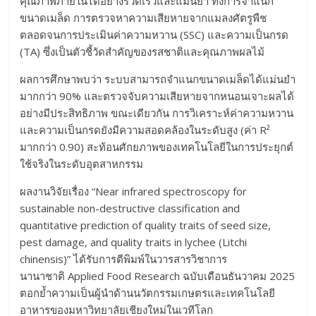
คุณภาพภายในได้อย่างรวดเร็วและแม่นยำ ทั้งการจำแนก
ขนาดเมล็ด การตรวจหาความเสียหายจากแมลงศัตรูพืช
ตลอดจนการประเมินค่าความหวาน (SSC) และความเป็นกรด
(TA) ซึ่งเป็นตัวชี้วัดสำคัญของรสชาติและคุณภาพผลไม้
​ผลการศึกษาพบว่า ระบบสามารถจำแนกขนาดเมล็ดได้แม่นยำ
มากกว่า 90% และตรวจจับความเสียหายจากหนอนเจาะผลได้
อย่างมีประสิทธิภาพ ขณะเดียวกัน การวิเคราะห์ค่าความหวาน
และความเป็นกรดยังมีความสอดคล้องในระดับสูง (ค่า R²
มากกว่า 0.90) สะท้อนศักยภาพของเทคโนโลยีในการประยุกต์
ใช้จริงในระดับอุตสาหกรรม
​ผลงานวิจัยเรื่อง “Near infrared spectroscopy for
sustainable non-destructive classification and
quantitative prediction of quality traits of seed size,
pest damage, and quality traits in lychee (Litchi
chinensis)” ได้รับการตีพิมพ์ในวารสารวิชาการ
นานาชาติ Applied Food Research ฉบับเดือนธันวาคม 2025
ตอกย้ำความเป็นผู้นำด้านนวัตกรรมเกษตรและเทคโนโลยี
อาหารของมหาวิทยาลัยเชียงใหม่ในเวทีโลก