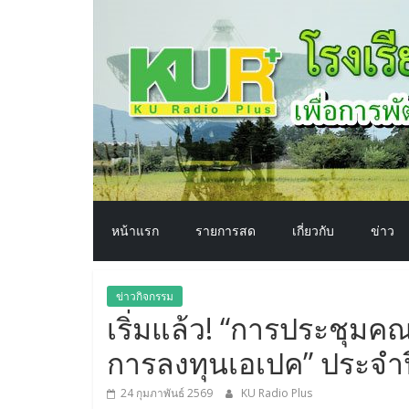
โรงเรียน
Skip
to
content
ทาง
อากาศ​
เพื่อ
พัฒนา
หน้าแรก
รายการสด
เกี่ยวกับ
ข่าว
คุณภาพ
ข่าวกิจกรรม
ชีวิต
เริ่มแล้ว! “การประชุม
การลงทุนเอเปค” ประจำป
24 กุมภาพันธ์ 2569
KU Radio Plus