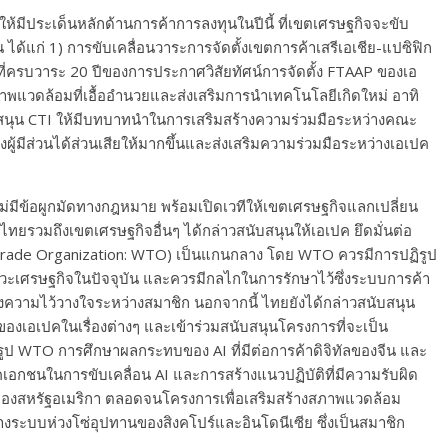
ให้มีประเด็นหลักด้านการค้าการลงทุนในปีนี้ ที่เขตเศรษฐกิจจะขับ
้าน ได้แก่ 1) การขับเคลื่อนวาระการจัดตั้งเขตการค้าเสรีเอเชีย-แปซิฟิก
ปีที่ครบวาระ 20 ปีของการประกาศวิสัยทัศน์การจัดตั้ง FTAAP ของเอ
าพแวดล้อมที่เอื้ออำนวยและส่งเสริมการนำเทคโนโลยีเกิดใหม่ อาทิ
บสนุน CTI ให้มีบทบาทนำในการเสริมสร้างความร่วมมือระหว่างคณะ
ผู้มีส่วนได้ส่วนเสียให้มากขึ้นและส่งเสริมความร่วมมือระหว่างเอเปค
ไม่มีข้อผูกมัดทางกฎหมาย พร้อมเปิดเวทีให้เขตเศรษฐกิจแลกเปลี่ยน
ทยรวมถึงเขตเศรษฐกิจอื่นๆ ได้กล่าวสนับสนุนให้เอเปค ยึดมั่นต่อ
 Trade Organization: WTO) เป็นแกนกลาง โดย WTO ควรมีการปฏิรูป
ะเศรษฐกิจในปัจจุบัน และควรมีกลไกในการรักษาไว้ซึ่งระบบการค้า
งความไว้วางใจระหว่างสมาชิก นอกจากนี้ ไทยยังได้กล่าวสนับสนุน
เอเปคในเรื่องต่างๆ และเข้าร่วมสนับสนุนโครงการที่จะเป็น
ป WTO การศึกษาผลกระทบของ AI ที่มีต่อการค้าดิจิทัลของจีน และ
คเอกชนในการขับเคลื่อน AI และการสร้างแนวปฏิบัติที่มีความรับผิด
งสหรัฐอเมริกา ตลอดจนโครงการเพื่อเสริมสร้างสภาพแวดล้อม
้างระบบห่วงโซ่อุปทานของสิงคโปร์และอินโดนีเซีย ซึ่งเป็นสมาชิก