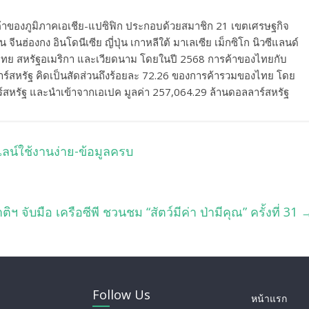
ค้าของภูมิภาคเอเชีย-แปซิฟิก ประกอบด้วยสมาชิก 21 เขตเศรษฐกิจ
ีนฮ่องกง อินโดนีเซีย ญี่ปุ่น เกาหลีใต้ มาเลเซีย เม็กซิโก นิวซีแลนด์
ไทเป ไทย สหรัฐอเมริกา และเวียดนาม โดยในปี 2568 การค้าของไทยกับ
าร์สหรัฐ คิดเป็นสัดส่วนถึงร้อยละ 72.26 ของการค้ารวมของไทย โดย
์สหรัฐ และนำเข้าจากเอเปค มูลค่า 257,064.29 ล้านดอลลาร์สหรัฐ
น์ใช้งานง่าย-ข้อมูลครบ
ับมือ เครือซีพี ชวนชม “สัตว์มีค่า ป่ามีคุณ” ครั้งที่ 31
Follow Us
หน้าแรก