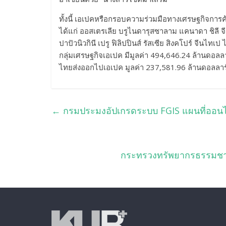
ทั้งนี้ เอเปคหรือกรอบความร่วมมือทางเศรษฐกิจการ
ได้แก่ ออสเตรเลีย บรูไนดารุสซาลาม แคนาดา ชิลี จีน จ
ปาปัวนิวกินี เปรู ฟิลิปปินส์ รัสเซีย สิงคโปร์ จีน
กลุ่มเศรษฐกิจเอเปค มีมูลค่า 494,646.24 ล้านดอลล
ไทยส่งออกไปเอเปค มูลค่า 237,581.96 ล้านดอลลาร
←
กรมประมงอัปเกรดระบบ FGIS แผนที่ออนไล
กระทรวงทรัพยากรธรรมชาติฯ จ