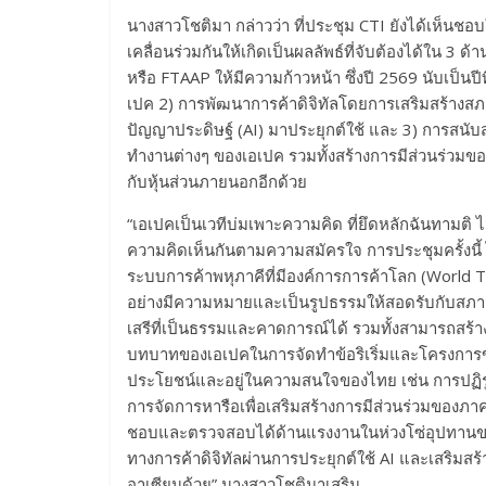
นางสาวโชติมา กล่าวว่า ที่ประชุม CTI ยังได้เห็นชอบ
เคลื่อนร่วมกันให้เกิดเป็นผลลัพธ์ที่จับต้องได้ใน 3 ด
หรือ FTAAP ให้มีความก้าวหน้า ซึ่งปี 2569 นับเป็น
เปค 2) การพัฒนาการค้าดิจิทัลโดยการเสริมสร้างสภ
ปัญญาประดิษฐ์ (AI) มาประยุกต์ใช้ และ 3) การสนั
ทำงานต่างๆ ของเอเปค รวมทั้งสร้างการมีส่วนร่วมของ
กับหุ้นส่วนภายนอกอีกด้วย
“เอเปคเป็นเวทีบ่มเพาะความคิด ที่ยึดหลักฉันทามติ 
ความคิดเห็นกันตามความสมัครใจ การประชุมครั้งนี้ ไ
ระบบการค้าพหุภาคีที่มีองค์การการค้าโลก (World
อย่างมีความหมายและเป็นรูปธรรมให้สอดรับกับสภาว
เสรีที่เป็นธรรมและคาดการณ์ได้ รวมทั้งสามารถสร้า
บทบาทของเอเปคในการจัดทำข้อริเริ่มและโครงการของ
ประโยชน์และอยู่ในความสนใจของไทย เช่น การปฏิรู
การจัดการหารือเพื่อเสริมสร้างการมีส่วนร่วมของภา
ชอบและตรวจสอบได้ด้านแรงงานในห่วงโซ่อุปทานขอ
ทางการค้าดิจิทัลผ่านการประยุกต์ใช้ AI และเสริมสร
อาเซียนด้วย” นางสาวโชติมาเสริม