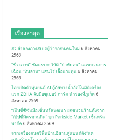
เรื่องล่าสุด
สว.จำลองกางสเปคผู้ว่าฯกกท.คนใหม่
6 สิงหาคม
2569
“ชีวะภาพ” ซัดตรรกะวิบัติ “ป่าทับคน” แฉขบวนการ
เฉือน “ทับลาน” แสนไร่ เอื้อนายทุน
6 สิงหาคม
2569
ไทยเปิดตัวหุ่นยนต์ AI กู้ภัยทางน้ำอัตโนมัติเครื่อง
แรก ZBHA จับมือซูเปอร์ การ์ด นำร่องที่ภูเก็ต
6
สิงหาคม 2569
“เป๊ปซี่®จับมือเซ็นทรัลพัฒนา ยกขบวนร้านดังจาก
“เป๊ปซี่มิตรชวนกิน” บุก Parkside Market เซ็นทรัล
พาร์ค
6 สิงหาคม 2569
จากเครื่องดนตรีพื้นบ้านอีสานสู่แบนด์ดัง“แค
นมิลค์”นมโคสดแท้จากสหกรณ์โคนมขอนแก่น