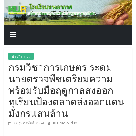
โรงเรียน
Skip
to
content
ทาง
อากาศ​
เพื่อ
ข่าวกิจกรรม
กรมวิชาการเกษตร ระดม
พัฒนา
นายตรวจพืชเตรียมความ
คุณภาพ
พร้อมรับมือฤดูกาลส่งออก
ทุเรียนป้องตลาดส่งออกแดน
ชีวิต
มังกรแสนล้าน
23 กุมภาพันธ์ 2569
KU Radio Plus