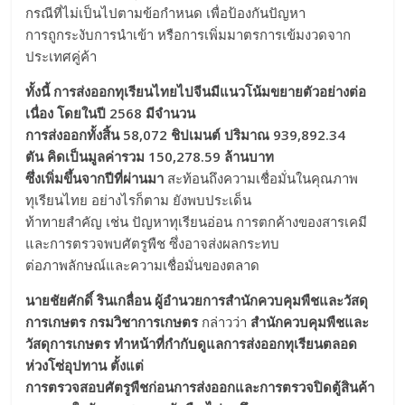
กรณีที่ไม่เป็นไปตามข้อกำหนด เพื่อป้องกันปัญหา
การถูกระงับการนำเข้า หรือการเพิ่มมาตรการเข้มงวดจาก
ประเทศคู่ค้า
ทั้งนี้
การส่งออกทุเรียนไทยไปจีนมีแนวโน้มขยายตัวอย่างต่อ
เนื่อง โดยในปี 2568 มีจำนวน
การส่งออกทั้งสิ้น 58,072 ชิปเมนต์ ปริมาณ
939
,
892.34
ตัน
คิดเป็นมูลค่ารวม 150
,
278.59 ล้านบาท
ซึ่ง
เพิ่มขึ้นจากปี
ที่ผ่านมา
สะท้อนถึงความเชื่อมั่นในคุณภาพ
ทุเรียนไทย อย่างไรก็ตาม ยังพบประเด็น
ท้าทายสำคัญ เช่น ปัญหาทุเรียนอ่อน การตกค้างของสารเคมี
และการตรวจพบศัตรูพืช ซึ่งอาจส่งผลกระทบ
ต่อภาพลักษณ์และความเชื่อมั่นของตลาด
นายชัยศักดิ์ รินเกลื่อน
ผู้อำนวยการ
สำนักควบคุมพืชและวัสดุ
การเกษตร
กรมวิชาการเกษตร
กล่าวว่า
สำนักควบคุมพืชและ
วัสดุการเกษตร
ทำหน้าที่กำกับดูแลการส่งออกทุเรียน
ตลอด
ห่วงโซ่อุปทาน
ตั้งแต่
การตรวจสอบศัตรูพืชก่อนการส่งออกและการตรวจปิดตู้สินค้า