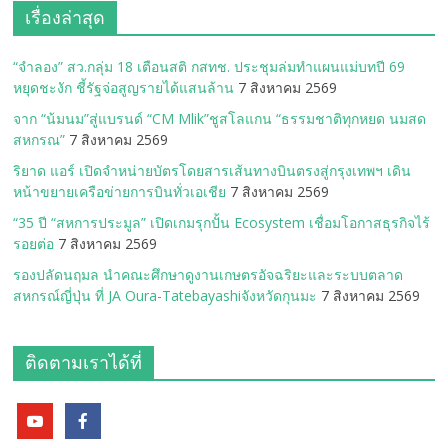
เรื่องล่าสุด
“จำลอง” สว.กลุ่ม 18 เตือนสติ กสทช. ประชุมล่มทำแผนแม่บทปี 69
หยุดชะงัก ชี้รัฐจ่อสูญรายได้แสนล้าน
7 สิงหาคม 2569
จาก “น้มนม”สู่แบรนด์ “CM Mlik”ชูสโลแกน “ธรรมชาติทุกหยด นมสด
สหกรณ”
7 สิงหาคม 2569
ริยาด แอร์ เปิดจำหน่ายบัตรโดยสารเส้นทางบินตรงสู่กรุงเทพฯ เดิน
หน้าขยายเครือข่ายการบินทั่วเอเชีย
7 สิงหาคม 2569
“35 ปี “สหการประมูล” เปิดเกมรุกปั้น Ecosystem เชื่อมโอกาสธุรกิจไร้
รอยต่อ
7 สิงหาคม 2569
รองปลัดนฤมล นำคณะศึกษาดูงานเกษตรอัจฉริยะและระบบตลาด
สหกรณ์ญี่ปุ่น ที่ JA Oura-Tatebayashiจังหวัดกุนมะ
7 สิงหาคม 2569
ติดตามเราได้ที่