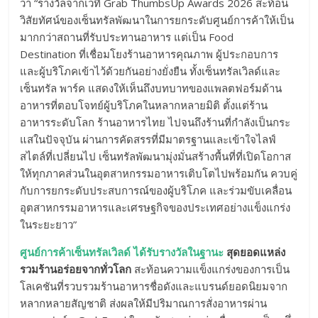
ว่า “รางวัลจากเวที Grab ThumbsUp Awards 2026 สะท้อน
วิสัยทัศน์ของเซ็นทรัลพัฒนาในการยกระดับศูนย์การค้าให้เป็น
มากกว่าสถานที่รับประทานอาหาร แต่เป็น Food
Destination ที่เชื่อมโยงร้านอาหารคุณภาพ ผู้ประกอบการ
และผู้บริโภคเข้าไว้ด้วยกันอย่างยั่งยืน ทั้งเซ็นทรัลเวิลด์และ
เซ็นทรัล พาร์ค แสดงให้เห็นถึงบทบาทของแพลตฟอร์มด้าน
อาหารที่ตอบโจทย์ผู้บริโภคในหลากหลายมิติ ตั้งแต่ร้าน
อาหารระดับโลก ร้านอาหารไทย ไปจนถึงร้านที่กำลังเป็นกระ
แสในปัจจุบัน ผ่านการคัดสรรที่มีมาตรฐานและเข้าใจไลฟ์
สไตล์ที่เปลี่ยนไป เซ็นทรัลพัฒนามุ่งมั่นสร้างพื้นที่ที่เปิดโอกาส
ให้ทุกภาคส่วนในอุตสาหกรรมอาหารเติบโตไปพร้อมกัน ควบคู่
กับการยกระดับประสบการณ์ของผู้บริโภค และร่วมขับเคลื่อน
อุตสาหกรรมอาหารและเศรษฐกิจของประเทศอย่างแข็งแกร่ง
ในระยะยาว”
ศูนย์การค้าเซ็นทรัลเวิลด์ ได้รับรางวัลในฐานะ
สุดยอดแหล่ง
รวมร้านอร่อยจากทั่
วโลก
สะท้อนความแข็งแกร่งของการเป็น
โลเคชันที่รวบรวมร้านอาหารชื่อดังและแบรนด์ยอดนิยมจาก
หลากหลายสัญชาติ ส่งผลให้มีปริมาณการสั่งอาหารผ่าน