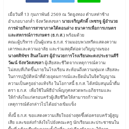
เมื่อวันที่ 13 กุมภาพันธ์ 2569
ณ วัดยูงทอง ตำบลท่าช้าง
อำเภอบางกล่ำ จังหวัดสงขลา
นายเจริญศักดิ์ เพชรจู ผู้อำนวย
การฝ่ายกิจการสาขาภาคใต้ตอนล่าง ธนาคารเพื่อการเกษตร
และสหกรณ์การเกษตร (ธ.ก.ส.)
พร้อมด้วย
คณะผู้บริหาร เป็นผู้แทน ธ.ก.ส. ร่วมมอบพวงหรีดแสดงความ
เคารพและความอาลัย และร่วมสดุดีต่อดวงวิญญาณของ
นางศศิพัชร สินสโมสร ผู้อำนวยการโรงเรียนพะตงประธานคีรี
วัฒน์ จังหวัดสงขลา
ผู้เสียสละชีวิตจากเหตุการณ์ความ
ไม่สงบที่เกิดขึ้นภายในโรงเรียน สะท้อนถึงความทุ่มเท เสียสละ
ในการปฏิบัติหน้าที่ด้วยอุดมการณ์และยึดมั่นในจิตวิญญาณ
ความเป็นครูอย่างแท้จริง ในโอกาสนี้ ธ.ก.ส. ได้สนับสนุนน้ำดื่ม
ตรา ธ.ก.ส. เพื่อใช้ในพิธีบำเพ็ญกุศลสวดพระอภิธรรมและ
ให้กำลังใจแก่ครอบครัวผู้เสียชีวิตให้สามารถก้าวผ่าน
เหตุการณ์ดังกล่าวไปได้อย่างเข้มแข็ง
ทั้งนี้ ธ.ก.ส. ขอแสดงความเสียใจอย่างสุดซึ้งต่อครอบครัวผู้สูญ
เสีย และขอส่งกำลังใจไปยังคณะครู นักเรียนและประชาชนใน