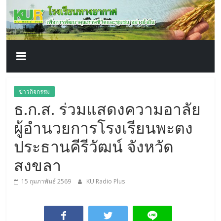
โรงเรียน
Skip
to
content
ทาง
อากาศ​
เพื่อ
ข่าวกิจกรรม
ธ.ก.ส. ร่วมแสดงความอาลัย
พัฒนา
ผู้อำนวยการโรงเรียนพะตง
คุณภาพ
ประธานคีรีวัฒน์ จังหวัด
สงขลา
ชีวิต
15 กุมภาพันธ์ 2569
KU Radio Plus