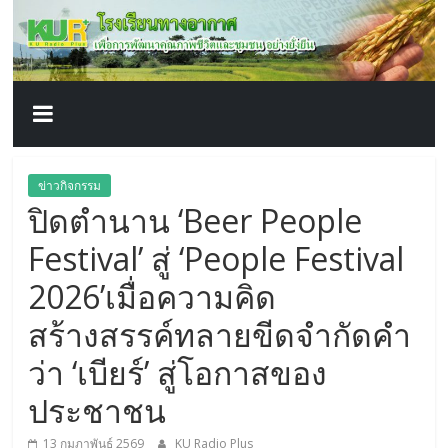
โรงเรียน
Skip
to
content
ทาง
อากาศ​
เพื่อ
ข่าวกิจกรรม
ปิดตำนาน ‘Beer People
พัฒนา
Festival’ สู่ ‘People Festival
คุณภาพ
2026’เมื่อความคิด
สร้างสรรค์ทลายขีดจำกัดคำ
ชีวิต
ว่า ‘เบียร์’ สู่โอกาสของ
ประชาชน
13 กุมภาพันธ์ 2569
KU Radio Plus