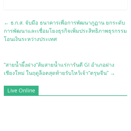
←
ธ.ก.ส. จับมือ ธนาคารเพื่อการพัฒนาภูฏาน ยกระดับ
การพัฒนาและเชื่อมโยงธุรกิจเพิ่มประสิทธิภาพธุรกรรม
โอนเงินระหว่างประเทศ
“สายน้ำผึ้งฝาง”ส้มสายน้ำแร่การันตี GI อำเภอฝาง
เชียงใหม่ ในฤดูล็อตสุดท้ายรับไหว้เจ้า”ตรุษจีน”
→
Live Online