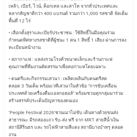
เหล้า, เบียร์, ไวน์, ค็อกเทล และสาโท จากทั่วประเทศและ
หลากสัญชาติกว่า 400 แบรนด์ รวมกว่า 1,000 รสชาติ จัดเต็ม
พื้นที่ 12 ไร่
• เลือกตั้งสุราและเบียร์ประชาชน : ใช้สิทธิ์ในมือคุณร่วม
กำหนดทิศทางรสชาติที่ผู้ชนะ 1 คน 1 สิทธิ์ 1 เสียง ผ่านการลง
ทะเบียนหน้างาน
• สภากาแฟ : แหล่งรวมโรงคั่วขนาดเล็กและร้านกาแฟ
คุณภาพที่ทีมงานคัดสรรมาเพื่อคอกาแฟโดยเฉพาะ
• ดนตรีและกิจกรรมเสวนา : เพลิดเพลินกับดนตรีสด
ตลอด 3 วันเต็ม พร้อมเวทีเสวนาในหัวข้อ “การขับเคลื่อน
ประเทศด้วยเครื่องดื่มแอลกอฮอล์” พร้อมชวนทุกกลุ่มมาร่วม
สร้างสรรค์ประเด็นปัญหาของตนเอง
‘People Festival 2026’ชวนเมาไม่ขับ เดินทางด้วยขนส่ง
สาธารณะ มีรถสองแถว รับ-ส่ง ฟรี จาก MRT สายสีน้ำเงิน
สถานีสิรินธร และ รถไฟฟ้าสายสีแดง สถานีบางบำหรุ ตลอด
งาน