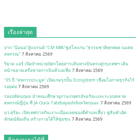
เรื่องล่าสุด
จาก “น้มนม”สู่แบรนด์ “CM Mlik”ชูสโลแกน “ธรรมชาติทุกหยด นมสด
สหกรณ”
7 สิงหาคม 2569
ริยาด แอร์ เปิดจำหน่ายบัตรโดยสารเส้นทางบินตรงสู่กรุงเทพฯ เดิน
หน้าขยายเครือข่ายการบินทั่วเอเชีย
7 สิงหาคม 2569
“35 ปี “สหการประมูล” เปิดเกมรุกปั้น Ecosystem เชื่อมโอกาสธุรกิจไร้
รอยต่อ
7 สิงหาคม 2569
รองปลัดนฤมล นำคณะศึกษาดูงานเกษตรอัจฉริยะและระบบตลาด
สหกรณ์ญี่ปุ่น ที่ JA Oura-Tatebayashiจังหวัดกุนมะ
7 สิงหาคม 2569
มว.สุริยะ เปิดเทศกาลกินเงาะเมืองเลยของดีตำบลเสี้ยว ชูสินค้าอัต
ลักษณ์ท้องถิ่น สร้างรายได้ให้ชุมชน
7 สิงหาคม 2569
ติดตามเราได้ที่