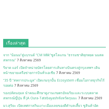
เรื่องล่าสุด
จาก “น้มนม”สู่แบรนด์ “CM Mlik”ชูสโลแกน “ธรรมชาติทุกหยด นมสด
สหกรณ”
7 สิงหาคม 2569
ริยาด แอร์ เปิดจำหน่ายบัตรโดยสารเส้นทางบินตรงสู่กรุงเทพฯ เดิน
หน้าขยายเครือข่ายการบินทั่วเอเชีย
7 สิงหาคม 2569
“35 ปี “สหการประมูล” เปิดเกมรุกปั้น Ecosystem เชื่อมโอกาสธุรกิจไร้
รอยต่อ
7 สิงหาคม 2569
รองปลัดนฤมล นำคณะศึกษาดูงานเกษตรอัจฉริยะและระบบตลาด
สหกรณ์ญี่ปุ่น ที่ JA Oura-Tatebayashiจังหวัดกุนมะ
7 สิงหาคม 2569
มว.สุริยะ เปิดเทศกาลกินเงาะเมืองเลยของดีตำบลเสี้ยว ชูสินค้าอัต