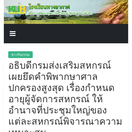
โรงเรียน
Skip
to
content
ทาง
อากาศ​
เพื่อ
ข่าวกิจกรรม
อธิบดีกรมส่งเสริมสหกรณ์
พัฒนา
เผยยึดคำพิพากษาศาล
คุณภาพ
ปกครองสูงสุด เรื่องกำหนด
อายุผู้จัดการสหกรณ์ ให้
ชีวิต
อำนาจที่ประชุมใหญ่ของ
แต่ละสหกรณ์พิจารณาความ