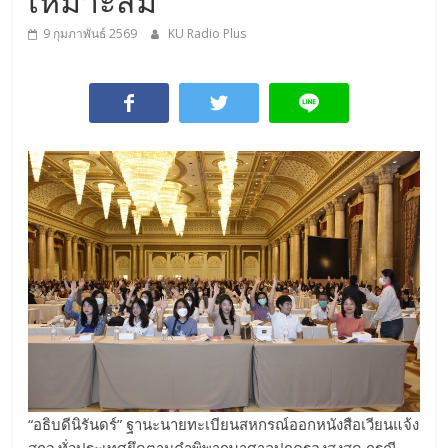
เหมาะสม
9 กุมภาพันธ์ 2569
KU Radio Plus
“อธิบดีนิรันดร์” ฐานะนายทะเบียนสหกรณ์ออกหนังสือเวียนแจ้ง
สกจ.ทั่วประเทศยึดตามคำพิพากษาศาลปกครองสูงสุด กรณี