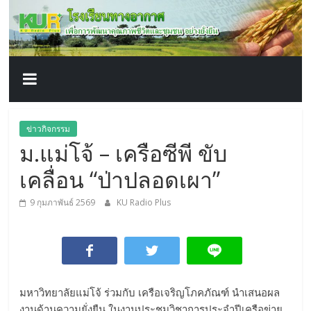
โรงเรียน
Skip
to
content
ทาง
อากาศ​
เพื่อ
ข่าวกิจกรรม
ม.แม่โจ้ – เครือซีพี ขับ
พัฒนา
เคลื่อน “ป่าปลอดเผา”
คุณภาพ
9 กุมภาพันธ์ 2569
KU Radio Plus
ชีวิต
มหาวิทยาลัยแม่โจ้ ร่วมกับ เครือเจริญโภคภัณฑ์ นำเสนอผล
งานด้านความยั่งยืน ในงานประชุมวิชาการประจำปีเครือข่าย