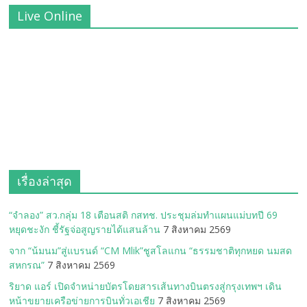
Live Online
เรื่องล่าสุด
“จำลอง” สว.กลุ่ม 18 เตือนสติ กสทช. ประชุมล่มทำแผนแม่บทปี 69
หยุดชะงัก ชี้รัฐจ่อสูญรายได้แสนล้าน
7 สิงหาคม 2569
จาก “น้มนม”สู่แบรนด์ “CM Mlik”ชูสโลแกน “ธรรมชาติทุกหยด นมสด
สหกรณ”
7 สิงหาคม 2569
ริยาด แอร์ เปิดจำหน่ายบัตรโดยสารเส้นทางบินตรงสู่กรุงเทพฯ เดิน
หน้าขยายเครือข่ายการบินทั่วเอเชีย
7 สิงหาคม 2569