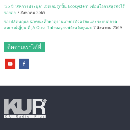
“35 ปี “สหการประมูล” เปิดเกมรุกปั้น Ecosystem เชื่อมโอกาสธุรกิจไร้
รอยต่อ
7 สิงหาคม 2569
รองปลัดนฤมล นำคณะศึกษาดูงานเกษตรอัจฉริยะและระบบตลาด
สหกรณ์ญี่ปุ่น ที่ JA Oura-Tatebayashiจังหวัดกุนมะ
7 สิงหาคม 2569
ติดตามเราได้ที่