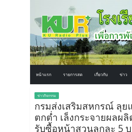
โรงเรียน
Skip
to
content
ทาง
อากาศ​
เพื่อ
พัฒนา
หน้าแรก
รายการสด
เกี่ยวกับ
ข่าว
คุณภาพ
ข่าวกิจกรรม
ชีวิต
กรมส่งเสริมสหกรณ์ ลุ
ตกต่ำ เล็งกระจายผลผลิ
รับซื้อหน้าสวนลูกละ 5 