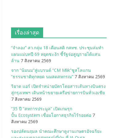
เรื่องล่าสุด
“จำลอง” สว.กลุ่ม 18 เตือนสติ กสทช. ประชุมล่มทำ
แผนแม่บทปี 69 หยุดชะงัก ชี้รัฐจ่อสูญรายได้แสน
ล้าน
7 สิงหาคม 2569
จาก “น้มนม”สู่แบรนด์ “CM Mlik”ชูสโลแกน
“ธรรมชาติทุกหยด นมสดสหกรณ”
7 สิงหาคม 2569
ริยาด แอร์ เปิดจำหน่ายบัตรโดยสารเส้นทางบินตรง
สู่กรุงเทพฯ เดินหน้าขยายเครือข่ายการบินทั่วเอเชีย
7 สิงหาคม 2569
“35 ปี “สหการประมูล” เปิดเกมรุก
ปั้น Ecosystem เชื่อมโอกาสธุรกิจไร้รอยต่อ
7
สิงหาคม 2569
รองปลัดนฤมล นำคณะศึกษาดูงานเกษตรอัจฉริยะ
และระบบตลาดสหกรณ์ญี่ปุ่น ที่ JA Oura-