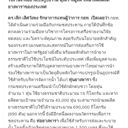
ยางพาราของประเทศ
ดร.เพิก เลิศวังพง รักษาการแทนผู้ว่าการ กยท. เปิดเผยว่า
กยท.
ได้ดำเนินความร่วมมือกับกรมชลประทาน ภายใต้บันทึกข้อ
ตกลงความร่วมมือทางวิชาการโครงการเครือข่ายงานวิจัย
ทดสอบ และวิเคราะห์คุณภาพ สอดรับกับนโยบายหลักสำคัญ
ของกระทรวงเกษตรและสหกรณ์ในการส่งเสริมการใช้
ยางพาราในภาครัฐอย่างยั่งยืน พร้อมผลักดันการนำยาง
ธรรมชาติไปใช้ประโยชน์ในระดับประเทศ เพื่อเพิ่มมูลค่าและ
สร้างเสถียรภาพให้กับอุตสาหกรรมยางพาราไทยผ่านการนำ
ร่องใช้ยางพารามาเป็นวัตถุดิบหลักในการแปรรูปเป็นอุปกรณ์ที่
ใช้สำหรับบริหารจัดการน้ำ ได้แก่
ทุ่นยางพารา
ซึ่ง
กรมชลประทานเตรียมนำไปใช้ดักผักตบชวา โดยทุ่น
จำนวน 1 ทุ่น ใช้ยางธรรมชาติประมาณ 16 กิโลกรัม และหาก
ผลิตตามเป้าหมายจำนวน 43,000 ทุ่น จะสามารถนำผลผลิต
ยางธรรมชาติไปใช้ได้รวมประมาณ 690,000 กิโลกรัม
(690 ตัน) นอกจากนี้ ยังมีอีกหนึ่งผลงานนวัตกรรมเพื่อการ
ชลประทาน คือ
ท่อยางพารา
เพื่อใช้สำหรับการส่งและระบาย
น้ำ โดยตั้งเป้าผลิตท่อยางพาราขนาด 1,500 เมตร ซึ่งจะใช้