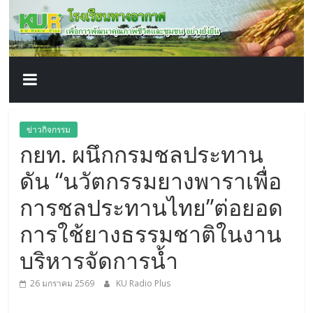
โรงเรียน
Skip
to
content
ทาง
อากาศ​
เพื่อ
ข่าวกิจกรรม
กยท. ผนึกกรมชลประทาน
พัฒนา
ดัน “นวัตกรรมยางพาราเพื่อ
คุณภาพ
การชลประทานไทย”ต่อยอด
การใช้ยางธรรมชาติในงาน
ชีวิต
บริหารจัดการน้ำ
26 มกราคม 2569
KU Radio Plus