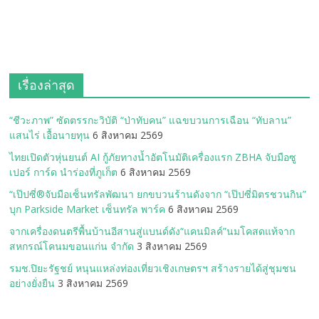
เรื่องล่าสุด
“ชีวะภาพ” ซัดตรรกะวิบัติ “ป่าทับคน” แฉขบวนการเฉือน “ทับลาน”
แสนไร่ เอื้อนายทุน
6 สิงหาคม 2569
ไทยเปิดตัวหุ่นยนต์ AI กู้ภัยทางน้ำอัตโนมัติเครื่องแรก ZBHA จับมือซู
เปอร์ การ์ด นำร่องที่ภูเก็ต
6 สิงหาคม 2569
“เป๊ปซี่®จับมือเซ็นทรัลพัฒนา ยกขบวนร้านดังจาก “เป๊ปซี่มิตรชวนกิน”
บุก Parkside Market เซ็นทรัล พาร์ค
6 สิงหาคม 2569
จากเครื่องดนตรีพื้นบ้านอีสานสู่แบนด์ดัง“แคนมิลค์”นมโคสดแท้จาก
สหกรณ์โคนมขอนแก่น จำกัด
3 สิงหาคม 2569
รมช.ปิยะรัฐชย์ หนุนแหล่งท่องเที่ยวเชิงเกษตรฯ สร้างรายได้สู่ชุมชน
อย่างยั่งยืน
3 สิงหาคม 2569