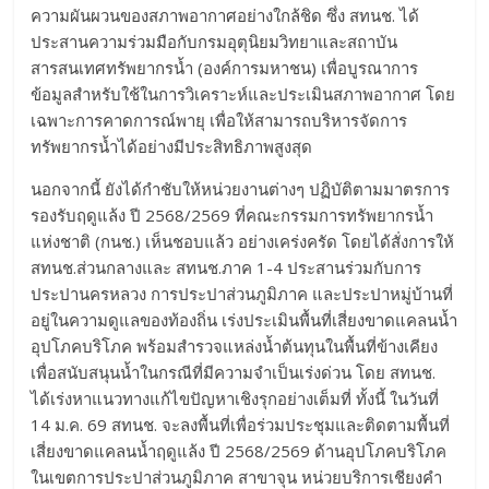
ความผันผวนของสภาพอากาศอย่างใกล้ชิด ซึ่ง สทนช. ได้
ประสานความร่วมมือกับกรมอุตุนิยมวิทยาและสถาบัน
สารสนเทศทรัพยากรน้ำ (องค์การมหาชน) เพื่อบูรณาการ
ข้อมูลสำหรับใช้ในการวิเคราะห์และประเมินสภาพอากาศ โดย
เฉพาะการคาดการณ์พายุ เพื่อให้สามารถบริหารจัดการ
ทรัพยากรน้ำได้อย่างมีประสิทธิภาพสูงสุด
นอกจากนี้ ยังได้กำชับให้หน่วยงานต่างๆ ปฏิบัติตามมาตรการ
รองรับฤดูแล้ง ปี 2568/2569 ที่คณะกรรมการทรัพยากรน้ำ
แห่งชาติ (กนช.) เห็นชอบแล้ว อย่างเคร่งครัด โดยได้สั่งการให้
สทนช.ส่วนกลางและ สทนช.ภาค 1-4 ประสานร่วมกับการ
ประปานครหลวง การประปาส่วนภูมิภาค และประปาหมู่บ้านที่
อยู่ในความดูแลของท้องถิ่น เร่งประเมินพื้นที่เสี่ยงขาดแคลนน้ำ
อุปโภคบริโภค พร้อมสำรวจแหล่งน้ำต้นทุนในพื้นที่ข้างเคียง
เพื่อสนับสนุนน้ำในกรณีที่มีความจำเป็นเร่งด่วน โดย สทนช.
ได้เร่งหาแนวทางแก้ไขปัญหาเชิงรุกอย่างเต็มที่ ทั้งนี้ ในวันที่
14 ม.ค. 69 สทนช. จะลงพื้นที่เพื่อร่วมประชุมและติดตามพื้นที่
เสี่ยงขาดแคลนน้ำฤดูแล้ง ปี 2568/2569 ด้านอุปโภคบริโภค
ในเขตการประปาส่วนภูมิภาค สาขาจุน หน่วยบริการเชียงคำ