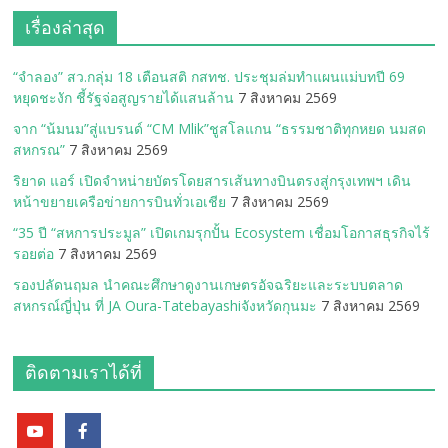
เรื่องล่าสุด
“จำลอง” สว.กลุ่ม 18 เตือนสติ กสทช. ประชุมล่มทำแผนแม่บทปี 69
หยุดชะงัก ชี้รัฐจ่อสูญรายได้แสนล้าน
7 สิงหาคม 2569
จาก “น้มนม”สู่แบรนด์ “CM Mlik”ชูสโลแกน “ธรรมชาติทุกหยด นมสด
สหกรณ”
7 สิงหาคม 2569
ริยาด แอร์ เปิดจำหน่ายบัตรโดยสารเส้นทางบินตรงสู่กรุงเทพฯ เดิน
หน้าขยายเครือข่ายการบินทั่วเอเชีย
7 สิงหาคม 2569
“35 ปี “สหการประมูล” เปิดเกมรุกปั้น Ecosystem เชื่อมโอกาสธุรกิจไร้
รอยต่อ
7 สิงหาคม 2569
รองปลัดนฤมล นำคณะศึกษาดูงานเกษตรอัจฉริยะและระบบตลาด
สหกรณ์ญี่ปุ่น ที่ JA Oura-Tatebayashiจังหวัดกุนมะ
7 สิงหาคม 2569
ติดตามเราได้ที่