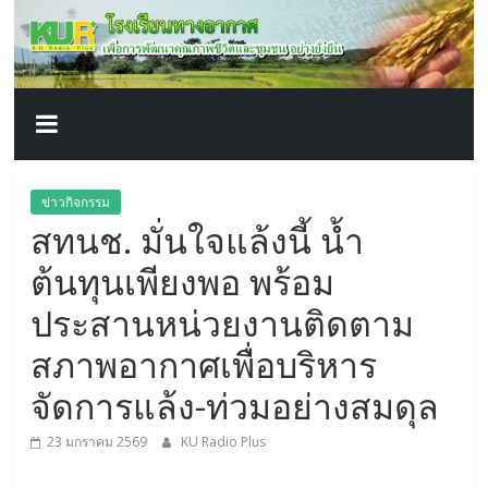
โรงเรียน
Skip
to
content
ทาง
อากาศ​
เพื่อ
ข่าวกิจกรรม
สทนช. มั่นใจแล้งนี้ น้ำ
พัฒนา
ต้นทุนเพียงพอ พร้อม
คุณภาพ
ประสานหน่วยงานติดตาม
สภาพอากาศเพื่อบริหาร
ชีวิต
จัดการแล้ง-ท่วมอย่างสมดุล
23 มกราคม 2569
KU Radio Plus