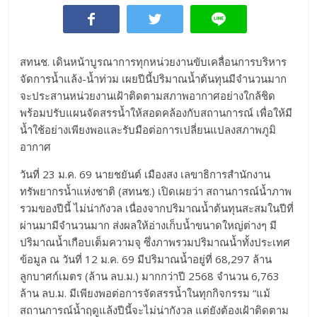
สทนช. เดินหน้าบูรณาการทุกหน่วยงานขับเคลื่อนการบริหาร
จัดการน้ำแล้ง-น้ำท่วม เผยปีนี้ปริมาณน้ำต้นทุนมีจำนวนมาก
จะประสานหน่วยงานเฝ้าติดตามสภาพอากาศอย่างใกล้ชิด
พร้อมปรับแผนจัดสรรน้ำให้สอดคล้องกับสถานการณ์ เพื่อให้มี
น้ำใช้อย่างเพียงพอและรับมือต่อการเปลี่ยนแปลงสภาพภูมิ
อากาศ
วันที่ 23 ม.ค. 69 นายชยันต์ เมืองสง เลขาธิการสำนักงาน
ทรัพยากรน้ำแห่งชาติ (สทนช.) เปิดเผยว่า สถานการณ์น้ำภาพ
รวมของปีนี้ ไม่น่ากังวล เนื่องจากปริมาณน้ำต้นทุนสะสมในปีที่
ผ่านมามีจำนวนมาก ส่งผลให้อ่างเก็บน้ำขนาดใหญ่ต่างๆ มี
ปริมาณน้ำเกือบเต็มความจุ ซึ่งภาพรวมปริมาณน้ำทั้งประเทศ
ข้อมูล ณ วันที่ 12 ม.ค. 69 มีปริมาณน้ำอยู่ที่ 68,297 ล้าน
ลูกบาศก์เมตร (ล้าน ลบ.ม.) มากกว่าปี 2568 จำนวน 6,763
ล้าน ลบ.ม. มีเพียงพอต่อการจัดสรรน้ำในทุกกิจกรรม “แม้
สถานการณ์น้ำฤดูแล้งปีนี้จะไม่น่ากังวล แต่ยังต้องเฝ้าติดตาม