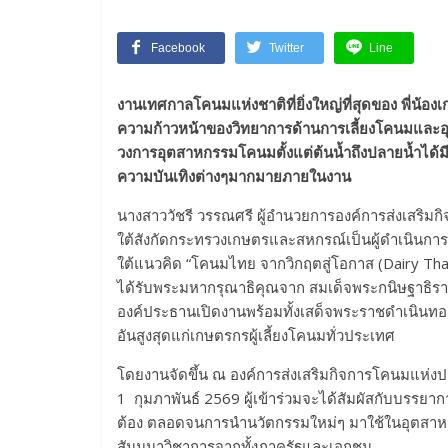
Facebook
Twitter
Line
งานเทศกาลโคนมแห่งชาติที่ยิ่งใหญ่ที่สุดของ พี่น้อง
ความก้าวหน้าของวิทยาการด้านการเลี้ยงโคนมและอ
วงการอุตสาหกรรมโคนมตั้งแต่ต้นน้ำถึงปลายน้ำได้ม
ความบันเทิงต่างๆมากมายภายในงาน
นางสาววัชรี วรรณศรี ผู้อำนวยการองค์การส่งเสริมก
ใต้สังกัดกระทรวงเกษตรและสหกรณ์เป็นผู้ดำเนินการจ
ใต้แนวคิด “โคนมไทย จากวิกฤตสู่โอกาส (Dairy Tha
ได้รับพระมหากรุณาธิคุณจาก สมเด็จพระกนิษฐาธิรา
องค์ประธานเปิดงานพร้อมทั้งเสด็จพระราชดำเนินทอ
อันสูงสุดแก่เกษตรกรผู้เลี้ยงโคนมทั่วประเทศ
โดยงานจัดขึ้น ณ องค์การส่งเสริมกิจการโคนมแห่งป
1 กุมภาพันธ์ 2569 ผู้เข้าร่วมจะได้สัมผัสกับบรรยาก
ต้อง ตลอดจนการนำนวัตกรรมใหม่ๆ มาใช้ในอุตสาหกร
สัมมนาวิชาการจากทั้งภาครัฐและเอกชน