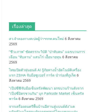
เรื่องล่าสุด
สว.จำลองกางสเปคผู้ว่าฯกกท.คนใหม่
6 สิงหาคม
2569
“ชีวะภาพ” ซัดตรรกะวิบัติ “ป่าทับคน” แฉขบวนการ
เฉือน “ทับลาน” แสนไร่ เอื้อนายทุน
6 สิงหาคม
2569
ไทยเปิดตัวหุ่นยนต์ AI กู้ภัยทางน้ำอัตโนมัติเครื่อง
แรก ZBHA จับมือซูเปอร์ การ์ด นำร่องที่ภูเก็ต
6
สิงหาคม 2569
“เป๊ปซี่®จับมือเซ็นทรัลพัฒนา ยกขบวนร้านดังจาก
“เป๊ปซี่มิตรชวนกิน” บุก Parkside Market เซ็นทรัล
พาร์ค
6 สิงหาคม 2569
จากเครื่องดนตรีพื้นบ้านอีสานสู่แบนด์ดัง“แค
นมิลค์”นมโคสดแท้จากสหกรณ์โคนมขอนแก่น