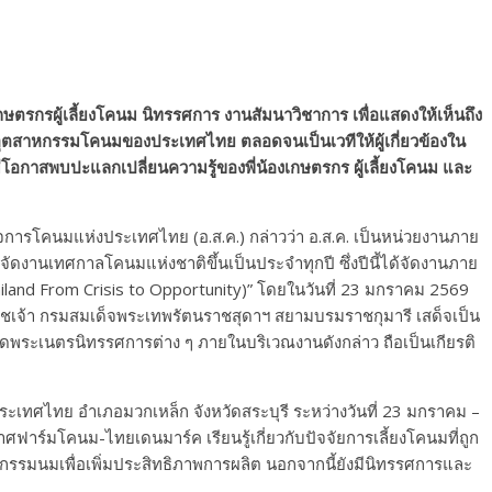
เกษตรกรผู้เลี้ยงโคนม นิทรรศการ งานสัมนาวิชาการ เพื่อแสดงให้เห็นถึง
ุตสาหกรรมโคนมของประเทศไทย ตลอดจนเป็นเวทีให้ผู้เกี่ยวข้องใน
ีโอกาสพบปะแลกเปลี่ยนความรู้ของพี่น้องเกษตรกร ผู้เลี้ยงโคนม และ
ิจการโคนมแห่งประเทศไทย (อ.ส.ค.) กล่าวว่า อ.ส.ค. เป็นหน่วยงานภาย
ัดงานเทศกาลโคนมแห่งชาติขึ้นเป็นประจำทุกปี ซึ่งปีนี้ได้จัดงานภาย
iland From Crisis to Opportunity)” โดยในวันที่ 23 มกราคม 2569
ชเจ้า กรมสมเด็จพระเทพรัตนราชสุดาฯ สยามบรมราชกุมารี เสด็จเป็น
ดพระเนตรนิทรรศการต่าง ๆ ภายในบริเวณงานดังกล่าว ถือเป็นเกียรติ
ระเทศไทย อำเภอมวกเหล็ก จังหวัดสระบุรี ระหว่างวันที่ 23 มกราคม –
าศฟาร์มโคนม-ไทยเดนมาร์ค เรียนรู้เกี่ยวกับปัจจัยการเลี้ยงโคนมที่ถูก
รมนมเพื่อเพิ่มประสิทธิภาพการผลิต นอกจากนี้ยังมีนิทรรศการและ