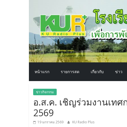
โรงเรียน
Skip
to
content
ทาง
อากาศ​
เพื่อ
พัฒนา
หน้าแรก
รายการสด
เกี่ยวกับ
ข่าว
คุณภาพ
ข่าวกิจกรรม
ชีวิต
อ.ส.ค. เชิญร่วมงานเทศ
2569
19 มกราคม 2569
KU Radio Plus