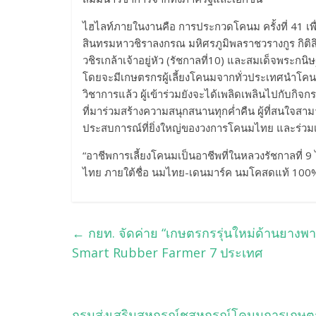
ไฮไลท์ภายในงานคือ การประกวดโคนม ครั้งที่ 41 
สินทรมหาวชิราลงกรณ มหิศรภูมิพลราชวรางกูร กิต
วชิรเกล้าเจ้าอยู่หัว (รัชกาลที่10) และสมเด็จพระ
โดยจะมีเกษตรกรผู้เลี้ยงโคนมจากทั่วประเทศนำ
วิชาการแล้ว ผู้เข้าร่วมยังจะได้เพลิดเพลินไปกับกิจ
ที่มาร่วมสร้างความสนุกสนานทุกค่ำคืน ผู้ที่สนใจส
ประสบการณ์ที่ยิ่งใหญ่ของวงการโคนมไทย และร่วมเป
“อาชีพการเลี้ยงโคนมเป็นอาชีพที่ในหลวงรัชกาลที
ไทย ภายใต้ชื่อ นมไทย-เดนมาร์ค นมโคสดแท้ 100
←
กยท. จัดค่าย “เกษตรกรรุ่นใหม่ด้านยางพารา
Smart Rubber Farmer 7 ประเทศ
กรมส่งเสริมสหกรณ์ชูสหกรณ์โคนมการเกษตร