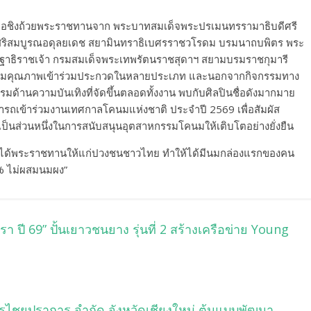
เพื่อชิงถ้วยพระราชทานจาก พระบาทสมเด็จพระปรเมนทรรามาธิบดีศรี
ิสิริสมบูรณอดุลยเดช สยามินทราธิเบศรราชวโรดม บรมนาถบพิตร พระ
กนิษฐาธิราชเจ้า กรมสมเด็จพระเทพรัตนราชสุดาฯ สยามบรมราชกุมารี
โคนมคุณภาพเข้าร่วมประกวดในหลายประเภท และนอกจากกิจกรรมทาง
กรรมด้านความบันเทิงที่จัดขึ้นตลอดทั้งงาน พบกับศิลปินชื่อดังมากมาย
ามารถเข้าร่วมงานเทศกาลโคนมแห่งชาติ ประจำปี 2569 เพื่อสัมผัส
็นส่วนหนึ่งในการสนับสนุนอุตสาหกรรมโคนมให้เติบโตอย่างยั่งยืน
่ 9 ได้พระราชทานให้แก่ปวงชนชาวไทย ทำให้ได้มีนมกล่องแรกของคน
% ไม่ผสมนมผง”
 ปี 69” ปั้นเยาวชนยาง รุ่นที่ 2 สร้างเครือข่าย Young
ไชยปราการ จำกัด จังหวัดเชียงใหม่ ต้นแบบพัฒนา