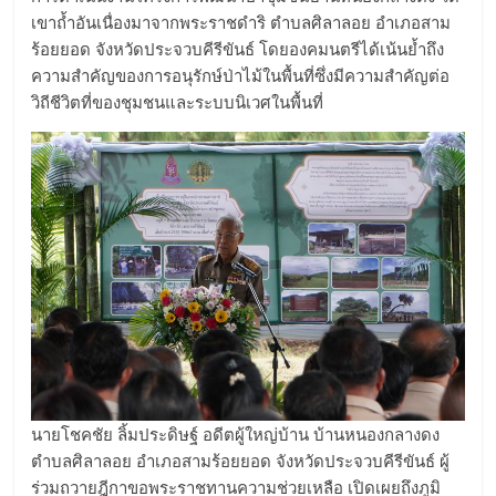
เขาถ้ำอันเนื่องมาจากพระราชดำริ ตำบลศิลาลอย อำเภอสาม
ร้อยยอด จังหวัดประจวบคีรีขันธ์ โดยองคมนตรีได้เน้นย้ำถึง
ความสำคัญของการอนุรักษ์ป่าไม้ในพื้นที่ซึ่งมีความสำคัญต่อ
วิถีชีวิตที่ของชุมชนและระบบนิเวศในพื้นที่
นายโชคชัย ลิ้มประดิษฐ์ อดีตผู้ใหญ่บ้าน บ้านหนองกลางดง
ตำบลศิลาลอย อำเภอสามร้อยยอด จังหวัดประจวบคีรีขันธ์ ผู้
ร่วมถวายฎีกาขอพระราชทานความช่วยเหลือ เปิดเผยถึงภูมิ