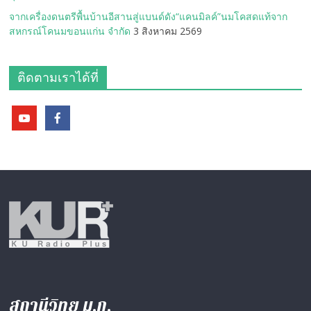
จากเครื่องดนตรีพื้นบ้านอีสานสู่แบนด์ดัง“แคนมิลค์”นมโคสดแท้จาก
สหกรณ์โคนมขอนแก่น จำกัด
3 สิงหาคม 2569
ติดตามเราได้ที่
สถานีวิทยุ ม.ก.