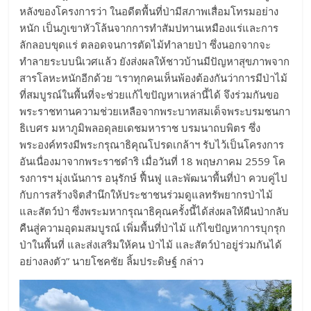
หลังของโครงการว่า ในอดีตพื้นที่ป่ามีสภาพเสื่อมโทรมอย่าง
หนัก เป็นภูเขาหัวโล้นจากการทำสัมปทานเหมืองแร่และการ
ลักลอบขุดแร่ ตลอดจนการตัดไม้ทำลายป่า ซึ่งนอกจากจะ
ทำลายระบบนิเวศแล้ว ยังส่งผลให้ชาวบ้านมีปัญหาสุขภาพจาก
สารโลหะหนักอีกด้วย “เราทุกคนเห็นพ้องต้องกันว่าการมีป่าไม้
ที่สมบูรณ์ในพื้นที่จะช่วยแก้ไขปัญหาเหล่านี้ได้ จึงร่วมกันขอ
พระราชทานความช่วยเหลือจากพระบาทสมเด็จพระบรมชนกา
ธิเบศร มหาภูมิพลอดุลยเดชมหาราช บรมนาถบพิตร ซึ่ง
พระองค์ทรงมีพระกรุณาธิคุณโปรดเกล้าฯ รับไว้เป็นโครงการ
อันเนื่องมาจากพระราชดำริ เมื่อวันที่ 18 พฤษภาคม 2559 โค
รงการฯ มุ่งเน้นการ อนุรักษ์ ฟื้นฟู และพัฒนาพื้นที่ป่า ควบคู่ไป
กับการสร้างจิตสำนึกให้ประชาชนร่วมดูแลทรัพยากรป่าไม้
และสัตว์ป่า ซึ่งพระมหากรุณาธิคุณครั้งนี้ได้ส่งผลให้ผืนป่ากลับ
คืนสู่ความอุดมสมบูรณ์ เพิ่มพื้นที่ป่าไม้ แก้ไขปัญหาการบุกรุก
ป่าในพื้นที่ และส่งเสริมให้คน ป่าไม้ และสัตว์ป่าอยู่ร่วมกันได้
อย่างลงตัว” นายโชคชัย ลิ้มประดิษฐ์ กล่าว