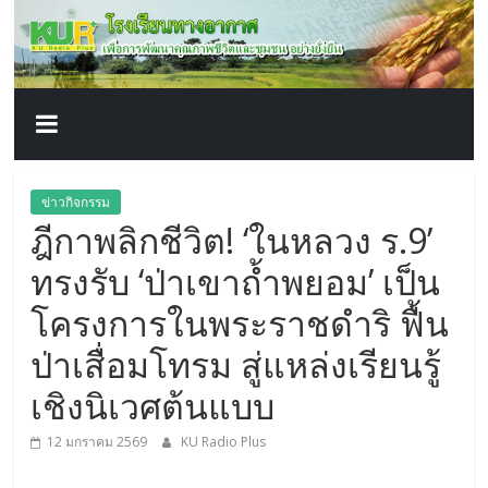
โรงเรียน
Skip
to
content
ทาง
อากาศ​
เพื่อ
ข่าวกิจกรรม
ฎีกาพลิกชีวิต! ‘ในหลวง ร.9’
พัฒนา
ทรงรับ ‘ป่าเขาถ้ำพยอม’ เป็น
คุณภาพ
โครงการในพระราชดำริ ฟื้น
ป่าเสื่อมโทรม สู่แหล่งเรียนรู้
ชีวิต
เชิงนิเวศต้นแบบ
12 มกราคม 2569
KU Radio Plus