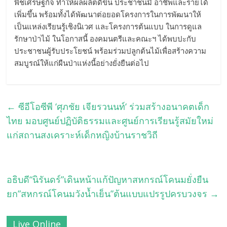
พืชเศรษฐกิจ ทำให้ผลผลิตดีขึ้น ประชาชนมี อาชีพและรายได้
เพิ่มขึ้น พร้อมทั้งได้พัฒนาต่อยอดโครงการในการพัฒนาให้
เป็นแหล่งเรียนรู้เชิงนิเวศ และโครงการต้นแบบ ในการดูแล
รักษาป่าไม้ ในโอกาสนี้ องคมนตรีและคณะฯ ได้พบปะกับ
ประชาชนผู้รับประโยชน์ พร้อมร่วมปลูกต้นไม้เพื่อสร้างความ
สมบูรณ์ให้แก่ผืนป่าแห่งนี้อย่างยั่งยืนต่อไป
←
ซีอีโอซีพี ‘ศุภชัย เจียรวนนท์‘ ร่วมสร้างอนาคตเด็ก
ไทย มอบศูนย์ปฏิบัติธรรมและศูนย์การเรียนรู้สมัยใหม่
แก่สถานสงเคราะห์เด็กหญิงบ้านราชวิถี
อธิบดี“นิรันดร์”เดินหน้าแก้ปัญหาสหกรณ์โคนมยั่งยืน
ยก”สหกรณ์โคนมวังน้ำเย็น”ต้นแบบแปรรูปครบวงจร
→
Live Online