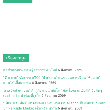
เรื่องล่าสุด
สว.จำลองกางสเปคผู้ว่าฯกกท.คนใหม่
6 สิงหาคม 2569
“ชีวะภาพ” ซัดตรรกะวิบัติ “ป่าทับคน” แฉขบวนการเฉือน “ทับลาน”
แสนไร่ เอื้อนายทุน
6 สิงหาคม 2569
ไทยเปิดตัวหุ่นยนต์ AI กู้ภัยทางน้ำอัตโนมัติเครื่องแรก ZBHA จับมือซู
เปอร์ การ์ด นำร่องที่ภูเก็ต
6 สิงหาคม 2569
“เป๊ปซี่®จับมือเซ็นทรัลพัฒนา ยกขบวนร้านดังจาก “เป๊ปซี่มิตรชวนกิน”
บุก Parkside Market เซ็นทรัล พาร์ค
6 สิงหาคม 2569