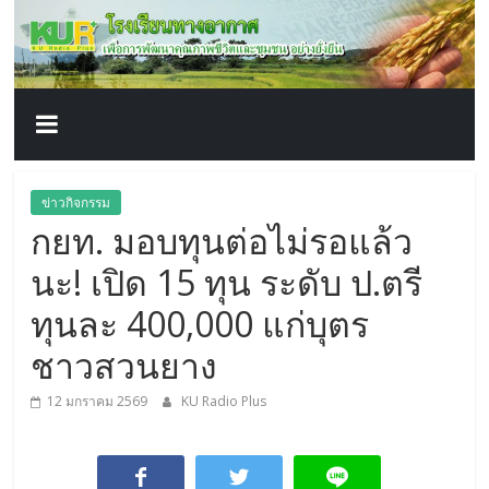
โรงเรียน
Skip
to
content
ทาง
อากาศ​
เพื่อ
ข่าวกิจกรรม
กยท. มอบทุนต่อไม่รอแล้ว
พัฒนา
นะ! เปิด 15 ทุน ระดับ ป.ตรี
คุณภาพ
ทุนละ 400,000 แก่บุตร
ชาวสวนยาง
ชีวิต
12 มกราคม 2569
KU Radio Plus