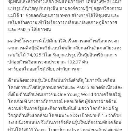
ชุมชนและสร้างทางเลือกใหม่แทนการเผา โดยนำเศษใบไม้มา
แปรรูปเป็นวัสดุปรับปรุงดิน ตามองค์ความรู้ “ปุ๋ยสูตรวิศวกรรม
แม่โจ้ 1” ช่วยลดต้นทุนการเกษตร สร้างรายได้ให้ชุมชน และ
เสริมสร้างความเข้าใจเรื่องการเปลี่ยนแปลงสภาพภูมิอากาศ
และ PM2.5 ให้เยาวชน
ผลลัพธ์โครงการนำไปศึกษาวิจัยเรื่องการลดก๊าซเรือนกระจก
จากการผลิตปุ๋ยอินทรีย์แบบไม่พลิกกลับกองในอำเภอเวียงแหง
เศษใบไม้ 74,925 กิโลกรัมถูกแปรรูปเป็นปุ๋ยอินทรีย์ ลดการ
ปล่อยก๊าซเรือนกระจกประมาณ 102.97 ตัน
คาร์บอนไดออกไซด์เทียบเท่ากับการเผา
ด้านพลังของคนรุ่นใหม่ถือเป็นกำลังสำคัญในการขับเคลื่อน
โครงการแก้ไขปัญหาหมอกควันและ PM2.5 อย่างต่อเนื่องและ
ยั่งยืน ด้านตัวแทนเยาวชน One Young World จากเครือเจริญ
โภคภัณฑ์ นางสาวภัทราภรณ์ พลอยวิเลิศ ผู้จัดการฝ่ายด้าน
ความยั่งยืนภาครัฐและกิจการสัมพันธ์ เผยว่า โลกกำลังเผชิญ
วิกฤตด้านสิ่งแวดล้อม โดยเฉพาะ SDG เป้าหมายที่ 15 ว่าด้วย
ระบบนิเวศบนบก จึงเป็นภารกิจที่คนรุ่นใหม่ต้องร่วมขับเคลื่อน
ผ่านโครงการ Young Transformative Leaders: Sustainable