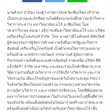
นายศิวกร บัวป้อง รองผู้ว่าราชการจังหวัดเชียงใหม่ เข้าร่วม
เป็นประธานและสักขีพยานในพิธีลงนามบันทึกความเข้าใจทาง
วิชาการระหว่าง มหาวิทยาลัยแม่โจ้ จ.เชียงใหม่ โดย
รศ.ดร.วีระพล ทองมา อธิการบดีมหาวิทยาลัยแม่โจ้ และ บริษัท
เครือเจริญโภคภัณฑ์ จำกัด โดย นางสาวพิไลลักษณ์ พิชัยวัตต์
ผู้ช่วยกรรมการผู้จัดการด้านความยั่งยืนภาครัฐและกิจการ
สัมพันธ์ เครือเจริญโภคภัณฑ์ เป็นตัวแทนในการร่วมลงนาม
พร้อมด้วย นายจักรวาลธวัฒน์ วรรณาวงค์ ผู้จัดการฝ่าย
กิจกรรมความยั่งยืนและองค์กรสัมพันธ์ ภาคเหนือ บริษัท ซีพี
แอ็กซ์ตร้า จำกัด (มหาชน) และคณะร่วมเป็นสักขีพยาน ภาย
ใต้ความร่วมมือด้านวิชาการ การให้บริการวิชาการ และการ
วิจัยร่วมกัน เพื่อแก้ไขปัญหาหมอกควันไฟป่าและฝุ่น PM2.5
ในจังหวัดเชียงใหม่อย่างองค์รวม (Holistic) ผสานนวัตกรรม
ความรู้ทางวิชาการ และการจัดการเชิงระบบ โดยซีพีมุ่งขยาย
ผลจากโครงการป่าปลอดเผาในอำเภอเวียงแหงไปสู่พื้นที่ต่างๆ
ของจังหวัด พร้อมดึงพลังคนรุ่นใหม่มาร่วมสร้างอากาศสะอาด
พร้อมมีแผนดำเนินงานวิจัยร่วมกับมหาวิทยาลัยแม่โจ้ เพื่อ