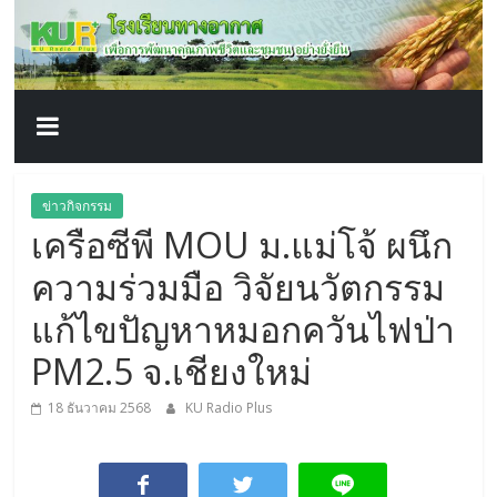
โรงเรียน
Skip
to
content
ทาง
อากาศ​
เพื่อ
ข่าวกิจกรรม
เครือซีพี MOU ม.แม่โจ้ ผนึก
พัฒนา
ความร่วมมือ วิจัยนวัตกรรม
คุณภาพ
แก้ไขปัญหาหมอกควันไฟป่า
PM2.5 จ.เชียงใหม่
ชีวิต
18 ธันวาคม 2568
KU Radio Plus