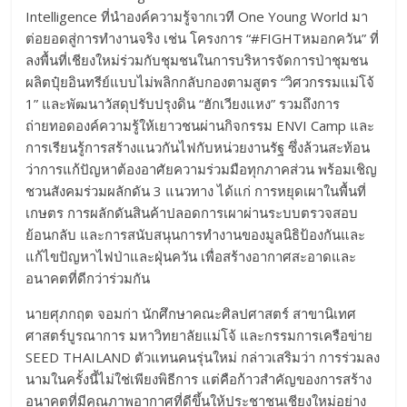
Intelligence ที่นำองค์ความรู้จากเวที One Young World มา
ต่อยอดสู่การทำงานจริง เช่น โครงการ “#FIGHTหมอกควัน” ที่
ลงพื้นที่เชียงใหม่ร่วมกับชุมชนในการบริหารจัดการป่าชุมชน
ผลิตปุ๋ยอินทรีย์แบบไม่พลิกกลับกองตามสูตร “วิศวกรรมแม่โจ้
1” และพัฒนาวัสดุปรับปรุงดิน “ฮักเวียงแหง” รวมถึงการ
ถ่ายทอดองค์ความรู้ให้เยาวชนผ่านกิจกรรม ENVI Camp และ
การเรียนรู้การสร้างแนวกันไฟกับหน่วยงานรัฐ ซึ่งล้วนสะท้อน
ว่าการแก้ปัญหาต้องอาศัยความร่วมมือทุกภาคส่วน พร้อมเชิญ
ชวนสังคมร่วมผลักดัน 3 แนวทาง ได้แก่ การหยุดเผาในพื้นที่
เกษตร การผลักดันสินค้าปลอดการเผาผ่านระบบตรวจสอบ
ย้อนกลับ และการสนับสนุนการทำงานของมูลนิธิป้องกันและ
แก้ไขปัญหาไฟป่าและฝุ่นควัน เพื่อสร้างอากาศสะอาดและ
อนาคตที่ดีกว่าร่วมกัน
นายศุภกฤต จอมก่า นักศึกษาคณะศิลปศาสตร์ สาขานิเทศ
ศาสตร์บูรณาการ มหาวิทยาลัยแม่โจ้ และกรรมการเครือข่าย
SEED THAILAND ตัวแทนคนรุ่นใหม่ กล่าวเสริมว่า การร่วมลง
นามในครั้งนี้ไม่ใช่เพียงพิธีการ แต่คือก้าวสำคัญของการสร้าง
อนาคตที่มีคุณภาพอากาศที่ดีขึ้นให้ประชาชนเชียงใหม่อย่าง