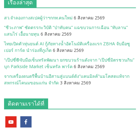
เรื่องล่าสุด
สว.จำลองกางสเปคผู้ว่าฯกกท.คนใหม่
6 สิงหาคม 2569
“ชีวะภาพ” ซัดตรรกะวิบัติ “ป่าทับคน” แฉขบวนการเฉือน “ทับลาน”
แสนไร่ เอื้อนายทุน
6 สิงหาคม 2569
ไทยเปิดตัวหุ่นยนต์ AI กู้ภัยทางน้ำอัตโนมัติเครื่องแรก ZBHA จับมือซู
เปอร์ การ์ด นำร่องที่ภูเก็ต
6 สิงหาคม 2569
“เป๊ปซี่®จับมือเซ็นทรัลพัฒนา ยกขบวนร้านดังจาก “เป๊ปซี่มิตรชวนกิน”
บุก Parkside Market เซ็นทรัล พาร์ค
6 สิงหาคม 2569
จากเครื่องดนตรีพื้นบ้านอีสานสู่แบนด์ดัง“แคนมิลค์”นมโคสดแท้จาก
สหกรณ์โคนมขอนแก่น จำกัด
3 สิงหาคม 2569
ติดตามเราได้ที่