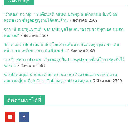
“จำลอง” สว.กลุ่ม 18 เตือนสติ กสทช. ประชุมล่มทำแผนแม่บทปี 69
หยุดชะงัก ชี้รัฐจ่อสูญรายได้แสนล้าน
7 สิงหาคม 2569
จาก “น้มนม”สู่แบรนด์ “CM Mlik”ชูสโลแกน “ธรรมชาติทุกหยด นมสด
สหกรณ”
7 สิงหาคม 2569
ริยาด แอร์ เปิดจำหน่ายบัตรโดยสารเส้นทางบินตรงสู่กรุงเทพฯ เดิน
หน้าขยายเครือข่ายการบินทั่วเอเชีย
7 สิงหาคม 2569
“35 ปี “สหการประมูล” เปิดเกมรุกปั้น Ecosystem เชื่อมโอกาสธุรกิจไร้
รอยต่อ
7 สิงหาคม 2569
รองปลัดนฤมล นำคณะศึกษาดูงานเกษตรอัจฉริยะและระบบตลาด
สหกรณ์ญี่ปุ่น ที่ JA Oura-Tatebayashiจังหวัดกุนมะ
7 สิงหาคม 2569
ติดตามเราได้ที่