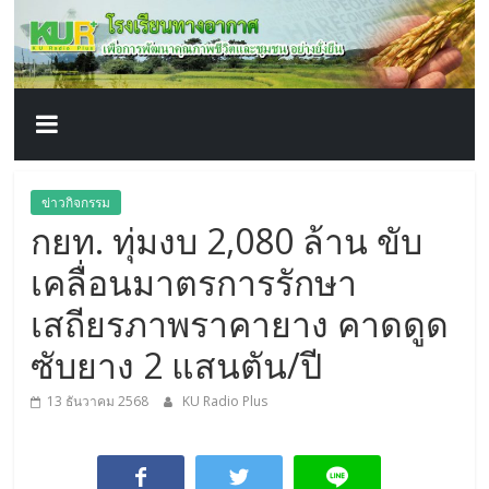
โรงเรียน
Skip
to
content
ทาง
อากาศ​
เพื่อ
ข่าวกิจกรรม
กยท. ทุ่มงบ 2,080 ล้าน ขับ
พัฒนา
เคลื่อนมาตรการรักษา
คุณภาพ
เสถียรภาพราคายาง คาดดูด
ซับยาง 2 แสนตัน/ปี
ชีวิต
13 ธันวาคม 2568
KU Radio Plus