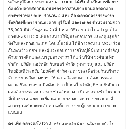
หลังอนุมัติงบประมาณดังกล่าว
กยท. ได้เริ่มดำเนินการซื้อยาง
ก้อนถ้วยจากสถาบันเกษตรกรชาวสวนยาง
ผ่านตลาดกลาง
ยางพาราของ กยท. จำนวน 4 แห่ง คือ ตลาดกลางยางพารา
จังหวัดเชียงราย หนองคาย บุรีรัมย์ และระยอง จำนวนรวมกว่า
33,000 ตัน
(ข้อมูล ณ วันที่ 1 ธ.ค. 68) ก่อนนำไปแปรรูปเป็น
ยางแท่ง STR 20 เพื่อจำหน่ายให้ผู้ประกอบการ และกลุ่มลูกค้า
ทั้งในและต่างประเทศ โดยเบื้องต้น ได้มีการลงนาม MOU ร่วม
กันระหว่าง กยท. และผู้ประกอบการรายใหญ่ที่มีบทบาทสำคัญ
ด้านการผลิตและแปรรูปยางพารา ได้แก่ บริษัท วงศ์บัณฑิต
จำกัด, บริษัท นอร์ทอีส รับเบอร์ จำกัด (มหาชน) และ บริษัท
ไทยอีสเทิร์น กรุ๊ป โฮลดิ้งส์ จำกัด (มหาชน) เพื่อร่วมกันบริหาร
จัดการผลผลิตยางพาราให้สอดคล้องกับความต้องการของ
ตลาด ซึ่งความร่วมมือดังกล่าว เป็นกลไกสำคัญที่ช่วยยันยืนว่า
ผลผลิตยางของเกษตรกรชาวสวนยางจะมีตลาดรองรับในราคา
ที่เป็นธรรม และยางที่ผ่านตลาดกลางยางพาราของ กยท. มี
มาตรฐานสากลตรงกับความต้องการของผู้ประกอบการอย่าง
แน่นอน
ดร.เพิก กล่าวต่อไปว่า
สำหรับแผนดำเนินงานในระยะถัดไป