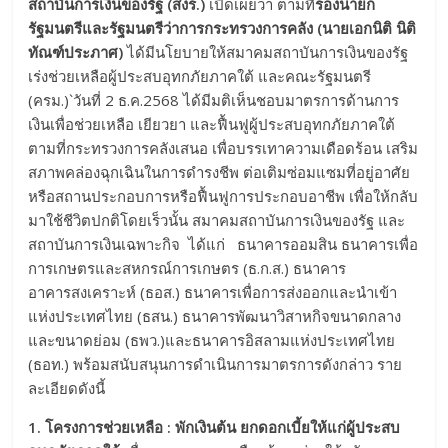
สถาบันการเงินของรัฐ (สงร.)
เปิดเผยว่า ตามที่
รองนายก
รัฐมนตรีและรัฐมนตรีว่าการกระทรวงการคลัง (นายเอกนิติ นิติ
ทัณฑ์ประภาศ)
ได้มีนโยบายให้สมาคมสถาบันการเงินของรัฐ
เร่งช่วยเหลือผู้ประสบอุทกภัยภาคใต้ และคณะรัฐมนตรี
(ครม.)`วันที่ 2 ธ.ค.2568 ได้มีมติเห็นชอบมาตรการด้านการ
เงินเพื่อช่วยเหลือ เยียวยา และฟื้นฟูผู้ประสบอุทกภัยภาคใต้
ตามที่กระทรวงการคลังเสนอ เพื่อบรรเทาความเดือดร้อน เสริม
สภาพคล่องฉุกเฉินในการดำรงชีพ ต่อเติมซ่อมแซมที่อยู่อาศัย
หรือสถานประกอบการหรือฟื้นฟูการประกอบอาชีพ เพื่อให้กลับ
มาใช้ชีวิตปกติโดยเร็วนั้น สมาคมสถาบันการเงินของรัฐ และ
สถาบันการเงินเฉพาะกิจ ได้แก่ ธนาคารออมสิน ธนาคารเพื่อ
การเกษตรและสหกรณ์การเกษตร (ธ.ก.ส.) ธนาคาร
อาคารสงเคราะห์ (ธอส.) ธนาคารเพื่อการส่งออกและนำเข้า
แห่งประเทศไทย (ธสน.) ธนาคารพัฒนาวิสาหกิจขนาดกลาง
และขนาดย่อม (ธพว.)และธนาคารอิสลามแห่งประเทศไทย
(ธอท.) พร้อมสนับสนุนการดำเนินการมาตรการดังกล่าว ราย
ละเอียดดังนี้
1. โครงการช่วยเหลือ
: พักเงินต้น ยกดอกเบี้ยให้แก่ผู้ประสบ