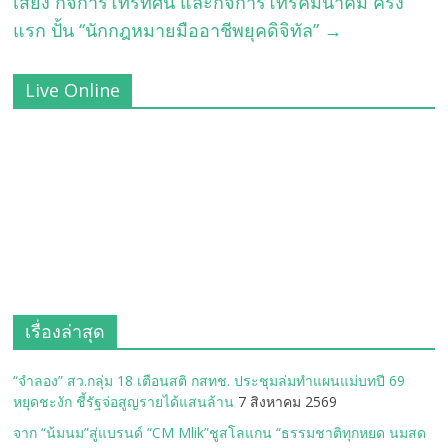
เสียง กิจการโทรทัศน์ และกิจการโทรคมนาคม ครั้ง
แรก ปั้น “นักกฎหมายมืออาชีพยุคดิจิทัล”
→
Live Online
เรื่องล่าสุด
“จำลอง” สว.กลุ่ม 18 เตือนสติ กสทช. ประชุมล่มทำแผนแม่บทปี 69
หยุดชะงัก ชี้รัฐจ่อสูญรายได้แสนล้าน
7 สิงหาคม 2569
จาก “น้มนม”สู่แบรนด์ “CM Mlik”ชูสโลแกน “ธรรมชาติทุกหยด นมสด