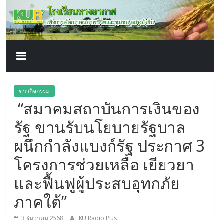
โรงเรียน
Skip
to
content
ทาง
อากาศ​
เพื่อ
ข่าวกิจกรรม
“สมาคมสถาบันการเงินของ
พัฒนา
รัฐ ขานรับนโยบายรัฐบาล
คุณภาพ
ผนึกกำลังแบงก์รัฐ ประกาศ 3
โครงการช่วยเหลือ เยียวยา
ชีวิต
และฟื้นฟูผู้ประสบอุทกภัย
ภาคใต้”
3 ธันวาคม 2568
KU Radio Plus