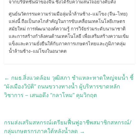
จากบริษัทชั้นนำของจีน ซึ่งได้รับความสนใจอย่างคับคั่ง
ศูนย์นวัตกรรมความร่วมมือลุ่มน้ำล้านช้าง–แม่โขง (จีน–ไทย)
แห่งนี้ ถือเป็นกลไกสำคัญในการขับเคลื่อนเทคโนโลยีเกษตร
สมัยใหม่ การพัฒนาองค์ความรู้ การวิจัยร่วมระดับนานาชาติ
และการสร้างกำลังคนด้านเทคโนโลยี เพื่อเสริมสร้างความเข้ม
แข็งและความยั่งยืนให้กับภาคการเกษตรไทยและภูมิภาคลุ่ม
น้ำล้านช้าง–แม่โขงในอนาคต
←
กมธ.สิ่งแวดล้อม วุฒิสภา ชำแหละหาดใหญ่จมน้ำ ชี้
“ผังเมืองวิบัติ” ถนนขวางทางน้ำ ผู้บริหารขาดหลัก
วิชาการ – เสนอดึง “กลาโหม” คุมวิกฤต
กรมส่งเสริมสหกรณ์เตรียมฟื้นฟูอาชีพสมาชิกสหกรณ์/
กลุ่มเกษตรกรภาคใต้หลังน้ำลด
→