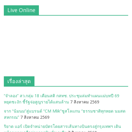
Live Online
เรื่องล่าสุด
“จำลอง” สว.กลุ่ม 18 เตือนสติ กสทช. ประชุมล่มทำแผนแม่บทปี 69
หยุดชะงัก ชี้รัฐจ่อสูญรายได้แสนล้าน
7 สิงหาคม 2569
จาก “น้มนม”สู่แบรนด์ “CM Mlik”ชูสโลแกน “ธรรมชาติทุกหยด นมสด
สหกรณ”
7 สิงหาคม 2569
ริยาด แอร์ เปิดจำหน่ายบัตรโดยสารเส้นทางบินตรงสู่กรุงเทพฯ เดิน