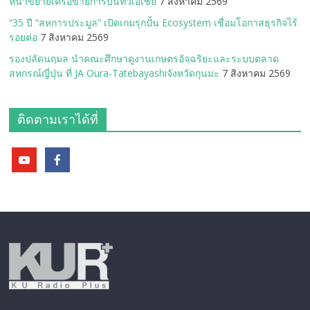
หน้าขยายเครือข่ายการบินทั่วเอเชีย
7 สิงหาคม 2569
“35 ปี “สหการประมูล” เปิดเกมรุกปั้น Ecosystem เชื่อมโอกาสธุรกิจไร้
รอยต่อ
7 สิงหาคม 2569
รองปลัดนฤมล นำคณะศึกษาดูงานเกษตรอัจฉริยะและระบบตลาด
สหกรณ์ญี่ปุ่น ที่ JA Oura-Tatebayashiจังหวัดกุนมะ
7 สิงหาคม 2569
ติดตามเราได้ที่