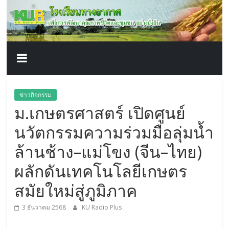
โรงเรียน
Skip
to
content
ทาง
อากาศ​
เพื่อ
ข่าวกิจกรรม
ม.เกษตรศาสตร์ เปิดศูนย์
พัฒนา
นวัตกรรมความร่วมมือลุ่มน้ำ
คุณภาพ
ล้านช้าง–แม่โขง (จีน–ไทย)
ผลักดันเทคโนโลยีเกษตร
ชีวิต
สมัยใหม่สู่ภูมิภาค
3 ธันวาคม 2568
KU Radio Plus