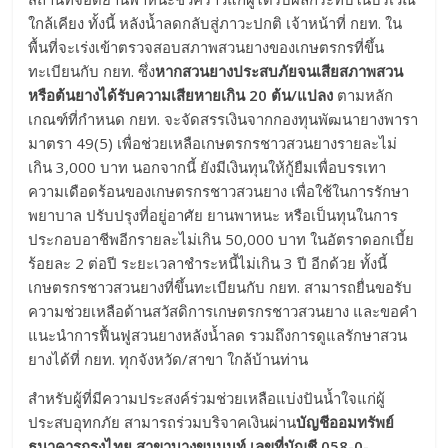
ใกล้เคียง ทั้งนี้ หลังน้ำลดกลับสู่ภาวะปกติ เจ้าหน้าที่ กยท. ใน
พื้นที่จะเร่งเข้าตรวจสอบสภาพสวนยางของเกษตรกรที่ขึ้น
ทะเบียนกับ กยท. ซึ่ง
หากสวนยางประสบภัยจนเสียสภาพสวน
หรือต้นยางได้รับความเสียหายเกิน 20 ต้น/แปลง
ตามหลัก
เกณฑ์ที่กำหนด กยท. จะจัดสรรเงินจากกองทุนพัฒนายางพารา
มาตรา 49(5) เพื่อช่วยเหลือเกษตรกรชาวสวนยางรายละไม่
เกิน 3,000 บาท นอกจากนี้ ยังมีเงินทุนให้กู้ยืมเพื่อบรรเทา
ความเดือดร้อนของเกษตรกรชาวสวนยาง เพื่อใช้ในการรักษา
พยาบาล ปรับปรุงที่อยู่อาศัย ยานพาหนะ หรือเป็นทุนในการ
ประกอบอาชีพอีกรายละไม่เกิน 50,000 บาท ในอัตราดอกเบี้ย
ร้อยละ 2 ต่อปี ระยะเวลาชำระหนี้ไม่เกิน 3 ปี อีกด้วย ทั้งนี้
เกษตรกรชาวสวนยางที่ขึ้นทะเบียนกับ กยท. สามารถยื่นขอรับ
ความช่วยเหลือด้านสวัสดิการเกษตรกรชาวสวนยาง และขอคำ
แนะนำการฟื้นฟูสวนยางหลังน้ำลด รวมถึงการดูแลรักษาสวน
ยางได้ที่ กยท. ทุกจังหวัด/สาขา ใกล้บ้านท่าน
สำหรับผู้ที่มีความประสงค์ร่วมช่วยเหลือแบ่งปันน้ำใจแก่ผู้
ประสบอุทกภัย สามารถร่วมบริจาคเงินผ่าน
บัญชีออมทรัพย์
ธนาคารกรุงไทย สาขาบางขุนนนท์ เลขที่บัญชี 058-0-