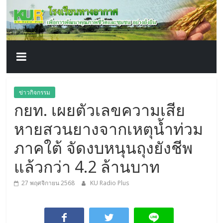
โรงเรียน
Skip
to
content
ทาง
อากาศ​
เพื่อ
ข่าวกิจกรรม
กยท. เผยตัวเลขความเสีย
พัฒนา
หายสวนยางจากเหตุน้ำท่วม
คุณภาพ
ภาคใต้ จัดงบหนุนถุงยังชีพ
แล้วกว่า 4.2 ล้านบาท
ชีวิต
27 พฤศจิกายน 2568
KU Radio Plus