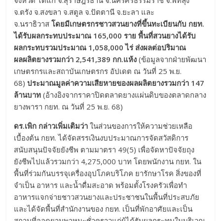
จังหวัด ได้แก่ จ.สุราษฎร์ธานี จ.นครศรีธรรมราช จ.พัทลุง
จ.ตรัง จ.สงขลา จ.สตูล จ.ปัตตานี จ.ยะลา และ
จ.นราธิวาส
โดยมีเกษตรกรชาวสวนยางที่ขึ้นทะเบียนกับ กยท.
ได้รับผลกระทบประมาณ 165,000 ราย พื้นที่สวนยางได้รับ
ผลกระทบรวมประมาณ
1,058,000 ไร่ ส่งผลต่อปริมาณ
ผลผลิตยางรวมกว่า 2,541,389 กก.แห้ง
(ข้อมูลจากฝ่ายพัฒนา
เกษตรกรและสถาบันเกษตรกร อัปเดต ณ วันที่ 25 พ.ย.
68)
ประมาณมูลค่าความเสียหายของผลผลิตยางรวมกว่า 147
ล้านบาท
(อ้างอิงจากราคาปิดตลาดยางแผ่นดิบของตลาดกลาง
ยางพารา กยท. ณ วันที่ 25 พ.ย. 68)
ดร.เพิก กล่าวเพิ่มเติมว่า
ในส่วนของการให้ความช่วยเหลือ
เบื้องต้น กยท. ได้จัดสรรเงินงบประมาณการจัดสวัสดิการ
สนับสนุนปัจจัยยังชีพ ตามมาตรา 49(5) เพื่อจัดหาปัจจัยถุง
ยังชีพไปแล้วรวมกว่า 4,275,000 บาท โดยพนักงาน กยท. ใน
พื้นที่ร่วมกันบรรจุเครื่องอุปโภคบริโภค ยารักษาโรค สิ่งของที่
จำเป็น อาหาร และน้ำดื่มสะอาด พร้อมตั้งโรงครัวเพื่อทำ
อาหารแจกจ่ายชาวสวนยางและประชาชนในพื้นที่ประสบภัย
และได้จัดพื้นที่สำนักงานของ กยท. เป็นที่พักอาศัยและเป็น
สถานที่จอดยานพาหนะชั่วคราวแก่ผู้ได้รับผลกระทบในบริเวณ