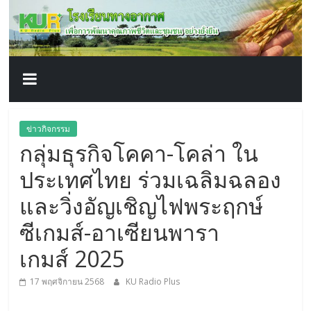
โรงเรียน
Skip
to
content
ทาง
อากาศ​
เพื่อ
ข่าวกิจกรรม
กลุ่มธุรกิจโคคา-โคล่า ใน
พัฒนา
ประเทศไทย ร่วมเฉลิมฉลอง
คุณภาพ
และวิ่งอัญเชิญไฟพระฤกษ์
ซีเกมส์-อาเซียนพารา
ชีวิต
เกมส์ 2025
17 พฤศจิกายน 2568
KU Radio Plus