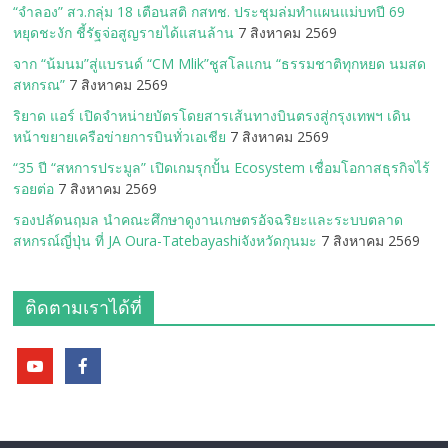
“จำลอง” สว.กลุ่ม 18 เตือนสติ กสทช. ประชุมล่มทำแผนแม่บทปี 69
หยุดชะงัก ชี้รัฐจ่อสูญรายได้แสนล้าน
7 สิงหาคม 2569
จาก “น้มนม”สู่แบรนด์ “CM Mlik”ชูสโลแกน “ธรรมชาติทุกหยด นมสด
สหกรณ”
7 สิงหาคม 2569
ริยาด แอร์ เปิดจำหน่ายบัตรโดยสารเส้นทางบินตรงสู่กรุงเทพฯ เดิน
หน้าขยายเครือข่ายการบินทั่วเอเชีย
7 สิงหาคม 2569
“35 ปี “สหการประมูล” เปิดเกมรุกปั้น Ecosystem เชื่อมโอกาสธุรกิจไร้
รอยต่อ
7 สิงหาคม 2569
รองปลัดนฤมล นำคณะศึกษาดูงานเกษตรอัจฉริยะและระบบตลาด
สหกรณ์ญี่ปุ่น ที่ JA Oura-Tatebayashiจังหวัดกุนมะ
7 สิงหาคม 2569
ติดตามเราได้ที่