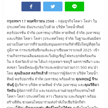
กรุงเทพฯ
17 พฤศจิกายน 2568
– กลุ่มธุรกิจโคคา-โคล่า ใน
ประเทศไทย อันประกอบไปด้วย บริษัท ไทยน้ำทิพย์
คอร์ปอเรชั่น จำกัด (มหาชน) บริษัท หาดทิพย์ จำกัด (มหาชน)
และบริษัท โคคา-โคล่า (ประเทศไทย) จำกัด ในฐานะพันธมิตร
อย่างเป็นทางการที่ร่วมสนับสนุนมหกรรมกีฬาที่ยิ่งใหญ่ที่สุดใน
ภูมิภาค การแข่งขันซีเกมส์และอาเซียนพาราเกมส์ 2025 เข้า
ร่วมกิจกรรมเฉลิมฉลองและวิ่งอัญเชิญไฟพระฤกษ์พร้อมกัน
ใน 4 จังหวัดเจ้าภาพ ได้แก่ กรุงเทพฯ ชลบุรี นครราชสีมา และ
สงขลา โดยมีคณะผู้บริหารและพนักงานรวมกว่า 500 คน นำ
โดย
คุณอินเยส คอร์ทเฮ้าส์
กรรมการผู้จัดการ บริษัท ไทยน้ำ
ทิพย์ คอร์ปอเรชั่น จำกัด (มหาชน) พร้อมด้วย
คุณหฤษฏ์ จีระ
พันธุ์
ผู้บริหาร บริษัท หาดทิพย์ จำกัด (มหาชน) และ
คุณรีติมา
รัคยัน
ผู้จัดการทั่วไป และรองประธานฝ่ายธุรกิจแฟรนไชส์
โคคา-โคล่า ประเทศไทย ลาว เวียดนาม และกัมพูชา พร้อม
สร้างสีสัน ชวนคนไทยมาร่วมส่งกำลังใจเชียร์นักกีฬา
ผ่าน
“โค้ก” เปิดความซ่า เชียร์ไทยไปให้สุด
ส่งสื่อโปรโมตใน