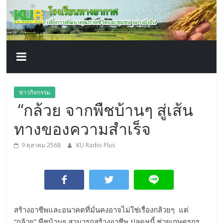
โรงเรียน
Skip
to
content
ทาง
อากาศ​
เพื่อ
ข่าวกิจกรรม
“กล้วย จากพืชบ้านๆ สู่เส้น
พัฒนา
ทางของความสำเร็จ
คุณภาพ
9 ตุลาคม 2568
KU Radio Plus
ชีวิต
สร้างอาชีพและอนาคตที่มั่นคงอาจไม่ใช่เรื่องกล้วยๆ แต่
“กล้วย” พืชบ้านๆ สามารถสร้างอาชีพ ปลดหนี้ ช่วยเกษตรกร