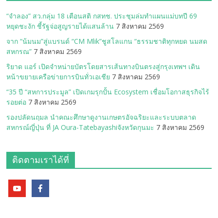
“จำลอง” สว.กลุ่ม 18 เตือนสติ กสทช. ประชุมล่มทำแผนแม่บทปี 69
หยุดชะงัก ชี้รัฐจ่อสูญรายได้แสนล้าน
7 สิงหาคม 2569
จาก “น้มนม”สู่แบรนด์ “CM Mlik”ชูสโลแกน “ธรรมชาติทุกหยด นมสด
สหกรณ”
7 สิงหาคม 2569
ริยาด แอร์ เปิดจำหน่ายบัตรโดยสารเส้นทางบินตรงสู่กรุงเทพฯ เดิน
หน้าขยายเครือข่ายการบินทั่วเอเชีย
7 สิงหาคม 2569
“35 ปี “สหการประมูล” เปิดเกมรุกปั้น Ecosystem เชื่อมโอกาสธุรกิจไร้
รอยต่อ
7 สิงหาคม 2569
รองปลัดนฤมล นำคณะศึกษาดูงานเกษตรอัจฉริยะและระบบตลาด
สหกรณ์ญี่ปุ่น ที่ JA Oura-Tatebayashiจังหวัดกุนมะ
7 สิงหาคม 2569
ติดตามเราได้ที่