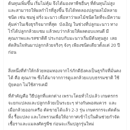
ต้นทุนเพิ่มขึ้น เริ่มไม่คุ้ม จึงได้มองหาพืชอื่นๆ ที่ต้นทุนไม่สูง
และสามารถให้ผลกำไรที่สูงขึ้น จึงได้ทดลองปลูกผลไม้หลาย
ชนิด เช่น ชมพู่ ฝรั่ง มะนาว เพื่อหาว่าผลไม้ชนิดใดที่จะมีความ
คุ้มค่าในเชิงธุรกิจมากที่สุด บังเอิญ ในช่วงที่ปลูกมะนาว ทาง
ไร่ได้ปลูกกล้วยแซม แล้วพบว่ากล้วยให้ผลตอบแทนดี มี
คุณภาพและรสชาติดี ประกอบกับมะนาวเริ่มมีต้นทุนสูง เลย
ตัดสินใจหันมาปลูกกล้วยจริงๆ จังๆ เพียงชนิดเดียวตั้งแต่ 20 ปี
ก่อน
สิ่งหนึ่งที่ทำให้กล้วยหอมทองจากไร่ภักดียังคงเป็นธุรกิจที่มั่นคง
ได้ คือ คุณภาพ ซึ่งได้มาจากการดูแลกล้วยแบบธรรมชาติ ใช้
ปุ๋ยคอก ไม่ใช้สารเคมี
ที่สำคัญคือ วิธีปลูกที่แตกต่าง เพราะโดยทั่วไปแล้ว เกษตรกร
จะยกแปลงและปลูกกล้วยเป็นระยะๆ ห่างกันพอสมควร และ
เมื่อกล้วยออกเครือ ตัดขายได้แล้ว 2-3 รุ่น เกษตรกรจะตัดต้น
ทิ้ง รื้อแปลง และไถพรวนเพื่อให้อากาศเข้าไปในดินช่วยกำจัด
เชื้อราและแมลงศัตรูพืช ก่อนจะเริ่มปลูกรุ่นใหม่