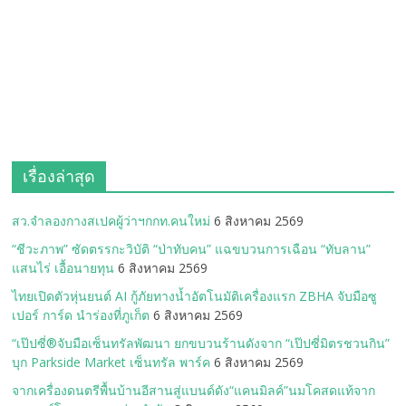
เรื่องล่าสุด
สว.จำลองกางสเปคผู้ว่าฯกกท.คนใหม่
6 สิงหาคม 2569
“ชีวะภาพ” ซัดตรรกะวิบัติ “ป่าทับคน” แฉขบวนการเฉือน “ทับลาน”
แสนไร่ เอื้อนายทุน
6 สิงหาคม 2569
ไทยเปิดตัวหุ่นยนต์ AI กู้ภัยทางน้ำอัตโนมัติเครื่องแรก ZBHA จับมือซู
เปอร์ การ์ด นำร่องที่ภูเก็ต
6 สิงหาคม 2569
“เป๊ปซี่®จับมือเซ็นทรัลพัฒนา ยกขบวนร้านดังจาก “เป๊ปซี่มิตรชวนกิน”
บุก Parkside Market เซ็นทรัล พาร์ค
6 สิงหาคม 2569
จากเครื่องดนตรีพื้นบ้านอีสานสู่แบนด์ดัง“แคนมิลค์”นมโคสดแท้จาก