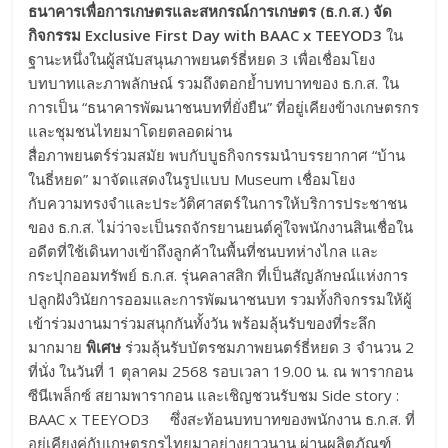
ธนาคารเพื่อการเกษตรและสหกรณ์การเกษตร (ธ.ก.ส.) จัด
กิจกรรม
Exclusive First Day with BAAC x TEEYOD3
ใน
ฐานะหนึ่งในผู้สนับสนุนภาพยนตร์ธี่หยด 3 เพื่อเชื่อมโยง
บทบาทและภาพลักษณ์ รวมถึงตอกย้ำบทบาทของ ธ.ก.ส. ใน
การเป็น “ธนาคารพัฒนาชนบทที่ยั่งยืน” ที่อยู่เคียงข้างเกษตรกร
และชุมชนไทยมาโดยตลอดผ่าน
สื่อภาพยนตร์ร่วมสมัย พบกับบูธกิจกรรมนำบรรยากาศ “บ้าน
ในธี่หยด” มาจัดแสดงในรูปแบบ Museum เชื่อมโยง
กับความทรงจำและประวัติศาสตร์ในการให้บริการประชาชน
ของ ธ.ก.ส. ไม่ว่าจะเป็นรถจักรยานยนต์คู่ใจพนักงานสินเชื่อใน
อดีตที่ใช้เดินทางเข้าถึงลูกค้าในพื้นที่ชนบทห่างไกล และ
กระปุกออมทรัพย์ ธ.ก.ส. รุ่นคลาสสิก ที่เป็นสัญลักษณ์แห่งการ
ปลูกฝังวินัยการออมและการพัฒนาชนบท รวมทั้งกิจกรรมให้ผู้
เข้าร่วมงานมาร่วมสนุกกันทั้งวัน พร้อมลุ้นรับของที่ระลึก
มากมาย
พิเศษ
ร่วมลุ้นรับบัตรชมภาพยนตร์ธี่หยด 3 จำนวน 2
ที่นั่ง ในวันที่ 1 ตุลาคม 2568 รอบเวลา 19.00 น. ณ พารากอน
ซีนีเพล็กซ์ สยามพารากอน และเชิญชวนรับชม Side story :
BAAC x TEEYOD3 ซึ่งสะท้อนบทบาทของพนักงาน ธ.ก.ส. ที่
อยู่เคียงคู่กับเกษตรกรไทยมาอย่างยาวนาน ผ่านผลิตภัณฑ์