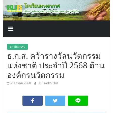
โรงเรียน
Skip
to
content
ทาง
อากาศ​
เพื่อ
ข่าวกิจกรรม
ธ.ก.ส. คว้ารางวัลนวัตกรรม
พัฒนา
แห่งชาติ ประจำปี 2568 ด้าน
คุณภาพ
องค์กรนวัตกรรม
2 ตุลาคม 2568
KU Radio Plus
ชีวิต