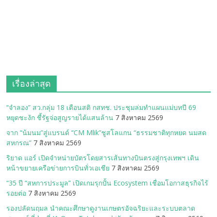
เรื่องล่าสุด
“จำลอง” สว.กลุ่ม 18 เตือนสติ กสทช. ประชุมล่มทำแผนแม่บทปี 69
หยุดชะงัก ชี้รัฐจ่อสูญรายได้แสนล้าน
7 สิงหาคม 2569
จาก “น้มนม”สู่แบรนด์ “CM Mlik”ชูสโลแกน “ธรรมชาติทุกหยด นมสด
สหกรณ”
7 สิงหาคม 2569
ริยาด แอร์ เปิดจำหน่ายบัตรโดยสารเส้นทางบินตรงสู่กรุงเทพฯ เดิน
หน้าขยายเครือข่ายการบินทั่วเอเชีย
7 สิงหาคม 2569
“35 ปี “สหการประมูล” เปิดเกมรุกปั้น Ecosystem เชื่อมโอกาสธุรกิจไร้
รอยต่อ
7 สิงหาคม 2569
รองปลัดนฤมล นำคณะศึกษาดูงานเกษตรอัจฉริยะและระบบตลาด