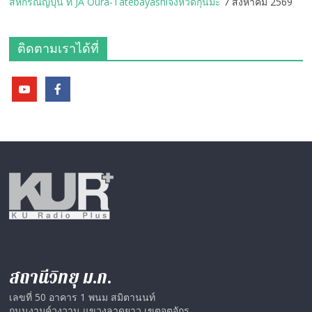
สหกรณ์ญี่ปุ่น ที่ JA Oura-Tatebayashiจังหวัดกุนมะ
7 สิงหาคม 2569
ติดตามเราได้ที่
สถานีวิทยุ ม.ก.
เลขที่ 50 อาคาร 1 พนม สมิตานนท์
ถนนงามค์วงวาน แขวงลาดยาว เขตจตุจักร