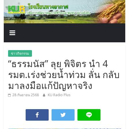
โรงเรียน
Skip
to
content
ทาง
อากาศ​
เพื่อ
ข่าวกิจกรรม
“ธรรมนัส” ลุย พิจิตร นำ 4
พัฒนา
รมต.เร่งช่วยน้ำท่วม ลั่น กลับ
คุณภาพ
มาลงมือแก้ปัญหาจริง
28 กันยายน 2568
KU Radio Plus
ชีวิต