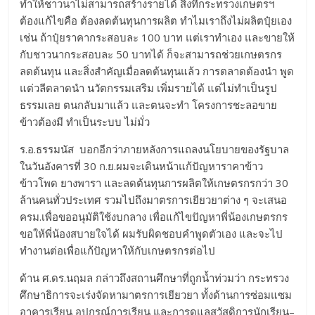
ทำให้ชาวนาไม่สามารถสร้างรายได้ สิ่งที่กระทรวงเกษตรฯ
ต้องแก้ไขคือ ต้องลดต้นทุนการผลิต ทำไมเราถึงไม่ผลิตปุ๋ยเอง
เช่น ถ้าปุ๋ยราคากระสอบละ 100 บาท แต่เราทำเอง และขายให้
กับชาวนากระสอบละ 50 บาทได้ ก็จะสามารถช่วยเกษตรกร
ลดต้นทุน และสิ่งสำคัญเมื่อลดต้นทุนแล้ว การตลาดต้องนำ พูด
แต่วลีตลาดนำ นวัตกรรมเสริม เพิ่มรายได้ แต่ไม่ทำเป็นรูป
ธรรมเลย ตนกลับมาแล้ว และตนจะทำ โครงการชะลอขาย
ข้าวต้องมี ทำเป็นระบบ ไม่มั่ว
ร.อ.ธรรมนัส บอกอีกว่าภายหลังการแถลงนโยบายของรัฐบาล
ในวันอังคารที่ 30 ก.ย.ผมจะเดินหน้าแก้ปัญหาราคาข้าว
ข้าวโพด ยางพารา และลดต้นทุนการผลิตให้เกษตรกรกว่า 30
ล้านคนทั่วประเทศ รวมไปถึงมาตรการเยียวยาต่าง ๆ จะเสนอ
ครม.เพื่อขออนุมัติใช้งบกลาง เพื่อแก้ไขปัญหาพี่น้องเกษตรกร
ขอให้พี่น้องสบายใจได้ ผมรับผิดชอบคำพูดตัวเอง และจะไป
ทำงานต่อเพื่อแก้ปัญหาให้กับเกษตรกรต่อไป
ด้าน ศ.ดร.นฤมล กล่าวถึงสถานศึกษาที่ถูกน้ำท่วมว่า กระทรวง
ศึกษาธิการจะเร่งจัดหามาตรการเยียวยา ทั้งด้านการซ่อมแซม
อาคารเรียน อุปกรณ์การเรียน และการดูแลสวัสดิการนักเรียน–