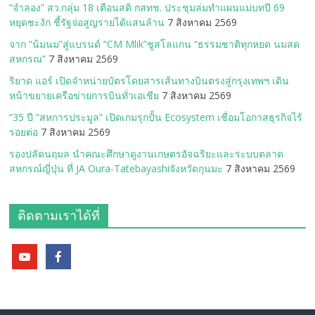
“จำลอง” สว.กลุ่ม 18 เตือนสติ กสทช. ประชุมล่มทำแผนแม่บทปี 69
หยุดชะงัก ชี้รัฐจ่อสูญรายได้แสนล้าน
7 สิงหาคม 2569
จาก “น้มนม”สู่แบรนด์ “CM Mlik”ชูสโลแกน “ธรรมชาติทุกหยด นมสด
สหกรณ”
7 สิงหาคม 2569
ริยาด แอร์ เปิดจำหน่ายบัตรโดยสารเส้นทางบินตรงสู่กรุงเทพฯ เดิน
หน้าขยายเครือข่ายการบินทั่วเอเชีย
7 สิงหาคม 2569
“35 ปี “สหการประมูล” เปิดเกมรุกปั้น Ecosystem เชื่อมโอกาสธุรกิจไร้
รอยต่อ
7 สิงหาคม 2569
รองปลัดนฤมล นำคณะศึกษาดูงานเกษตรอัจฉริยะและระบบตลาด
สหกรณ์ญี่ปุ่น ที่ JA Oura-Tatebayashiจังหวัดกุนมะ
7 สิงหาคม 2569
ติดตามเราได้ที่