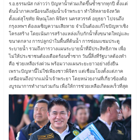
ร.อ.ธรรมนัส กล่าวว่า ปัญหาน้ำท่วมเกิดขึ้นซ้ำซากทุกปี ตั้งแต่
ต้นน้ำภาคเหนือจนถึงลุ่มน้ำเจ้าพระยา ทำให้หลายจังหวัด
ตั้งแต่สุโขทัย พิษณุโลก พิจิตร นครสวรรค์ อยุธยา ไปจนถึง
กรุงเทพฯ ต้องเผชิญความเสียหาย จำเป็นต้องแก้ไขปัญหาเชิง
โครงสร้าง โดยเน้นการสร้างแหล่งเก็บกักน้ำทั้งขนาดใหญ่และ
ขนาดกลาง การปลูกป่าในพื้นที่ต้นน้ำ การซ่อมแซมประตู
ระบายน้ำ รวมถึงการวางแผนระบายน้ำที่มีประสิทธิภาพ เพื่อ
ไม่ให้ประชาชนต้องเดือดร้อนซ้ำซาก วันนี้สิ่งที่รัฐบาลต้องทำ
คือ ช่วยเหลือเร่งด่วน พร้อมวางแผนระยะยาวอย่างยั่งยืน
เพราะปัญหานี้ไม่ใช่เพียงชาวพิจิตร แต่เชื่อมโยงตั้งแต่ภาค
เหนือจนถึงปากแม่น้ำเจ้าพระยา โดยหน่วยงานที่เกี่ยวข้องต้อ
งบูรณาการทำงานร่วมกัน เพื่อให้การช่วยเหลือเกิดผลเร็วที่สุด