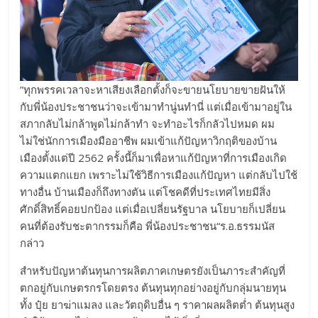
”ทุกพรรคเวลาจะหาเสียงเลือกตั้งก็จะขายนโยบายขายฝันให้
กับพี่น้องประชาชนว่าจะเข้ามาทำนู่นทำนี่ แต่เมื่อเข้ามาอยู่ใน
สภากลับไม่กล้าพูดไม่กล้าทำ จะทำอะไรก็กลัวไปหมด ผม
ไม่ใช่นักการเมืองมืออาชีพ ผมเข้าแก้ปัญหาวิกฤติของบ้าน
เมืองตั้งแต่ปี 2562 ครั้งนี้ก็มาเพื่อหาแก้ปัญหาที่การเมืองเกิด
ความแตกแยก เพราะไม่ใช้วิธีการเมืองแก้ปัญหา แต่กลับไปใช้
ทางอื่น บ้านเมืองก็ถึงทางตัน แต่โชคดีที่ประเทศไทยมีสิ่ง
ศักดิ์สิทธิ์คอยปกป้อง แต่เมื่อเปลี่ยนรัฐบาล นโยบายก็เปลี่ยน
คนที่ต้องรับชะตากรรมก็คือ พี่น้องประชาชน“ร.อ.ธรรมนัส
กล่าว
สำหรับปัญหาต้นทุนการผลิตภาคเกษตรยังเป็นภาระสำคัญที่
ตกอยู่กับเกษตรกรโดยตรง ต้นทุนทุกอย่างอยู่กับกลุ่มนายทุน
ทั้ง ปุ๋ย ยาฆ่าแมลง และวัตถุดิบอื่น ๆ ราคาผลผลิตต่ำ ต้นทุนสูง