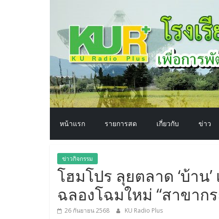
โรงเรียน
Skip
to
content
ทาง
อากาศ​
เพื่อ
พัฒนา
หน้าแรก
รายการสด
เกี่ยวกับ
ข่าว
คุณภาพ
ข่าวกิจกรรม
ชีวิต
โฮมโปร ลุยตลาด ‘บ้าน’ เ
ฉลองโฉมใหม่ “สาขากระบ
26 กันยายน 2568
KU Radio Plus