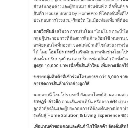
สำหรับกลุ่มช่างและผู้รับเหมา ส่วนชั้นที่ 2 คือพื้นที
สินค้า House Brand by HomePro ที่โดดเด่นทั้งดีไซน
ประกอบการโรงแรม–รีสอร์ท ในเมืองท่องเที่ยวที่ต้อ
นายวีรพันธ์
เสริมว่า การปรับโฉม “โฮมโปร กระบี่”ในครั
กลุ่มผู้ประกอบการที่ต้องการสินค้าพร้อมใช้ ทนทาน ป
อาศัยคอนโดที่มองหาของแต่งบ้านดีไซน์สวย มาพร้อมฟ
ได้ โดย
โฮมโปร กระบี่
เสริมศักยภาพทีมช่างโฮมโปร
ห้องน้ำ-ปรับปรุงบ้าน และบริการซ่อมสินค้า อีกทั้ง
สูงสุด 10,000 บาท เพื่อซื้อสินค้าใหม่ เพิ่มทางเลือกใ
ขยายกลุ่มสินค้าที่เข้าร่วมโครงการฯ กว่า
8,000 รายก
การจัดการสินค้าเก่าอย่างถูกวิธี
นอกจากนี้ โฮมโปร กระบี่ ยังตอบโจทย์ด้านความสะด
ราษฎร์–อ่าวลึก
ตามเส้นเซาเทิร์น หรือจาก
ตรัง
ผ่าน
ลูกค้าท้องถิ่นและผู้ประกอบการที่ต้องเดินทางบ่อย ทำ
ระดับสู่
Home Solution & Living Experience
ของเ
เพื่อแทนคำขอบคุณและคืนกำไรให้ลูกค้า จัดเต็มสิทธิพ