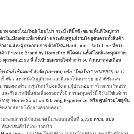
าท ฉลองโฉมใหม่! โฮมโปร กระบี่ (ที่บิ๊กซี) ขยายพื้นที่ใหญ่กว่า
วในเมืองท่องเที่ยวชั้นนำ ยกระดับสู่ศูนย์รวมโซลูชันครบทั้งสินค้า
คนทำงาน และผู้ประกอบการ ด้วยโซน Hard Line – Soft Line ที่ครบ
สินค้า Private Brand by HomePro
ที่โดดเด่นทั้งดีไซน์และคุณภาพ
 5 ตุลาคม 2568 นี้ ตั้งเป้ายอดขายไม่ต่ำกว่า 60 ล้านบาทต่อเดือน
ปรดักส์ เซ็นเตอร์ จำกัด (มหาชน) หรือ
“โฮมโปร” (HMPRO)
กล่าว
บโตเร็วที่สุดแห่งหนึ่งในภูมิภาค และมีแนวโน้มการขยายตัวที่ชัดเจน
รเข้ามาของคนทำงานรุ่นใหม่ ไปจนถึงกลุ่มผู้ประกอบการโรงแรม รีสอร์ท
รีโนเวทมีขึ้นต่อเนื่องตลอดทั้งปี การลงทุนครั้งนี้ จึงไม่ใช่แค่การ
้อปสู่
‘Home Solution & Living Experience’ หรือ ศูนย์รวมโซลูชัน
์ที่หลากหลาย ได้อย่างครอบคลุม”
งประสบการณ์ช้อปอย่างเป็นระบบบนพื้นที่
6,720 ตร.ม. แบ่ง
้นหาสินค้าได้ง่าย รวดเร็ว
น
Hard Line
– รวมวัสดุ โครงสร้าง อุปกรณ์ก่อสร้าง และเครื่องมือช่าง