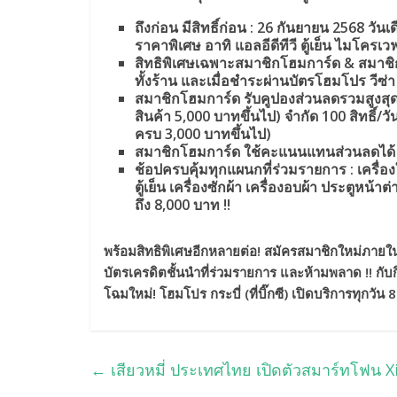
ถึงก่อน มีสิทธิ์ก่อน
: 26 กันยายน 2568 วันเดี
ราคาพิเศษ อาทิ แอลอีดีทีวี ตู้เย็น ไมโคร
สิทธิพิเศษเฉพาะสมาชิกโฮมการ์ด
& สมาชิ
ทั้งร้าน และเมื่อชำระผ่านบัตรโฮมโปร วีซ่า
สมาชิกโฮมการ์ด รับคูปองส่วนลดรวมสูงสุ
สินค้า 5,000 บาทขึ้นไป) จำกัด 100 สิทธิ์/ว
ครบ 3,000 บาทขึ้นไป)
สมาชิกโฮมการ์ด ใช้คะแนนแทนส่วนลดได้
ช้อปครบคุ้มทุกแผนกที่ร่วมรายการ
: เครื่
ตู้เย็น เครื่องซักผ้า เครื่องอบผ้า ประตูหน้า
ถึง 8,000 บาท !!
พร้อมสิทธิพิเศษอีกหลายต่อ
! สมัครสมาชิกใหม่ภายในง
บัตรเครดิตชั้นนำที่ร่วมรายการ และห้ามพลาด !! กับก
โฉมใหม่! โฮมโปร กระบี่ (ที่บิ๊กซี) เปิดบริการทุกว
←
เสียวหมี่ ประเทศไทย เปิดตัวสมาร์ทโฟน 