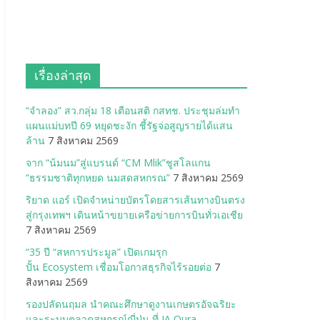
เรื่องล่าสุด
“จำลอง” สว.กลุ่ม 18 เตือนสติ กสทช. ประชุมล่มทำ
แผนแม่บทปี 69 หยุดชะงัก ชี้รัฐจ่อสูญรายได้แสน
ล้าน
7 สิงหาคม 2569
จาก “น้มนม”สู่แบรนด์ “CM Mlik”ชูสโลแกน
“ธรรมชาติทุกหยด นมสดสหกรณ”
7 สิงหาคม 2569
ริยาด แอร์ เปิดจำหน่ายบัตรโดยสารเส้นทางบินตรง
สู่กรุงเทพฯ เดินหน้าขยายเครือข่ายการบินทั่วเอเชีย
7 สิงหาคม 2569
“35 ปี “สหการประมูล” เปิดเกมรุก
ปั้น Ecosystem เชื่อมโอกาสธุรกิจไร้รอยต่อ
7
สิงหาคม 2569
รองปลัดนฤมล นำคณะศึกษาดูงานเกษตรอัจฉริยะ
และระบบตลาดสหกรณ์ญี่ปุ่น ที่ JA Oura-