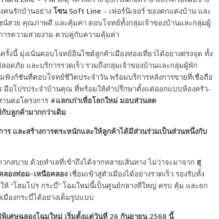
่ของคนรักบ้านอย่าง
โซน
Soft Line
– เฟอร์นิเจอร์ ของตกแต่งบ้าน และ
์สวย คุณภาพดี และคุ้มค่า ตอบโจทย์ทั้งกลุ่มเจ้าของบ้านและกลุ่มผู้
งการความสวยงาม ควบคู่กับความคุ้มค่า
้งนี้ มุ่งเน้นตอบโจทย์อินไซต์ลูกค้าเมืองท่องเที่ยวได้อย่างตรงจุด ทั้ง
ลอดภัย และบริการรวดเร็ว รวมถึงกลุ่มเจ้าของบ้านและกลุ่มผู้พัก
ังก์ชันที่ตอบโจทย์ชีวิตประจำวัน พร้อมบริการหลังการขายที่เชื่อถือ
 มือโปรประจำบ้านคุณ ที่พร้อมให้คำปรึกษาตั้งแต่ออกแบบห้องครัว-
ยังสานต่อโครงการ
#แลกเก่าเพื่อโลกใหม่ มอบส่วนลด
ห้กับลูกค้ามากกว่าเดิม
าร และสร้างการตระหนักและให้ลูกค้าได้มีส่วนร่วมเป็นส่วนหนึ่งกับ
วกสบาย ด้วยทำเลที่เข้าถึงได้จากหลายเส้นทาง ไม่ว่าจะมาจาก
สุ
คลองท่อม–เหนือคลอง
เชื่อมเข้าสู่ตัวเมืองได้อย่างรวดเร็ว รองรับทั้ง
ให้ “โฮมโปร กระบี่” โฉมใหม่นี้เป็นศูนย์กลางที่ใหญ่ ครบ คุ้ม และยก
มืองกระบี่ได้อย่างเต็มรูปแบบ
ิเศษฉลองโฉมใหม่ เริ่มตั้งแต่วันที่
26 กันยายน 2568 นี้