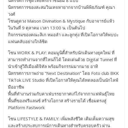
นิทรรศการชุดไทยพระราชนิยม 8 แบบ
นิทรรศการของสะสมวินเทจหายากจากบ้านพิพิธภัณฑ์ คุณา
วงศ์
โซนดูดวง Maison Divination & Mystique กับอาจารย์แห้ว
ในวันที่ 9 ตุลาคม เวลา 13:00 น. เป็นต้นไป
กิจกรรมของคณะลิเก หมอลำ และลูกทุ่ง ที่เปิดโอกาสให้พบปะ
แฟนคลับอย่างใกล้ชิด
โซน WORK & PLAY: คอมมูนิตี้สำหรับนักเดินทางยุคใหม่ ที่
สามารถทำงานจากที่ไหนก็ได้ โดดเด่นด้วย Digital Tunnel ที่
นำเข้าสู่วิถีเมืองดิจิทัล พร้อมกิจกรรมมากมาย อาทิ
นิทรรศการภาพถ่าย “Next Destination” โดย Foto club BKK
TikTok LIVE Studio ที่เปิดโอกาสให้คุณได้ทดลองเป็นนักไลฟ์
มืออาชีพ
พื้นที่ทำงานร่วมกับคาเฟ่บรรยากาศเก๋ไก๋จากกาแฟพันธุ์ไทย
พื้นที่ของฟรีแลนซ์ สร้างโอกาส สร้างรายได้ เชื่อมตรงสู่
Platform Fastwork
โซน LIFESTYLE & FAMILY: เพิ่มพลังชีวิต เติมเต็มความสุข
และสร้างประสบการณ์การเดินทางสำหรับครอบครัว ผ่าน