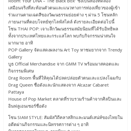
Room: Your DNA – The Black Box” ซึ่งเป็นห้องทดลอง
เสมือนจริงที่สะท้อนตัวตนและแนวทางการท่องเที่ยวของผู้เข้า
ร่วมงานตามเฉดสีของวัฒนธรรมย่อยต่าง ๆ ผ่าน 5 โซนหลัก
ภายนงานที่ตอบโจทย์ทุกไลฟ์สไตล์ ดังรายละเอียดต่อไปนี้
โซน THAI POP: เจาะลึกวัฒนธรรมสมัยนิยมที่ได้รับอิทธิพล
ทั้งจากประเทศไทยและกระแสโลก พบกับกิจกรรมน่าสนใจ
มากมาย อาทิ
POP Gallery จัดแสดงผลงาน Art Toy หาชมยากจาก Trendy
Gallery
บูธ Official Merchandise จาก GMM TV พร้อมมาสคอตและ
กิจกรรมพิเศษ
Drag Room พื้นที่ให้คุณได้ปลดปล่อยตัวตนและแปลงโฉมกับ
Drag Queen ชื่อดังและนักแสดงจาก Alcazar Cabaret
Pattaya
House of Pop Market ตลาดที่รวบรวมร้านค้าจากศิลปินและ
อินฟลูเอนเซอร์ชื่อดัง
โซน SIAM STYLE: สัมผัสวิถีคลาสสิกและมนต์เสน่ห์ของไทยใน
อดีตผ่านกิจกรรมและนิทรรศการต่าง ๆ อาทิ