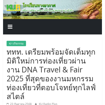
โรงเรียน
Skip
to
content
ทาง
อากาศ​
เพื่อ
ข่าวกิจกรรม
ททท. เตรียมพร้อมจัดเต็มทุก
พัฒนา
มิติใหม่การท่องเที่ยวผ่าน
คุณภาพ
งาน DNA Travel & Fair
2025 ที่สุดของงานมหกรรม
ชีวิต
ท่องเที่ยวที่ตอบโจทย์ทุกไลฟ์
สไตล์
23 กันยายน 2568
KU Radio Plus