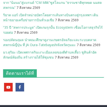
จาก “น้มนม”สู่แบรนด์ “CM Mlik”ชูสโลแกน “ธรรมชาติทุกหยด นมสด
สหกรณ”
7 สิงหาคม 2569
ริยาด แอร์ เปิดจำหน่ายบัตรโดยสารเส้นทางบินตรงสู่กรุงเทพฯ เดิน
หน้าขยายเครือข่ายการบินทั่วเอเชีย
7 สิงหาคม 2569
“35 ปี “สหการประมูล” เปิดเกมรุกปั้น Ecosystem เชื่อมโอกาสธุรกิจไร้
รอยต่อ
7 สิงหาคม 2569
รองปลัดนฤมล นำคณะศึกษาดูงานเกษตรอัจฉริยะและระบบตลาด
สหกรณ์ญี่ปุ่น ที่ JA Oura-Tatebayashiจังหวัดกุนมะ
7 สิงหาคม 2569
มว.สุริยะ เปิดเทศกาลกินเงาะเมืองเลยของดีตำบลเสี้ยว ชูสินค้าอัต
ลักษณ์ท้องถิ่น สร้างรายได้ให้ชุมชน
7 สิงหาคม 2569
ติดตามเราได้ที่