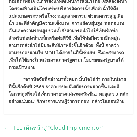
ติเมตร เพื่อใช้ในการส่งน้ำทดแทนการส่งน้ำโดยใช้คลองส่งน้ำ
โดยจะสร้างเป็นโครงข่ายบริหารจัดการน้ำเพื่อส่งน้ำให้ถึง
แปลงเกษตรกร หรือโรงงานอุตสาหกรรม ช่วยลดการสูญเสีย
น้ำ และที่สำคัญมีความแข็งแรง ความยึดหยุ่นสูง ทดต่อแรง
ดันและความร้อนสูง รวมทั้งยังสามารถนำไปใช้เป็นข้อท่อ
สำหรับท่อส่งน้ำเหล็กหรือท่อพีวีซี เพื่อให้ท่อมีความยืดหยุ่น
สามารถส่งน้ำได้มีประสิทธิภาพยิ่งขึ้นอีกด้วย ทั้งนี้ คาดว่า
สามารถลงนามใน MOU ได้ภายในปีนี้เช่นกัน ซึ่งจะสามารถ
เพิ่มได้ใช้ยางในหน่วยงานภาครัฐตามนโยบายของรัฐบาลได้
ตามเป้าหมาย
“จากปัจจัยที่กล่าวมาทั้งหมด มั่นใจได้ว่า ภายในปลาย
ปีนี้หรือต้นปี 2569 ราคายางจะมีเสถียรภาพมากขึ้น และมี
โอกาสสูงที่จะได้เห็นราคายางแผ่นรมควันชั้น3 ทะลุเลข 3 หลัก
อย่างแน่นอน” รักษาการแทนผู้ว่าการ กยท. กล่าวในตอนท้าย
←
ITEL เดินหน้าสู่ “Cloud Implementor”