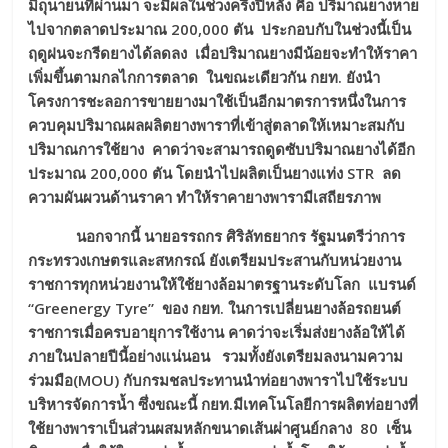
มิถุนายนที่ผ่านมา จะมีผลในช่วงครึ่งปีหลัง
คือ
ปริมาณยางหาย
ไปจากตลาดประมาณ
200,000 ตัน ประกอบกับในช่วงนี้เป็น
ฤดูฝนจะกรีดยางได้ลดลง เมื่อปริมาณยางมีน้อยจะทำให้ราคา
เพิ่มขึ้นตามกลไกการตลาด ในขณะเดียวกัน กยท. ยังนำ
โครงการชะลอการขายยางมาใช้เป็นอีกมาตรการหนึ่งในการ
ควบคุมปริมาณผลผลิตยางพาราที่เข้าสู่ตลาดให้เหมาะสมกับ
ปริมาณการใช้ยาง คาดว่าจะสามารถดูดซับปริมาณยางได้อีก
ประมาณ
200,000 ตัน โดยนำไปผลิตเป็นยางแท่ง STR ลด
ความผันผวนด้านราคา ทำให้ราคายางพารามีเสถียรภาพ
นอกจากนี้ นายอรรถกร ศิริลัทธยากร รัฐมนตรีว่าการ
กระทรวงเกษตรและสหกรณ์ ยังเตรียมประสานกับหน่วยงาน
ราชการทุกหน่วยงานให้ใช้ยางล้อมาตรฐานระดับโลก แบรนด์
“Greenergy Tyre” ของ กยท. ในการเปลี่ยนยางล้อรถยนต์
ราชการเมื่อครบอายุการใช้งาน คาดว่าจะเริ่มส่งยางล้อให้ได้
ภายในปลายปีนี้อย่างแน่นอน รวมทั้งยังเตรียมลงนามความ
ร่วมมือ(MOU) กับกรมชลประทานนำท่อยางพาราไปใช้
ระบบ
บริหารจัดการน้ำ ซึ่งขณะนี้ กยท
.มีเทคโนโลยีการผลิตท่อยางที่
ใช้ยางพาราเป็นส่วนผสมหลักขนาดเส้นผ่าศูนย์กลาง 80 เซ็น