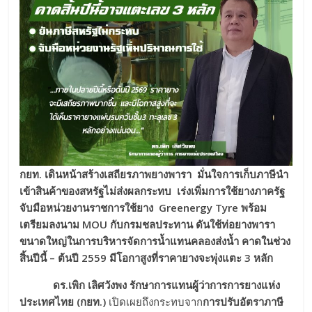
กยท
. เดินหน้าสร้างเสถียรภาพยางพารา มั่นใจการเก็บภาษีนำ
เข้าสินค้าของสหรัฐไม่ส่งผลกระทบ เร่งเพิ่มการใช้ยางภาครัฐ
จับมือหน่วยงานราชการใช้ยาง
Greenergy Tyre พร้อม
เตรียมลงนาม MOU กับกรมชลประทาน
ดันใช้
ท่อยางพารา
ขนาดใหญ่ในการบริหารจัดการน้ำแทนคลองส่งน้ำ
คาดในช่วง
สิ้นปีนี้
– ต้นปี
2559
มีโอกาสูงที่
ราคายา
งจะพุ่งแตะ
3 หลัก
ดร.เพิก เลิศวังพง รักษาการ
แทนผู้
ว่าการ
การยางแห่ง
ประเทศไทย
(กยท.)
เปิดเผยถึงกระทบจาก
การปรับ
อัตราภาษี