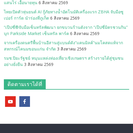
แสนไร่ เอื้อนายทุน
6 สิงหาคม 2569
ไทยเปิดตัวหุ่นยนต์ AI กู้ภัยทางน้ำอัตโนมัติเครื่องแรก ZBHA จับมือซู
เปอร์ การ์ด นำร่องที่ภูเก็ต
6 สิงหาคม 2569
“เป๊ปซี่®จับมือเซ็นทรัลพัฒนา ยกขบวนร้านดังจาก “เป๊ปซี่มิตรชวนกิน”
บุก Parkside Market เซ็นทรัล พาร์ค
6 สิงหาคม 2569
จากเครื่องดนตรีพื้นบ้านอีสานสู่แบนด์ดัง“แคนมิลค์”นมโคสดแท้จาก
สหกรณ์โคนมขอนแก่น จำกัด
3 สิงหาคม 2569
รมช.ปิยะรัฐชย์ หนุนแหล่งท่องเที่ยวเชิงเกษตรฯ สร้างรายได้สู่ชุมชน
อย่างยั่งยืน
3 สิงหาคม 2569
ติดตามเราได้ที่