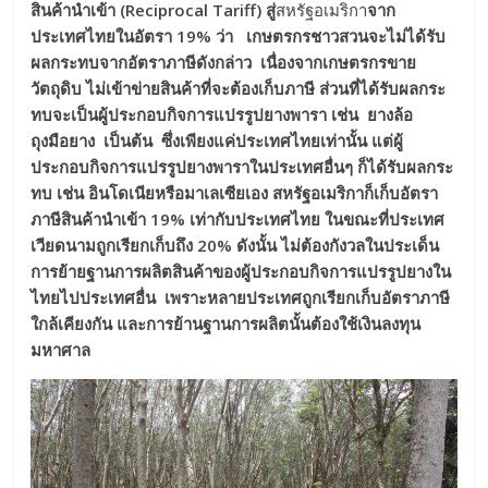
สินค้านำเข้า
(Reciprocal Tariff)
สู่
สหรัฐอเมริกา
จาก
ประเทศไทยในอัตรา
19% ว่า เกษตรกรชาวสวนจะไม่ได้รับ
ผลกระทบจากอัตราภาษีดังกล่าว เนื่องจากเกษตรกรขาย
วัตถุดิบ ไม่เข้าข่ายสินค้าที่จะต้องเก็บภาษี ส่วนที่ได้รับผลกระ
ทบจะเป็นผู้ประกอบกิจการแปรรูปยางพารา เช่น ยางล้อ
ถุงมือยาง เป็นต้น ซึ่ง
เพียงแค่
ประเทศไทยเท่านั้น
แต่
ผู้
ประกอบกิจการแปรรูปยางพาราในประเทศอื่นๆ ก็ได้รับผลกระ
ทบ
เช่น
อินโดเนีย
หรือ
มาเลเซีย
เอง
สหรัฐอเมริกา
ก็
เก็บอัตรา
ภาษีสินค้านำเข้า
19% เท่ากับประเทศไทย ในขณะที่ประเทศ
เวีย
ด
นามถูกเรียกเก็บถึง
20% ดังนั้น
ไม่ต้องกังวลในประเด็น
การย้ายฐานการผลิตสินค้าของ
ผู้ประกอบกิจการแปรรูปยาง
ใน
ไทยไปประเทศอื่น
เพราะ
หลายประเทศถูกเรียกเก็บอัตราภาษี
ใกล้เคียงกัน และการย้าน
ฐาน
การ
ผลิตนั้นต้อง
ใช้เงิน
ลงทุน
มหาศาล