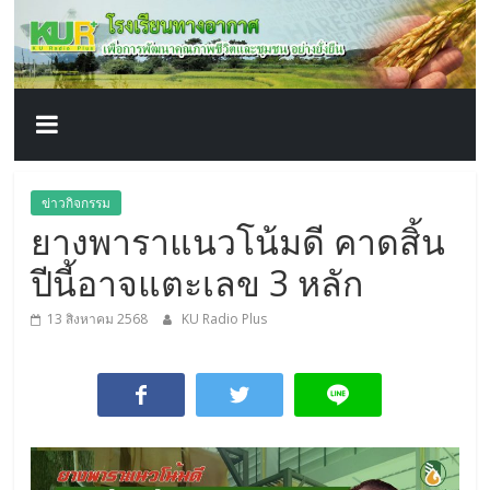
โรงเรียน
Skip
to
content
ทาง
อากาศ​
เพื่อ
ข่าวกิจกรรม
ยางพาราแนวโน้มดี คาดสิ้น
พัฒนา
ปีนี้อาจแตะเลข 3 หลัก
คุณภาพ
13 สิงหาคม 2568
KU Radio Plus
ชีวิต