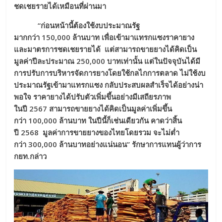
ชดเชยรายได้เหมือนที่ผ่านมา
“ก่อน
หน้านี้
ต้องใช้งบประมาณรัฐ
มากกว่า
150,000 ล้านบาท
เพื่อเข้ามา
แทรกแซงราคายาง
และมาตรการชดเชยรายได้ แต่
สามารถ
ขายยางได้คิดเป็น
มูลค่าปีละประมาณ
250,000 บาทเท่านั้น แต่
ใน
ปัจจุบันได้มี
การปรับการบริหารจัดการยางโดยใช้กลไกการตลาด ไม่ใช้งบ
ประมาณรัฐ
เข้ามาแทรกแซง
กลับ
ประสบผลสำเร็จ
ได้
อย่างน่า
พอใจ ราคายางได้ปรับตัวเพิ่มขึ้นอย่างมีเสถียรภาพ
ในปี
2567 สามารถขายยางได้คิดเป็นมูลค่าเพิ่มขึ้น
กว่า 100,000 ล้านบาท ในปีนี้
ก็
เช่นเดียวกัน คาดว่าสิ้น
ปี
2568 มูลค่าการขายยางของไทยโดยรวม
จะไม่ต่ำ
กว่า
300,000 ล้านบาทอย่างแน่นอน” รักษาการแทนผู้ว่าการ
กยท.กล่าว