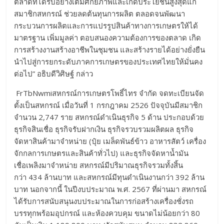
ตลาดที่ได้รับอย่างเต็มศักยภาพและเกิดประโยชน์สูงสุดแก่
สมาชิกสหกรณ์ ช่วยลดต้นทุนการผลิต ตลอดจนพัฒนา
กระบวนการผลิตและการแปรรูปสินค้าทางการเกษตรให้ได้
มาตรฐาน เพิ่มมูลค่า ตอบสนองความต้องการของตลาด เกิด
การสร้างงานสร้างอาชีพในชุมชน และสร้างรายได้อย่างยั่งยืน
นำไปสู่การยกระดับภาคการเกษตรของประเทศไทยให้มั่นคง
ต่อไป” อธิบดีวิศิษฐ์ กล่าว
FrTbNwmiสหกรณ์การเกษตรโพธิ์ไทร จำกัด จดทะเบียนจัด
ตั้งเป็นสหกรณ์ เมื่อวันที่ 1 กรกฎาคม 2526 ปัจจุบันมีสมาชิก
จำนวน 2,747 ราย สหกรณ์ดำเนินธุรกิจ 5 ด้าน ประกอบด้วย
ธุรกิจสินเชื่อ ธุรกิจรับฝากเงิน ธุรกิจรวบรวมผลิตผล ธุรกิจ
จัดหาสินค้ามาจำหน่าย (ปุ๋ย เมล็ดพันธ์ข้าว อาหารสัตว์ เครื่อง
จักกลการเกษตรและสินค้าทั่วไป) และธุรกิจจัดหาน้ำมัน
เชื่อเพลิงมาจำหน่าย สหกรณ์มีปริมาณธุรกิจรวมทั้งสิ้น
กว่า 434 ล้านบาท และสหกรณ์มีทุนดำเนินงานกว่า 392 ล้าน
บาท นอกจากนี้ ในปีงบประมาณ พ.ศ. 2567 ที่ผ่านมา สหกรณ์
ได้รับการสนับสนุนงบประมาณในการก่อสร้างเครื่องชั่งรถ
บรรทุกพร้อมอุปกรณ์ และห้องควบคุม ขนาดไม่น้อยกว่า 80