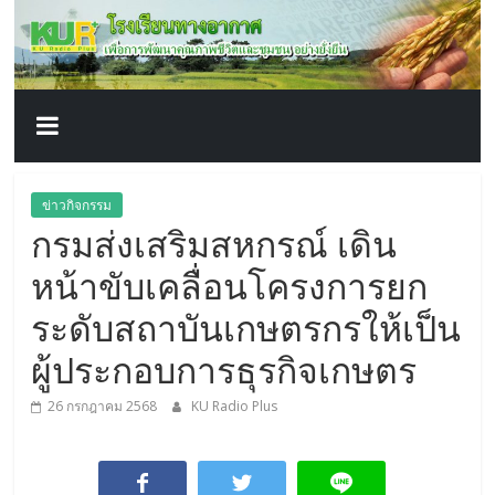
โรงเรียน
Skip
to
content
ทาง
อากาศ​
เพื่อ
ข่าวกิจกรรม
กรมส่งเสริมสหกรณ์ เดิน
พัฒนา
หน้าขับเคลื่อนโครงการยก
คุณภาพ
ระดับสถาบันเกษตรกรให้เป็น
ผู้ประกอบการธุรกิจเกษตร
ชีวิต
26 กรกฎาคม 2568
KU Radio Plus