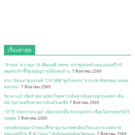
เรื่องล่าสุด
“จำลอง” สว.กลุ่ม 18 เตือนสติ กสทช. ประชุมล่มทำแผนแม่บทปี 69
หยุดชะงัก ชี้รัฐจ่อสูญรายได้แสนล้าน
7 สิงหาคม 2569
จาก “น้มนม”สู่แบรนด์ “CM Mlik”ชูสโลแกน “ธรรมชาติทุกหยด นมสด
สหกรณ”
7 สิงหาคม 2569
ริยาด แอร์ เปิดจำหน่ายบัตรโดยสารเส้นทางบินตรงสู่กรุงเทพฯ เดิน
หน้าขยายเครือข่ายการบินทั่วเอเชีย
7 สิงหาคม 2569
“35 ปี “สหการประมูล” เปิดเกมรุกปั้น Ecosystem เชื่อมโอกาสธุรกิจไร้
รอยต่อ
7 สิงหาคม 2569
รองปลัดนฤมล นำคณะศึกษาดูงานเกษตรอัจฉริยะและระบบตลาด
สหกรณ์ญี่ปุ่น ที่ JA Oura-Tatebayashiจังหวัดกุนมะ
7 สิงหาคม 2569