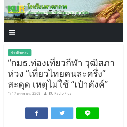
โรงเรียน
Skip
to
content
ทาง
อากาศ​
เพื่อ
ข่าวกิจกรรม
“กมธ.ท่องเที่ยวกีฬา วุฒิสภา
พัฒนา
ห่วง “เที่ยวไทยคนละครึ่ง”
คุณภาพ
สะดุด เหตุไม่ใช้ “เป๋าตังค์”
17 กรกฎาคม 2568
KU Radio Plus
ชีวิต