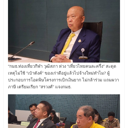
“กมธ.ท่องเที่ยวกีฬา วุฒิสภา ห่วง “เที่ยวไทยคนละครึ่ง” สะดุด
เหตุไม่ใช้ “เป๋าตังค์” ของเก่าดีอยู่แล้วไปจ้างใหม่ทำไม? ผู้
ประกอบการโอดพิษโครงการเบิกเงินยาก ไม่กล้าร่วม แถมผวา
ภาษี เตรียมเรียก “สรวงศ์” แจงกมธ.