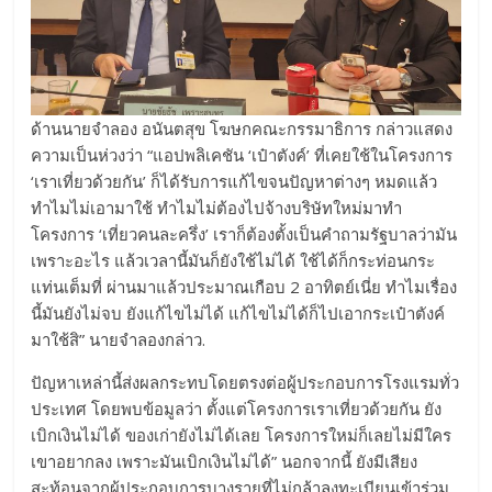
ด้านนายจำลอง อนันตสุข โฆษกคณะกรรมาธิการ กล่าวแสดง
ความเป็นห่วงว่า “แอปพลิเคชัน ‘เป๋าตังค์’ ที่เคยใช้ในโครงการ
‘เราเที่ยวด้วยกัน’ ก็ได้รับการแก้ไขจนปัญหาต่างๆ หมดแล้ว
ทำไมไม่เอามาใช้ ทำไมไม่ต้องไปจ้างบริษัทใหม่มาทำ
โครงการ ‘เที่ยวคนละครึ่ง’ เราก็ต้องตั้งเป็นคำถามรัฐบาลว่ามัน
เพราะอะไร แล้วเวลานี้มันก็ยังใช้ไม่ได้ ใช้ได้ก็กระท่อนกระ
แท่นเต็มที่ ผ่านมาแล้วประมาณเกือบ 2 อาทิตย์เนี่ย ทำไมเรื่อง
นี้มันยังไม่จบ ยังแก้ไขไม่ได้ แก้ไขไม่ได้ก็ไปเอากระเป๋าตังค์
มาใช้สิ” นายจำลองกล่าว.
ปัญหาเหล่านี้ส่งผลกระทบโดยตรงต่อผู้ประกอบการโรงแรมทั่ว
ประเทศ โดยพบข้อมูลว่า ตั้งแต่โครงการเราเที่ยวด้วยกัน ยัง
เบิกเงินไม่ได้ ของเก่ายังไม่ได้เลย โครงการใหม่ก็เลยไม่มีใคร
เขาอยากลง เพราะมันเบิกเงินไม่ได้” นอกจากนี้ ยังมีเสียง
สะท้อนจากผู้ประกอบการบางรายที่ไม่กล้าลงทะเบียนเข้าร่วม