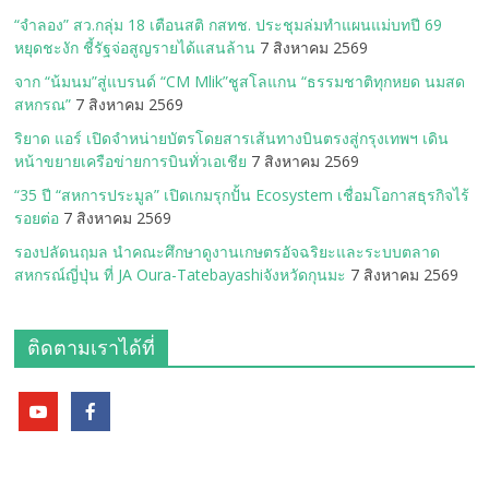
“จำลอง” สว.กลุ่ม 18 เตือนสติ กสทช. ประชุมล่มทำแผนแม่บทปี 69
หยุดชะงัก ชี้รัฐจ่อสูญรายได้แสนล้าน
7 สิงหาคม 2569
จาก “น้มนม”สู่แบรนด์ “CM Mlik”ชูสโลแกน “ธรรมชาติทุกหยด นมสด
สหกรณ”
7 สิงหาคม 2569
ริยาด แอร์ เปิดจำหน่ายบัตรโดยสารเส้นทางบินตรงสู่กรุงเทพฯ เดิน
หน้าขยายเครือข่ายการบินทั่วเอเชีย
7 สิงหาคม 2569
“35 ปี “สหการประมูล” เปิดเกมรุกปั้น Ecosystem เชื่อมโอกาสธุรกิจไร้
รอยต่อ
7 สิงหาคม 2569
รองปลัดนฤมล นำคณะศึกษาดูงานเกษตรอัจฉริยะและระบบตลาด
สหกรณ์ญี่ปุ่น ที่ JA Oura-Tatebayashiจังหวัดกุนมะ
7 สิงหาคม 2569
ติดตามเราได้ที่