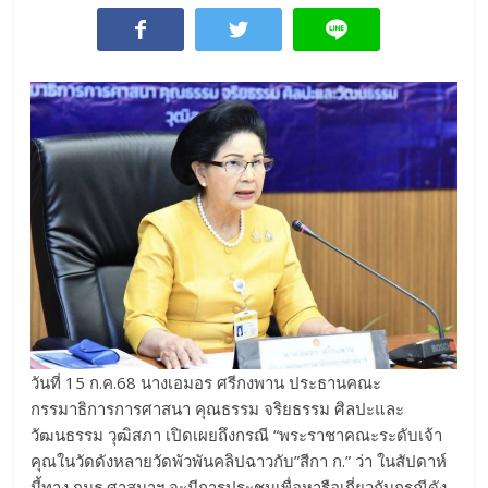
วันที่ 15 ก.ค.68 นางเอมอร ศรีกงพาน ประธานคณะ
กรรมาธิการการศาสนา คุณธรรม จริยธรรม ศิลปะและ
วัฒนธรรม วุฒิสภา เปิดเผยถึงกรณี “พระราชาคณะระดับเจ้า
คุณในวัดดังหลายวัดพัวพันคลิปฉาวกับ”สีกา ก.” ว่า ในสัปดาห์
นี้ทาง กมธ.ศาสนาฯ จะมีการประชุมเพื่อหารือเกี่ยวกับกรณีดัง