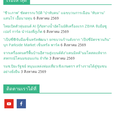
เรื่องล่าสุด
“ชีวะภาพ” ซัดตรรกะวิบัติ “ป่าทับคน” แฉขบวนการเฉือน “ทับลาน”
แสนไร่ เอื้อนายทุน
6 สิงหาคม 2569
ไทยเปิดตัวหุ่นยนต์ AI กู้ภัยทางน้ำอัตโนมัติเครื่องแรก ZBHA จับมือซู
เปอร์ การ์ด นำร่องที่ภูเก็ต
6 สิงหาคม 2569
“เป๊ปซี่®จับมือเซ็นทรัลพัฒนา ยกขบวนร้านดังจาก “เป๊ปซี่มิตรชวนกิน”
บุก Parkside Market เซ็นทรัล พาร์ค
6 สิงหาคม 2569
จากเครื่องดนตรีพื้นบ้านอีสานสู่แบนด์ดัง“แคนมิลค์”นมโคสดแท้จาก
สหกรณ์โคนมขอนแก่น จำกัด
3 สิงหาคม 2569
รมช.ปิยะรัฐชย์ หนุนแหล่งท่องเที่ยวเชิงเกษตรฯ สร้างรายได้สู่ชุมชน
อย่างยั่งยืน
3 สิงหาคม 2569
ติดตามเราได้ที่