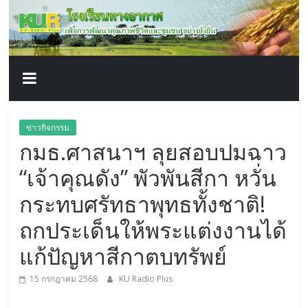
โรงเรียน
Skip
to
content
ทาง
อากาศ​
เพื่อ
ข่าวกิจกรรม
กมธ.ศาสนาฯ ลุยสอบปมฉาว
พัฒนา
“เจ้าคุณดัง” พัวพันสีกา หวั่น
คุณภาพ
กระทบศรัทธาพุทธทั้งชาติ!
ถกประเด็นให้พระแต่งงานได้
ชีวิต
แก้ปัญหาสีกาตบทรัพย์
15 กรกฎาคม 2568
KU Radio Plus