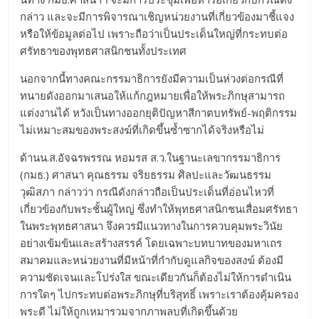
กล่าว และจะมีการพิจารณาเชิญหน่วยงานที่เกี่ยวข้องมาชี้แจง
หรือให้ข้อมูลต่อไป เพราะถือว่าเป็นประเด็นใหญ่ที่กระทบต่อ
ศรัทธาของพุทธศาสนิกชนทั้งประเทศ
นอกจากนี้ทางคณะกรรมาธิการยังมีความเป็นห่วงต่อกรณีที่
ทนายดังออกมาเสนอให้แก้กฎหมายเพื่อให้พระภิกษุสามารถ
แต่งงานได้ หวังเป็นทางออกยุติปัญหาสีกาตบทรัพย์-พฤติกรรม
ไม่เหมาะสมของพระสงฆ์ที่เกิดขึ้นซ้ำซากได้จริงหรือไม่
ด้านน.ส.อัจฉรพรรณ หอมรส ส.ว.ในฐานะเลขากรรมาธิการ
(กมธ.) ศาสนา คุณธรรม จริยธรรม ศิลปะและวัฒนธรรม
วุฒิสภา กล่าวว่า กรณีดังกล่าวถือเป็นประเด็นที่อ่อนไหวที่
เกี่ยวข้องกับพระชั้นผู้ใหญ่ ซึ่งทำให้พุทธศาสนิกชนเสื่อมศรัทธา
ในพระพุทธศาสนา จึงควรมีแนวทางในการควบคุมพระวินัย
อย่างเข้มข้นและสร้างสรรค์ โดยเฉพาะบทบาทของมหาเถร
สมาคมและหน่วยงานที่มีหน้าที่กำกับดูแลกิจของสงฆ์ ต้องมี
ความชัดเจนและโปร่งใส ขณะเดียวกันก็ต้องไม่ให้การดำเนิน
การใดๆ ไปกระทบต่อพระภิกษุที่บริสุทธิ์ เพราะเราต้องคุ้มครอง
พระดี ไม่ให้ถูกเหมารวมจากภาพลบที่เกิดขึ้นด้วย