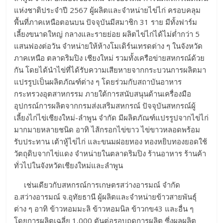
แห่งชาติประจำปี 2567 ผู้ผลิตและจำหน่ายไข่ไก่ ครอบคลุม
พื้นที่ภาคเหนือตอนบน ปัจจุบันมีสมาชิก 31 ราย มีทั้งฟาร์ม
เลี้ยงขนาดใหญ่ กลางและรายย่อย ผลิตไข่ไก่ได้ไม่ต่ำกว่า 5
แสนฟองต่อวัน จำหน่ายให้ห้างโมเดิร์นเทรดต่าง ๆ ในจังหวัด
ภาคเหนือ ตลาดริมปิง เชียงใหม่ รวมทั้งเครือข่ายสหกรณ์ด้วย
กัน โดยได้นำไข่ที่ได้รับความเสียหายจากกระบวนการผลิตมา
แปรรูปเป็นผลิตภัณฑ์ต่าง ๆ โดยร่วมกับสถาบันอาหาร
กระทรวงอุตสาหกรรม ภายใต้การสนับสนุนด้านเครื่องมือ
อุปกรณ์การผลิตจากกรมส่งเสริมสหกรณ์ ปัจจุบันสหกรณ์ผู้
เลี้ยงไก่ไข่เชียงใหม่-ลำพูน จำกัด มีผลิตภัณฑ์แปรรูปจากไข่ไก่
มากมายหลายชนิด อาทิ ไส้กรอกไข่ขาว ไข่ขาวหลอดพร้อม
รับประทาน เต้าหู้ไข่ไก่ และขนมฝอยทอง ทองหยิบทองยอดใช้
วัตถุดิบจากไข่แดง จำหน่ายในตลาดริมปิง ร้านอาหาร ร้านค้า
ทั่วไปในจังหวัดเชียงใหม่และลำพูน
เช่นเดียวกับสหกรณ์การเกษตรสว่างอารมณ์ จำกัด
อ.สว่างอารมณ์ จ.อุทัยธานี ผู้ผลิตและจำหน่ายข้าวสายพันธุ์
ต่าง ๆ อาทิ ข้าวหอมมะลิ ข้าวหอมนิล ข้าวกข43 และอื่น ๆ
โดยการผลิตเฉลี่ย 1,000 ตันต่อรอบฤดูการผลิต ซี่งผลผลิต