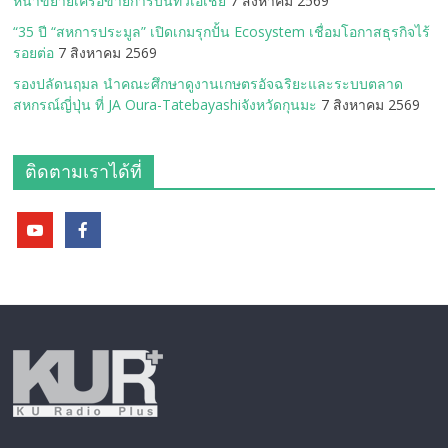
หน้าขยายเครือข่ายการบินทั่วเอเชีย
7 สิงหาคม 2569
“35 ปี “สหการประมูล” เปิดเกมรุกปั้น Ecosystem เชื่อมโอกาสธุรกิจไร้
รอยต่อ
7 สิงหาคม 2569
รองปลัดนฤมล นำคณะศึกษาดูงานเกษตรอัจฉริยะและระบบตลาด
สหกรณ์ญี่ปุ่น ที่ JA Oura-Tatebayashiจังหวัดกุนมะ
7 สิงหาคม 2569
ติดตามเราได้ที่