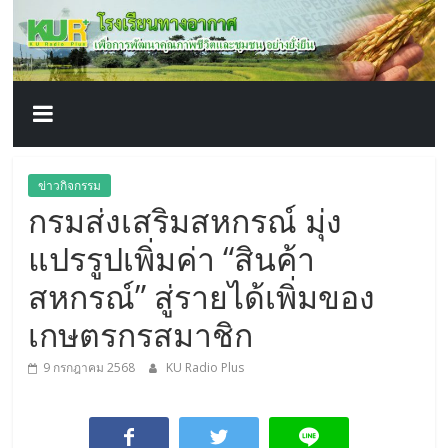
โรงเรียน
Skip
to
content
ทาง
อากาศ​
เพื่อ
ข่าวกิจกรรม
กรมส่งเสริมสหกรณ์ มุ่ง
พัฒนา
แปรรูปเพิ่มค่า “สินค้า
คุณภาพ
สหกรณ์” สู่รายได้เพิ่มของ
เกษตรกรสมาชิก
ชีวิต
9 กรกฎาคม 2568
KU Radio Plus