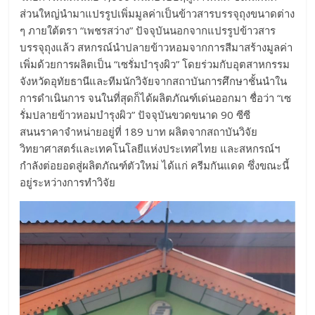
ส่วนใหญ่นำมาแปรรูปเพิ่มมูลค่าเป็นข้าวสารบรรจุถุงขนาดต่าง
ๆ ภายใต้ตรา “เพชรสว่าง” ปัจจุบันนอกจากแปรรูปข้าวสาร
บรรจุถุงแล้ว สหกรณ์นำปลายข้าวหอมจากการสีมาสร้างมูลค่า
เพิ่มด้วยการผลิตเป็น “เซรั่มบำรุงผิว” โดยร่วมกับอุตสาหกรรม
จังหวัดอุทัยธานีและทีมนักวิจัยจากสถาบันการศึกษาชั้นนำใน
การดำเนินการ จนในที่สุดก็ได้ผลิตภัณฑ์เด่นออกมา ชื่อว่า “เซ
รั่มปลายข้าวหอมบำรุงผิว” ปัจจุบันขวดขนาด 90 ซีซี
สนนราคาจำหน่ายอยู่ที่ 189 บาท ผลิตจากสถาบันวิจัย
วิทยาศาสตร์และเทคโนโลยีแห่งประเทศไทย และสหกรณ์ฯ
กำลังต่อยอดสู่ผลิตภัณฑ์ตัวใหม่ ได้แก่ ครีมกันแดด ซึ่งขณะนี้
อยู่ระหว่างการทำวิจัย