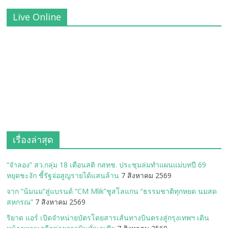
Live Online
เรื่องล่าสุด
“จำลอง” สว.กลุ่ม 18 เตือนสติ กสทช. ประชุมล่มทำแผนแม่บทปี 69
หยุดชะงัก ชี้รัฐจ่อสูญรายได้แสนล้าน
7 สิงหาคม 2569
จาก “น้มนม”สู่แบรนด์ “CM Mlik”ชูสโลแกน “ธรรมชาติทุกหยด นมสด
สหกรณ”
7 สิงหาคม 2569
ริยาด แอร์ เปิดจำหน่ายบัตรโดยสารเส้นทางบินตรงสู่กรุงเทพฯ เดิน