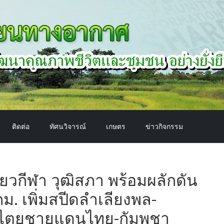
ติดต่อ
ทัศนวิจารณ์
เกษตร
ข่าวกิจกรรม
ี่ยวกีฬา วุฒิสภา พร้อมผลักดัน
. เพิ่มสปีดลำเลียงพล-
ปไตยชายแดนไทย-กัมพูชา