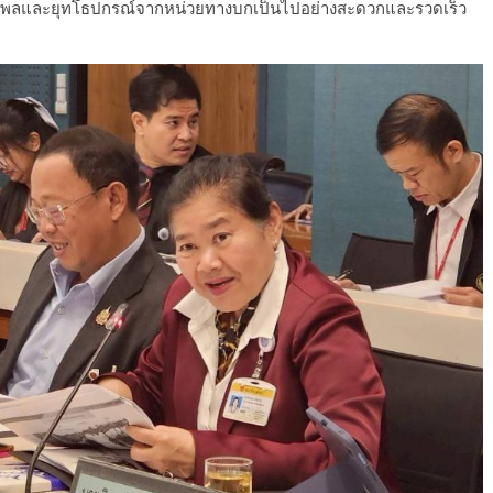
ำลังพลและยุทโธปกรณ์จากหน่วยทางบกเป็นไปอย่างสะดวกและรวดเร็ว