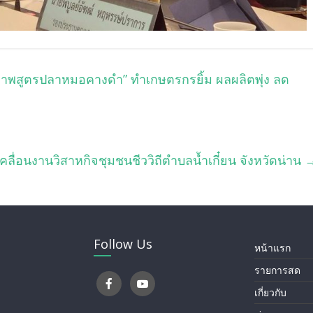
วภาพสูตรปลาหมอคางดำ” ทำเกษตรกรยิ้ม ผลผลิตพุ่ง ลด
เคลื่อนงานวิสาหกิจชุมชนชีววิถีตำบลน้ำเกี๋ยน จังหวัดน่าน
Follow Us
หน้าแรก
รายการสด
เกี่ยวกับ