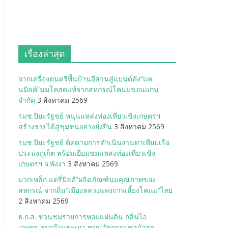
เรื่องล่าสุด
จากเครื่องดนตรีพื้นบ้านอีสานสู่แบนด์ดัง“แค
นมิลค์”นมโคสดแท้จากสหกรณ์โคนมขอนแก่น
จำกัด
3 สิงหาคม 2569
รมช.ปิยะรัฐชย์ หนุนแหล่งท่องเที่ยวเชิงเกษตรฯ
สร้างรายได้สู่ชุมชนอย่างยั่งยืน
3 สิงหาคม 2569
รมช.ปิยะรัฐชย์ ติดตามการดำเนินงานท่าเทียบเรือ
ประมงภูเก็ต พร้อมเยี่ยมชมแหล่งท่องเที่ยวเชิง
เกษตรฯ จ.พังงา
3 สิงหาคม 2569
มวกเหล็ก แดรี่มิลค์”ผลิตภัณฑ์นมคุณภาพของ
สหกรณ์ จากถิ่น“เมืองหลวงแห่งการเลี้ยงโคนม”ไทย
2 สิงหาคม 2569
ธ.ก.ส. ชวนชมรายการหอมแผ่นดิน กลิ่นไอ
เกษตร ลุยกว๊านพะเยา ชมนวัตกรรมชาบัวสุด