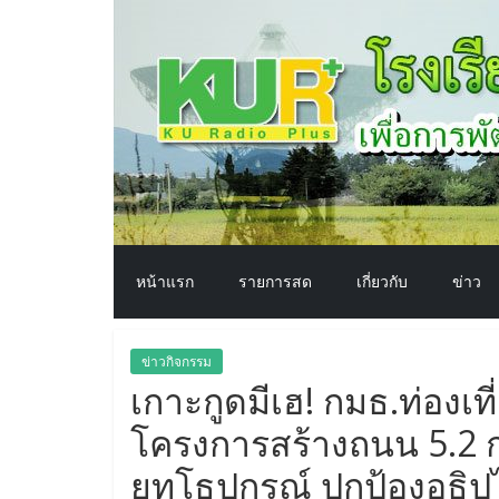
โรงเรียน
Skip
to
content
ทาง
อากาศ​
เพื่อ
พัฒนา
หน้าแรก
รายการสด
เกี่ยวกับ
ข่าว
คุณภาพ
ข่าวกิจกรรม
ชีวิต
เกาะกูดมีเฮ! กมธ.ท่องเท
โครงการสร้างถนน 5.2 กม
ยุทโธปกรณ์ ปกป้องอธิ