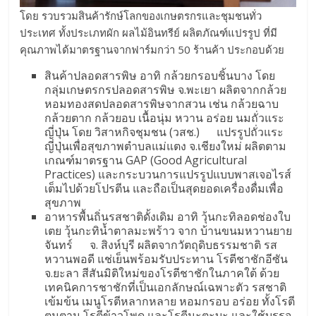
โดย รวบรวมสินค้ารักษ์โลกของเกษตรกรและชุมชนทั่ว
ประเทศ ทั้งประเภทผัก ผลไม้อินทรีย์ ผลิตภัณฑ์แปรรูป ที่มี
คุณภาพได้มาตรฐานจากฟาร์มกว่า 50 ร้านค้า ประกอบด้วย
สินค้าปลอดสารพิษ อาทิ กล้วยกรอบชิ้นบาง โดย
กลุ่มเกษตรกรปลอดสารพิษ จ.พะเยา ผลิตจากกล้วย
หอมทองสดปลอดสารพิษจากสวน เช่น กล้วยฉาบ
กล้วยตาก กล้วยอบ เนื้อนุ่ม หวาน อร่อย นมถั่วแระ
ญี่ปุ่น โดย วิสาหกิจชุมชน (วสช.) แปรรูปถั่วแระ
ญี่ปุ่นเพื่อสุขภาพตำบลแม่แตง จ.เชียงใหม่ ผลิตตาม
เกณฑ์มาตรฐาน GAP (Good Agricultural
Practices) และกระบวนการแปรรูปแบบพาสเจอไรส์
เต็มไปด้วยโปรตีน และถือเป็นสุดยอดเครื่องดื่มเพื่อ
สุขภาพ
อาหารพื้นถิ่นรสชาติดั้งเดิม อาทิ วุ้นกะทิลอดช่องใบ
เตย วุ้นกะทิน้ำตาลมะพร้าว จาก บ้านขนมหวานยาย
จันทร์ จ. สิงห์บุรี ผลิตจากวัตถุดิบธรรมชาติ รส
หวานพอดี แช่เย็นพร้อมรับประทาน โรตีชาชักอีซัน
จ.ยะลา สีสันมิติใหม่ของโรตีชาชักในภาคใต้ ด้วย
เทคนิคการชาชักที่เป็นเอกลักษณ์เฉพาะตัว รสชาติ
เข้มข้น เมนูโรตีหลากหลาย หอมกรอบ อร่อย ทั้งโรตี
ตูมตาม โรตีข้าวโพด และโรตีมะตะบะ และใช้บรรจุ