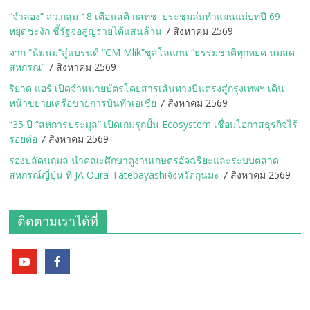
“จำลอง” สว.กลุ่ม 18 เตือนสติ กสทช. ประชุมล่มทำแผนแม่บทปี 69
หยุดชะงัก ชี้รัฐจ่อสูญรายได้แสนล้าน
7 สิงหาคม 2569
จาก “น้มนม”สู่แบรนด์ “CM Mlik”ชูสโลแกน “ธรรมชาติทุกหยด นมสด
สหกรณ”
7 สิงหาคม 2569
ริยาด แอร์ เปิดจำหน่ายบัตรโดยสารเส้นทางบินตรงสู่กรุงเทพฯ เดิน
หน้าขยายเครือข่ายการบินทั่วเอเชีย
7 สิงหาคม 2569
“35 ปี “สหการประมูล” เปิดเกมรุกปั้น Ecosystem เชื่อมโอกาสธุรกิจไร้
รอยต่อ
7 สิงหาคม 2569
รองปลัดนฤมล นำคณะศึกษาดูงานเกษตรอัจฉริยะและระบบตลาด
สหกรณ์ญี่ปุ่น ที่ JA Oura-Tatebayashiจังหวัดกุนมะ
7 สิงหาคม 2569
ติดตามเราได้ที่