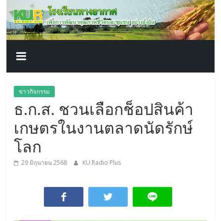
โรงเรียน
Skip
to
content
ทาง
อากาศ​
เพื่อ
ข่าวกิจกรรม
ธ.ก.ส. ชวนเลือกช็อปสินค้า
พัฒนา
เกษตรในงานตลาดนัดรักษ์
คุณภาพ
โลก
29 มิถุนายน 2568
KU Radio Plus
ชีวิต