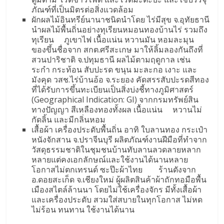
ภัณฑ์ที่เป็นมิตรต่อสิ่งแวดล้อม
ผักผลไม้อินทรีย์นานาชนิดนำโดย ไร่มีสุข จ.อุทัยธานี
นำผลไม้พื้นถิ่นอย่างทุเรียนหมอนทองบ้านไร่ รวมถึง
ทุเรียน ภูเขาไฟ เนื้อแน่น หวานมัน หอมละมุน
ของขึ้นชื่อจาก สกต.ศรีสะเกษ มาให้ลิ้มลองกันถึงที่
สวนปาริชาติ จ.ปทุมธานี ผลไม้ตามฤดูกาล เช่น
ระกำ กระท้อน สับปะรด ขนุน มะละกอ เงาะ และ
มังคุด วสช.ไร่บ้านอ้อ จ.ระยอง คัดสรรสับปะรดสีทอง
ที่ได้รับการขึ้นทะเบียนเป็นสิ่งบ่งชี้ทางภูมิศาสตร์
(Geographical Indication: GI) จากกรมทรัพย์สิน
ทางปัญญา สีเหลืองทองทั้งผล เนื้อแน่น หวานไม่
กัดลิ้น และมีกลิ่นหอม
เสื้อผ้า เครื่องประดับพื้นถิ่น อาทิ ใบลานทอง กระเป๋า
หนังจักสาน จ.ปราจีนบุรี ผลิตภัณฑ์งานฝีมือที่ทำจาก
วัสดุธรรมชาติในชุมชนบ้านทับลานลวดลายหลาก
หลายแต่คงเอกลักษณ์และใช้งานได้นานหลาย
โอกาสไม่ตกเทรนด์ ซะป๊ะผ้าไทย ร้านดังจาก
อ.ดอยสะเก็ด จ.เชียงใหม่ ผู้ผลิตสินค้าผ้าถักทอมือพื้น
เมืองสไตล์ล้านนา โดยไม่ใช้เครื่องจักร มีทั้งเสื้อผ้า
และเครื่องประดับ สวมใส่สบายในทุกโอกาส ไม่หด
ไม่ร้อน ทนทาน ใช้งานได้นาน