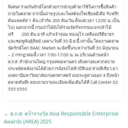
พิเศษ!! ร่วมกันรักษ์โลกด้วยการนำถุงผ้ามาใช้ในการซื้อสินค้า
ภายในตลาด จากนั้นถ่ายรูปและโพสต์ลงโซเชียลมีเดีย รับฟรี!!
ต้นแคดตัส 1 ต้น (จำกัด 200 ต้น/วัน ตั้งแต่เวลา 12:00 น. เป็น
ไป) นอกจากนี้ กรมป่าไม้ยังได้ร่วมจัดกิจกรรมแจกกล้าไม้
ฟรี 200 ต้น อาทิ แก้วเจ้าจอม ทองอุไร เหลืองปรีดียาธร
และชมพูพันธุ์ทิพย์ เฉพาะวันที่ 30 มิ.ย.นี้ เท่านั้น โดยงานตลาด
นัดรักษ์โลก BAAC Market จะจัดขึ้นระหว่างวันที่ 30 มิถุนายน
– 2 กรกฎาคมนี้ เวลา 7:00-17:00 น. ณ บริเวณด้านหน้า
ธ.ก.ส. สำนักงานใหญ่ กรุงเทพมหานคร เดินทางสะดวกสบาย
ประหยัดพลังงานได้ด้วยการนั่งรถไฟฟ้าบีทีเอส สายสีเขียว มา
ลงสถานีมหาวิทยาลัยเกษตรศาสตร์ ลงประตูทางออก 4 ถึงหน้า
ตลาดทันที!! สอบถามรายละเอียดเพิ่มเติมได้ที่ Call Center 02
555 0555
←
ธ.ก.ส. คว้ารางวัล Asia Responsible Enterprise
Awards (AREA) 2025